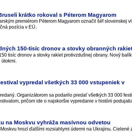
Bruseli krátko rokoval s Péterom Magyarom
arským premiérom Péterom Magyarom označil šéf slovenskej v
čná pozícia v EÚ.
rdných 150-tisíc dronov a stovky obranných rakie
150 tisíc dronov a stovky rakiet protivzdušnej obrany. Nový balí
i útokmi.
estival vypredal všetkých 33 000 vstupeniek v
predaný. Organizátorom sa podarilo predať všetkých 33 000 fest
stivalom, pričom ide o najskoršie vypredanie v histórii podujati
ku na Moskvu vyhráža masívnou odvetou
oskvu hrozí ďalšími rozsiahlymi údermi na Ukrajinu. Cielené