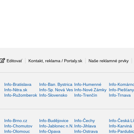
Editovať
Kontakt, reklama / Portaly.sk
Naše reklamné prvky
Info-Bratislava
Info-Ban. Bystrica
Info-Humenné
Info-Komárn
Info-Nitra.sk
Info-Sp. Nová Ves
Info-Nové Zámky
Info-Piešťan
Info-Ružomberok
Info-Slovensko
Info-Trenčín
Info-Trnava
Info-Brno.cz
Info-Budějovice
Info-Čechy
Info-Česká L
Info-Chomutov
Info-Jablonec n.N.
Info-Jihlava
Info-Karviná
Info-Olomouc
Info-Opava
Info-Ostrava
Info-Pardubi