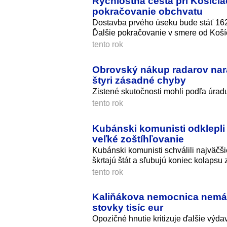
Rýchlostná cesta pri Košiciac
pokračovanie obchvatu
Dostavba prvého úseku bude stáť 162,
Ďalšie pokračovanie v smere od Koší
tento rok
Obrovský nákup radarov naraz
štyri zásadné chyby
Zistené skutočnosti mohli podľa úrad
tento rok
Kubánski komunisti odklepli
veľké zoštíhľovanie
Kubánski komunisti schválili najväč
škrtajú štát a sľubujú koniec kolapsu
tento rok
Kaliňákova nemocnica nemá ďa
stovky tisíc eur
Opozičné hnutie kritizuje ďalšie výd