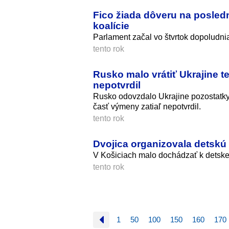
Fico žiada dôveru na posledn
koalície
Parlament začal vo štvrtok dopoludni
tento rok
Rusko malo vrátiť Ukrajine t
nepotvrdil
Rusko odovzdalo Ukrajine pozostatky 5
časť výmeny zatiaľ nepotvrdil.
tento rok
Dvojica organizovala detskú 
V Košiciach malo dochádzať k detskej 
tento rok
1
50
100
150
160
170