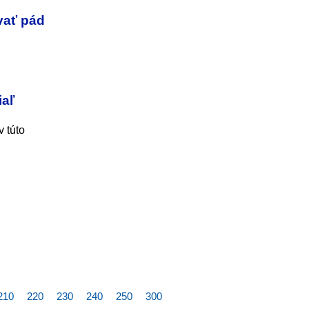
vať pád
iaľ
v túto
210
220
230
240
250
300