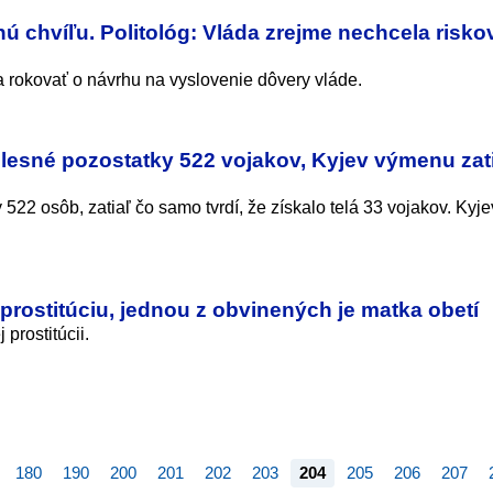
ú chvíľu. Politológ: Vláda zrejme nechcela risko
a rokovať o návrhu na vyslovenie dôvery vláde.
elesné pozostatky 522 vojakov, Kyjev výmenu zat
22 osôb, zatiaľ čo samo tvrdí, že získalo telá 33 vojakov. Kyje
prostitúciu, jednou z obvinených je matka obetí
prostitúcii.
180
190
200
201
202
203
204
205
206
207