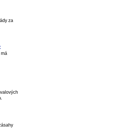
lády za
t
k má
ivalových
a.
 zásahy