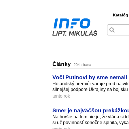
Katalóg
Články
204. strana
Voči Putinovi by sme nemali
Holandský premiér varuje pred naivit
silnejšej podpore Ukrajiny na bojisku
tento rok
Smer je najväčšou prekážko
Najhoršie na tom nie je, že vláda si 
si už povinnosť konečne splnila, vyka