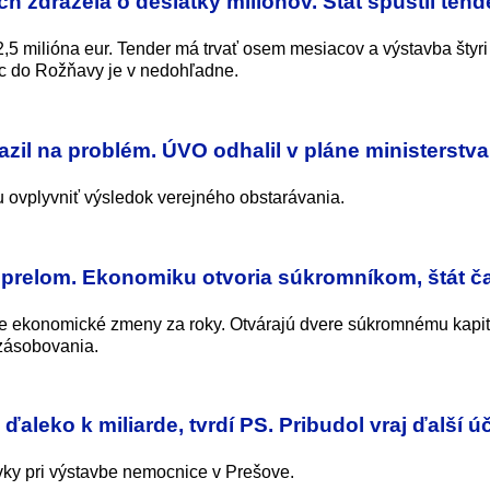
h zdražela o desiatky miliónov. Štát spustil tend
5 milióna eur. Tender má trvať osem mesiacov a výstavba štyri 
c do Rožňavy je v nedohľadne.
il na problém. ÚVO odhalil v pláne ministerstva
u ovplyvniť výsledok verejného obstarávania.
 prelom. Ekonomiku otvoria súkromníkom, štát č
šie ekonomické zmeny za roky. Otvárajú dvere súkromnému kapit
 zásobovania.
leko k miliarde, tvrdí PS. Pribudol vraj ďalší úč
avky pri výstavbe nemocnice v Prešove.