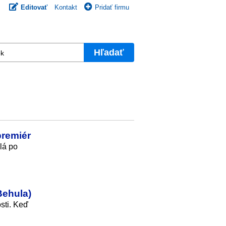
Editovať
Kontakt
Pridať firmu
Hľadať
premiér
lá po
Behula)
sti. Keď