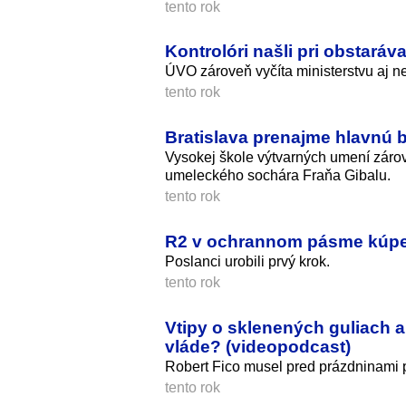
tento rok
Kontrolóri našli pri obstaráv
ÚVO zároveň vyčíta ministerstvu aj n
tento rok
Bratislava prenajme hlavnú 
Vysokej škole výtvarných umení záro
umeleckého sochára Fraňa Gibalu.
tento rok
R2 v ochrannom pásme kúpeľo
Poslanci urobili prvý krok.
tento rok
Vtipy o sklenených guliach a
vláde? (videopodcast)
Robert Fico musel pred prázdninami p
tento rok