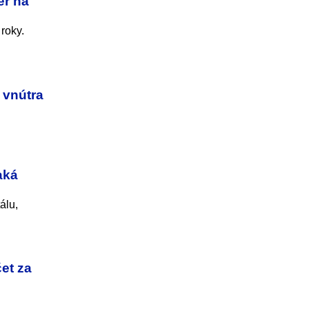
er na
roky.
 vnútra
aká
álu,
et za