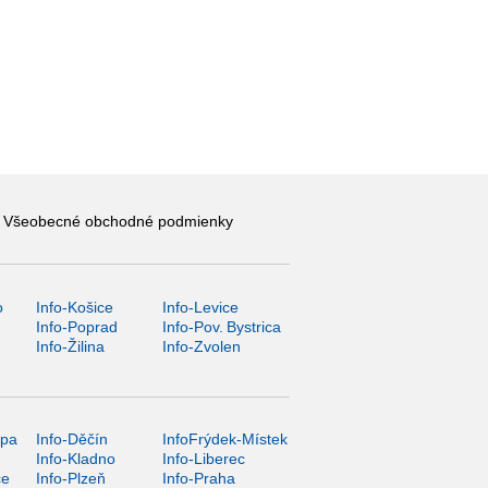
Všeobecné obchodné podmienky
o
Info-Košice
Info-Levice
y
Info-Poprad
Info-Pov. Bystrica
Info-Žilina
Info-Zvolen
ípa
Info-Děčín
InfoFrýdek-Místek
Info-Kladno
Info-Liberec
ce
Info-Plzeň
Info-Praha