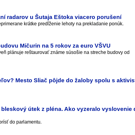
aní radarov u Šutaja Eštoka viacero porušení
eprimerane krátke predĺženie lehoty na prekladanie ponúk.
budovu Mičurin na 5 rokov za euro VŠVU
veň plánuje reštaurovať známe súsošie na streche budovy od
v? Mesto Sliač pôjde do žaloby spolu s aktivis
 bleskový útek z pléna. Ako vyzeralo vyslovenie
rísť do parlamentu.