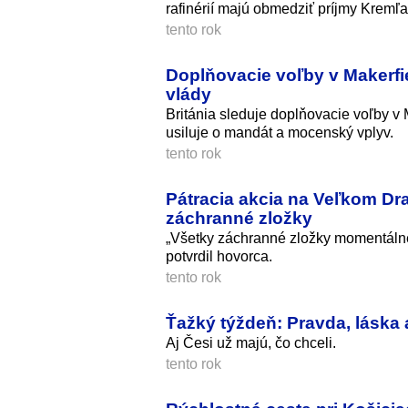
rafinérií majú obmedziť príjmy Kremľa
tento rok
Doplňovacie voľby v Makerfi
vlády
Británia sleduje doplňovacie voľby v 
usiluje o mandát a mocenský vplyv.
tento rok
Pátracia akcia na Veľkom Dr
záchranné zložky
„Všetky záchranné zložky momentálne
potvrdil hovorca.
tento rok
Ťažký týždeň: Pravda, láska 
Aj Česi už majú, čo chceli.
tento rok