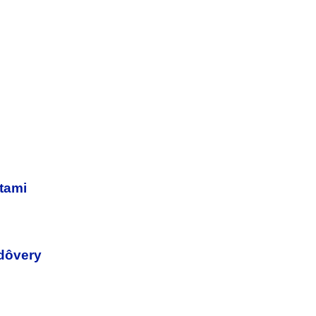
tami
 dôvery