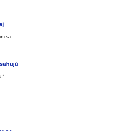
ej
ham sa
asahujú
,“