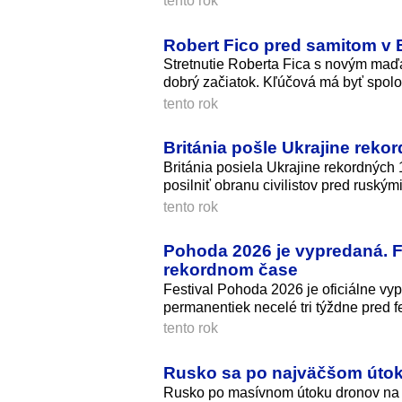
tento rok
Robert Fico pred samitom v 
Stretnutie Roberta Fica s novým maď
dobrý začiatok. Kľúčová má byť spolo
tento rok
Británia pošle Ukrajine reko
Británia posiela Ukrajine rekordných 
posilniť obranu civilistov pred ruským
tento rok
Pohoda 2026 je vypredaná. F
rekordnom čase
Festival Pohoda 2026 je oficiálne vy
permanentiek necelé tri týždne pred fe
tento rok
Rusko sa po najväčšom úto
Rusko po masívnom útoku dronov na M