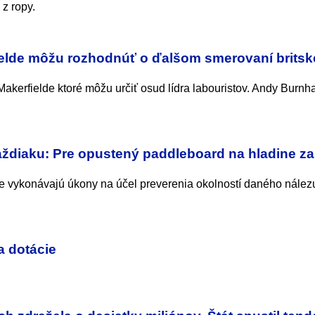
 z ropy.
elde môžu rozhodnúť o ďalšom smerovaní britsk
Makerfielde ktoré môžu určiť osud lídra labouristov. Andy Burn
aždiaku: Pre opustený paddleboard na hladine z
 vykonávajú úkony na účel preverenia okolností daného nálezu
a dotácie