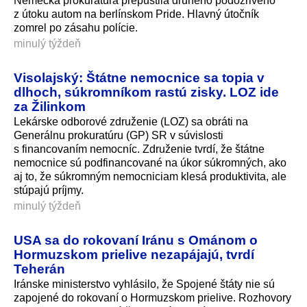
Nemecká prokuratúra prepustila druhého podozrivého
z útoku autom na berlínskom Pride. Hlavný útočník
zomrel po zásahu polície.
minulý týždeň
Visolajský: Štátne nemocnice sa topia v
dlhoch, súkromníkom rastú zisky. LOZ ide
za Žilinkom
Lekárske odborové združenie (LOZ) sa obráti na
Generálnu prokuratúru (GP) SR v súvislosti
s financovaním nemocníc. Združenie tvrdí, že štátne
nemocnice sú podfinancované na úkor súkromných, ako
aj to, že súkromným nemocniciam klesá produktivita, ale
stúpajú príjmy.
minulý týždeň
USA sa do rokovaní Iránu s Ománom o
Hormuzskom prielive nezapájajú, tvrdí
Teherán
Iránske ministerstvo vyhlásilo, že Spojené štáty nie sú
zapojené do rokovaní o Hormuzskom prielive. Rozhovory