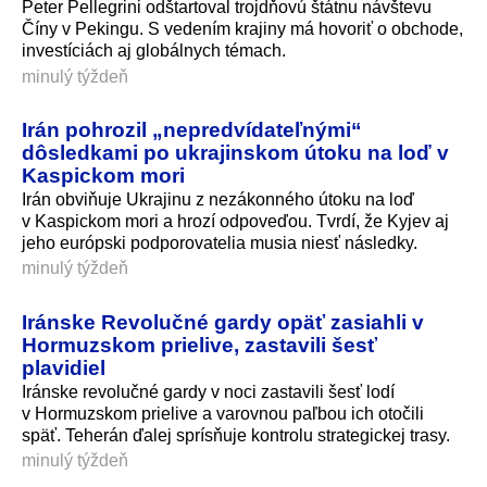
Peter Pellegrini odštartoval trojdňovú štátnu návštevu
Číny v Pekingu. S vedením krajiny má hovoriť o obchode,
investíciách aj globálnych témach.
minulý týždeň
Irán pohrozil „nepredvídateľnými“
dôsledkami po ukrajinskom útoku na loď v
Kaspickom mori
Irán obviňuje Ukrajinu z nezákonného útoku na loď
v Kaspickom mori a hrozí odpoveďou. Tvrdí, že Kyjev aj
jeho európski podporovatelia musia niesť následky.
minulý týždeň
Iránske Revolučné gardy opäť zasiahli v
Hormuzskom prielive, zastavili šesť
plavidiel
Iránske revolučné gardy v noci zastavili šesť lodí
v Hormuzskom prielive a varovnou paľbou ich otočili
späť. Teherán ďalej sprísňuje kontrolu strategickej trasy.
minulý týždeň