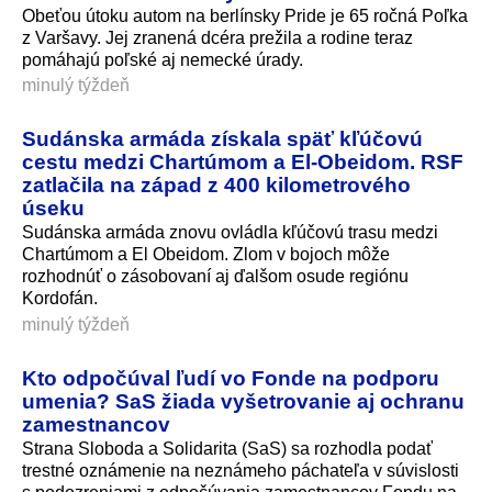
Obeťou útoku autom na berlínsky Pride je 65 ročná Poľka
z Varšavy. Jej zranená dcéra prežila a rodine teraz
pomáhajú poľské aj nemecké úrady.
minulý týždeň
Sudánska armáda získala späť kľúčovú
cestu medzi Chartúmom a El-Obeidom. RSF
zatlačila na západ z 400 kilometrového
úseku
Sudánska armáda znovu ovládla kľúčovú trasu medzi
Chartúmom a El Obeidom. Zlom v bojoch môže
rozhodnúť o zásobovaní aj ďalšom osude regiónu
Kordofán.
minulý týždeň
Kto odpočúval ľudí vo Fonde na podporu
umenia? SaS žiada vyšetrovanie aj ochranu
zamestnancov
Strana Sloboda a Solidarita (SaS) sa rozhodla podať
trestné oznámenie na neznámeho páchateľa v súvislosti