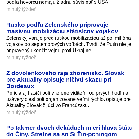
podľa hovorcu nemajú žiadnu súvislosť s USA.
minulý týždeň
Rusko podľa Zelenského pripravuje
masívnu mobilizáciu státisícov vojakov
Zelenskyj varuje pred ruskou mobilizáciou až pol milióna
vojakov po septembrových voľbách. Tvrdí, že Putin nie je
pripravený ukončiť vojnu proti Ukrajine.
minulý týždeň
Z dovolenkového raja zhorenisko. Slovák
pre Aktuality opisuje ničivú skazu pri
Bordeaux
Polícia aj hasiči boli v teréne viditeľní od prvých hodín a
uzávery ciest boli organizované veľmi rýchlo, opisuje pre
Aktuality Slovák žijúci vo Francúzsku.
minulý týždeň
Po takmer dvoch dekádach mieri hlava štátu
do Číny. Stretne sa so Si Ťin-pchingom