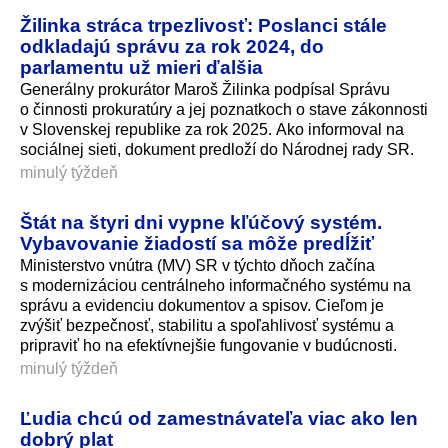
Žilinka stráca trpezlivosť: Poslanci stále
odkladajú správu za rok 2024, do
parlamentu už mieri ďalšia
Generálny prokurátor Maroš Žilinka podpísal Správu
o činnosti prokuratúry a jej poznatkoch o stave zákonnosti
v Slovenskej republike za rok 2025. Ako informoval na
sociálnej sieti, dokument predloží do Národnej rady SR.
minulý týždeň
Štát na štyri dni vypne kľúčový systém.
Vybavovanie žiadostí sa môže predĺžiť
Ministerstvo vnútra (MV) SR v týchto dňoch začína
s modernizáciou centrálneho informačného systému na
správu a evidenciu dokumentov a spisov. Cieľom je
zvýšiť bezpečnosť, stabilitu a spoľahlivosť systému a
pripraviť ho na efektívnejšie fungovanie v budúcnosti.
minulý týždeň
Ľudia chcú od zamestnávateľa viac ako len
dobrý plat