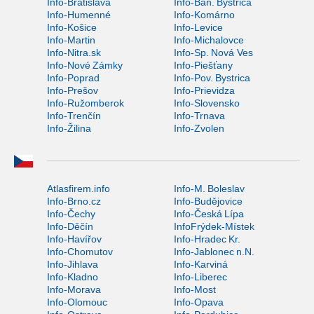
Info-Bratislava
Info-Ban. Bystrica
Info-Humenné
Info-Komárno
Info-Košice
Info-Levice
Info-Martin
Info-Michalovce
Info-Nitra.sk
Info-Sp. Nová Ves
Info-Nové Zámky
Info-Piešťany
Info-Poprad
Info-Pov. Bystrica
Info-Prešov
Info-Prievidza
Info-Ružomberok
Info-Slovensko
Info-Trenčín
Info-Trnava
Info-Žilina
Info-Zvolen
Atlasfirem.info
Info-M. Boleslav
Info-Brno.cz
Info-Budějovice
Info-Čechy
Info-Česká Lípa
Info-Děčín
InfoFrýdek-Místek
Info-Havířov
Info-Hradec Kr.
Info-Chomutov
Info-Jablonec n.N.
Info-Jihlava
Info-Karviná
Info-Kladno
Info-Liberec
Info-Morava
Info-Most
Info-Olomouc
Info-Opava