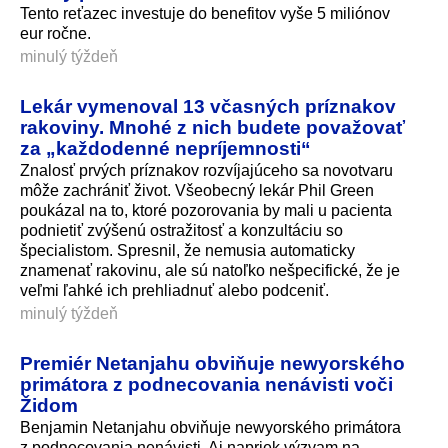
Tento reťazec investuje do benefitov vyše 5 miliónov
eur ročne.
minulý týždeň
Lekár vymenoval 13 včasných príznakov
rakoviny. Mnohé z nich budete považovať
za „každodenné nepríjemnosti“
Znalosť prvých príznakov rozvíjajúceho sa novotvaru
môže zachrániť život. Všeobecný lekár Phil Green
poukázal na to, ktoré pozorovania by mali u pacienta
podnietiť zvýšenú ostražitosť a konzultáciu so
špecialistom. Spresnil, že nemusia automaticky
znamenať rakovinu, ale sú natoľko nešpecifické, že je
veľmi ľahké ich prehliadnuť alebo podceniť.
minulý týždeň
Premiér Netanjahu obviňuje newyorského
primátora z podnecovania nenávisti voči
Židom
Benjamin Netanjahu obviňuje newyorského primátora
z podnecovania nenávisti. Aj napriek výzvam na