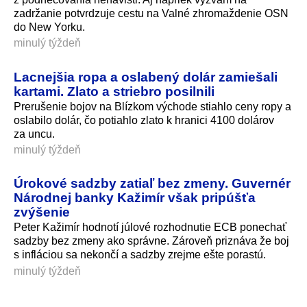
zadržanie potvrdzuje cestu na Valné zhromaždenie OSN
do New Yorku.
minulý týždeň
Lacnejšia ropa a oslabený dolár zamiešali
kartami. Zlato a striebro posilnili
Prerušenie bojov na Blízkom východe stiahlo ceny ropy a
oslabilo dolár, čo potiahlo zlato k hranici 4100 dolárov
za uncu.
minulý týždeň
Úrokové sadzby zatiaľ bez zmeny. Guvernér
Národnej banky Kažimír však pripúšťa
zvýšenie
Peter Kažimír hodnotí júlové rozhodnutie ECB ponechať
sadzby bez zmeny ako správne. Zároveň priznáva že boj
s infláciou sa nekončí a sadzby zrejme ešte porastú.
minulý týždeň