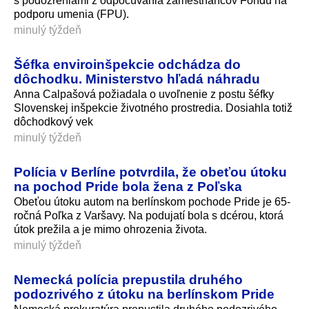
s podozreniami z odpočúvania zamestnancov Fondu na
podporu umenia (FPU).
minulý týždeň
Šéfka enviroinšpekcie odchádza do
dôchodku. Ministerstvo hľadá náhradu
Anna Calpašová požiadala o uvoľnenie z postu šéfky
Slovenskej inšpekcie životného prostredia. Dosiahla totiž
dôchodkový vek
minulý týždeň
Polícia v Berlíne potvrdila, že obeťou útoku
na pochod Pride bola žena z Poľska
Obeťou útoku autom na berlínskom pochode Pride je 65-
ročná Poľka z Varšavy. Na podujatí bola s dcérou, ktorá
útok prežila a je mimo ohrozenia života.
minulý týždeň
Nemecká polícia prepustila druhého
podozrivého z útoku na berlínskom Pride