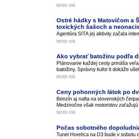
tento rok
Ostré hádky s Matovičom a Ši
toxických šašoch a neonaci
Agentúra SITA jej aktivity začala inte
tento rok
Ako vybrať batožinu podľa dĺ
Plánovanie každej cesty prináša veľa 
batožiny. Správny kufor ti dokáže ušet
tento rok
Ceny pohonných látok po dv
Benzín aj nafta na slovenských čerpac
Medziročne však motoristov zaťažujú 
tento rok
Počas sobotného dopoludnia 
Tunel Horelica na D3 bude v sobotu o