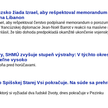
ncúzsko žiada Izrael, aby rešpektoval memorandum
 na Libanon
zrael, aby rešpektoval čerstvo podpísané memorandum o porozu
 francúzskej diplomacie Jean-Noël Barrot v reakcii na masívne
ásil, že táto dohoda predpokladá okamžité ukončenie vojens
y, SHMÚ zvyšuje stupeň výstrahy: V týchto okr
teľne vysoko
upňa pred horúčavami.
 Spišskej Starej Vsi pokračuje. Na súde sa preh
torý si vyžiadal dva ľudské životy, dnes pokračuje v Pezinku