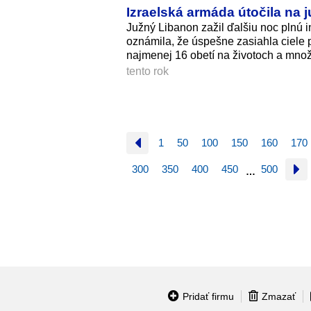
Izraelská armáda útočila na j
Južný Libanon zažil ďalšiu noc plnú i
oznámila, že úspešne zasiahla ciele 
najmenej 16 obetí na životoch a mno
tento rok
1
50
100
150
160
170
300
350
400
450
500
…
Pridať firmu
Zmazať