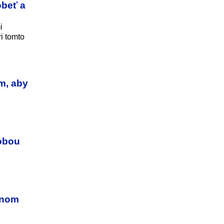
obeť a
i
i tomto
m, aby
lobou
álnom