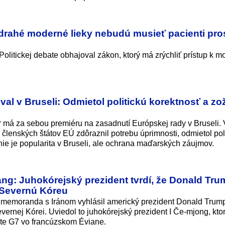
 drahé moderné lieky nebudú musieť pacienti pros
Politickej debate obhajoval zákon, ktorý má zrýchliť prístup k 
al v Bruseli: Odmietol politickú korektnosť a zo
má za sebou premiéru na zasadnutí Európskej rady v Bruseli. 
členských štátov EÚ zdôraznil potrebu úprimnosti, odmietol pol
 nie je popularita v Bruseli, ale ochrana maďarských záujmov.
ang: Juhokórejský prezident tvrdí, že Donald Tr
 Severnú Kóreu
memoranda s Iránom vyhlásil americký prezident Donald Trump
ernej Kórei. Uviedol to juhokórejský prezident I Če-mjong, kto
te G7 vo francúzskom Éviane.