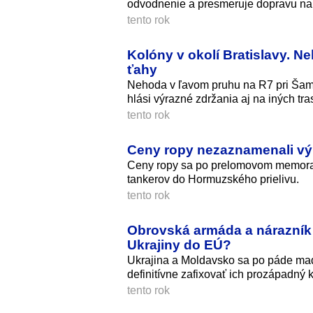
odvodnenie a presmeruje dopravu na
tento rok
Kolóny v okolí Bratislavy. N
ťahy
Nehoda v ľavom pruhu na R7 pri Šamo
hlási výrazné zdržania aj na iných tra
tento rok
Ceny ropy nezaznamenali v
Ceny ropy sa po prelomovom memoran
tankerov do Hormuzského prielivu.
tento rok
Obrovská armáda a nárazník 
Ukrajiny do EÚ?
Ukrajina a Moldavsko sa po páde maď
definitívne zafixovať ich prozápadný k
tento rok