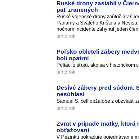
Ruské drony zasiahli v Čiern
päť zranených
Ruské vojenské drony zaútočili v Čie
Panamy a Svätého Krištofa a Nevisu. 
nočnom incidente zahynul jeden člen p
tento rok
Poľsko obleteli zábery medv
boli opatrní
Poliaci zisťujú, ako sa v historickom
tento rok
Desivé zábery pred súdom. S
nesúhlasí
Samuel S. čelí obžalobe z obzvlášť z
tento rok
Zvrat v prípade matky, ktorá
obťažovaní
V Pezinku pokračuje pojednávanie m