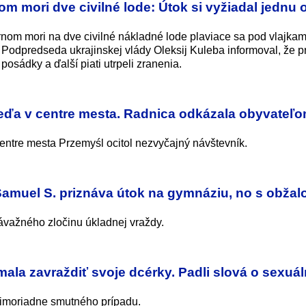
om mori dve civilné lode: Útok si vyžiadal jednu 
rnom mori na dve civilné nákladné lode plaviace sa pod vlajkam
Podpredseda ukrajinskej vlády Oleksij Kuleba informoval, že pr
osádky a ďalší piati utrpeli zranenia.
eďa v centre mesta. Radnica odkázala obyvateľo
 centre mesta Przemyśl ocitol nezvyčajný návštevník.
amuel S. priznáva útok na gymnáziu, no s obža
ávažného zločinu úkladnej vraždy.
 mala zavraždiť svoje dcérky. Padli slová o sexu
imoriadne smutného prípadu.