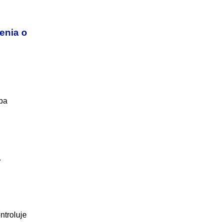
enia o
ľba
.
ntroluje