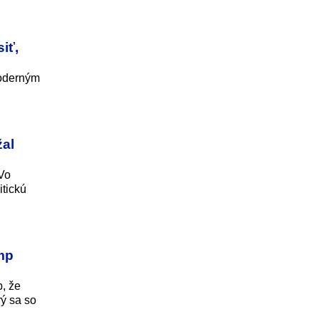
iť,
moderným
žal
Vo
itickú
ump
, že
rý sa so