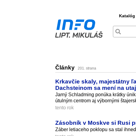
Katalóg
Články
201. strana
Krkavčie skaly, majestátny 
Dachsteinom sa mení na uta
Jarný Schladming ponúka krátky únik 
útulným centrom aj výbornými štajersk
tento rok
Zásobník v Moskve si Rusi p
Záber letiaceho poklopu sa stal ihneď