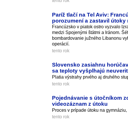
tento rok
Paríž tlačí na Tel Aviv: Fra
porozumení a zastavil útoky
Francúzsko v piatok ostro vyzvalo I
medzi Spojenými štátmi a Iránom. Šéf
bombardovanie južného Libanonu vyhl
operácií.
tento rok
Slovensko zasiahnu horúčav
sa teploty vyšplhajú neuveri
Platia výstrahy prvého aj druhého st
tento rok
Pojednávanie s útočníkom zo
videozáznam z útoku
Proces v prípade útoku na gymnáziu, k
tento rok