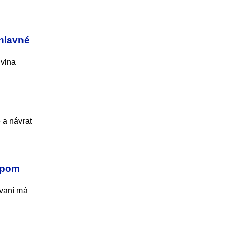
 hlavné
 vlna
 a návrat
upom
ovaní má