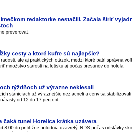
mečkom redaktorke nestačili. Začala šíriť vyjadr
stoch
rne preverovať.
žky cesty a ktoré kufre sú najlepšie?
radosti, ale aj praktických otázok, medzi ktoré patrí správna vo
riť množstvo starostí na letisku aj počas presunov do hotela.
och týždňoch už výrazne neklesali
ích staniciach už výraznejšie nezlacneli a ceny sa stabilizovali
nárasty od 12 do 17 percent.
čaká tunel Horelica krátka uzávera
d 8:00 do približne poludnia uzavretý. NDS počas odstávky sko