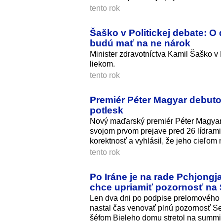
tento rok
Šaško v Politickej debate: O
budú mať na ne nárok
Minister zdravotníctva Kamil Šaško v 
liekom.
tento rok
Premiér Péter Magyar debutov
potlesk
Nový maďarský premiér Péter Magyar 
svojom prvom prejave pred 26 lídrami 
korektnosť a vyhlásil, že jeho cieľom
tento rok
Po Iráne je na rade Pchjongj
chce upriamiť pozornosť na
Len dva dni po podpise prelomového 
nastal čas venovať plnú pozornosť Sev
šéfom Bieleho domu stretol na summi