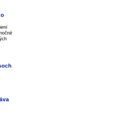
 o
mení
 nočné
kých
esoch
ráva