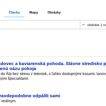
Články
Mapy
Obrázky
ľadovec a kaviarenská pohoda. Slávne stredisko 
jenú oázu pokoja
do Álp bez stresu z leteniek, s ľahko dostupnými trasami, lano
ými špecialitami.
ravdepodobne odpálili sami
 virálnym.