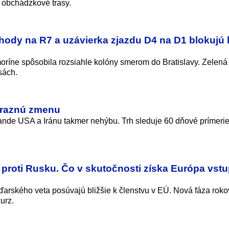
 obchádzkové trasy.
ehody na R7 a uzávierka zjazdu D4 na D1 blokujú
ríne spôsobila rozsiahle kolóny smerom do Bratislavy. Zelená
sách.
ýraznú zmenu
de USA a Iránu takmer nehýbu. Trh sleduje 60 dňové prímerie
proti Rusku. Čo v skutočnosti získa Európa vst
arského veta posúvajú bližšie k členstvu v EÚ. Nová fáza rok
urz.