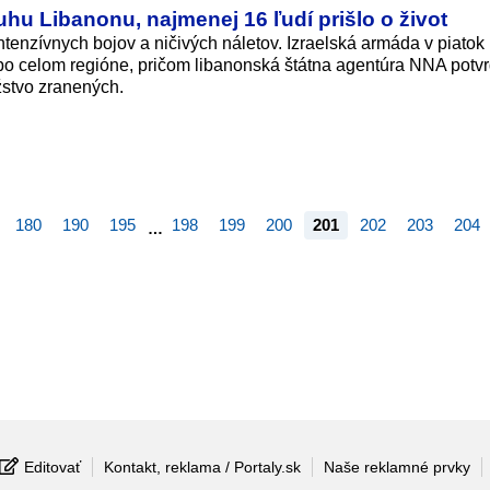
uhu Libanonu, najmenej 16 ľudí prišlo o život
ntenzívnych bojov a ničivých náletov. Izraelská armáda v piatok
po celom regióne, pričom libanonská štátna agentúra NNA potvr
žstvo zranených.
180
190
195
198
199
200
201
202
203
204
…
Editovať
Kontakt, reklama / Portaly.sk
Naše reklamné prvky