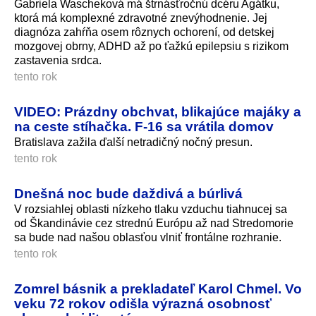
Gabriela Wascheková má štrnásťročnú dcéru Agátku,
ktorá má komplexné zdravotné znevýhodnenie. Jej
diagnóza zahŕňa osem rôznych ochorení, od detskej
mozgovej obrny, ADHD až po ťažkú epilepsiu s rizikom
zastavenia srdca.
tento rok
VIDEO: Prázdny obchvat, blikajúce majáky a
na ceste stíhačka. F-16 sa vrátila domov
Bratislava zažila ďalší netradičný nočný presun.
tento rok
Dnešná noc bude daždivá a búrlivá
V rozsiahlej oblasti nízkeho tlaku vzduchu tiahnucej sa
od Škandinávie cez strednú Európu až nad Stredomorie
sa bude nad našou oblasťou vlniť frontálne rozhranie.
tento rok
Zomrel básnik a prekladateľ Karol Chmel. Vo
veku 72 rokov odišla výrazná osobnosť