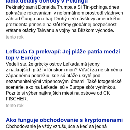
ladia detaily dohody v Pekingu
Pekinský samit Donalda Trumpa a Si Ťin-pchinga dnes
pokračuje rokovaniami v neformálnom prostredí vládnych
záhrad Čung-nan-chaj. Druhý deň návštevy amerického
prezidenta prinesie na stôl témy globálnej bezpečnosti
vrátane otázky Taiwanu a vojny na Blízkom východe.
tento rok
Lefkada ťa prekvapí: Jej pláže patria medzi
top v Európe
Vedeli ste, že grécky ostrov Lefkada má jedny
z najkrajších pláží v Iónskom mori? Vďačí za ne strmému
západnému pobrežiu, kde sú pláže ukryté pod
nezameniteľnými vápencovými útesmi. Také fotogenické
scenérie, ako na Lefkade, sú v Európe skôr výnimkou.
Pozrite si výber najkrajších miest na ostrove od CK
FISCHER.
tento rok
Ako funguje obchodovanie s kryptomenami
Obchodovanie je vždy vzrušujúce a keď sa jedná