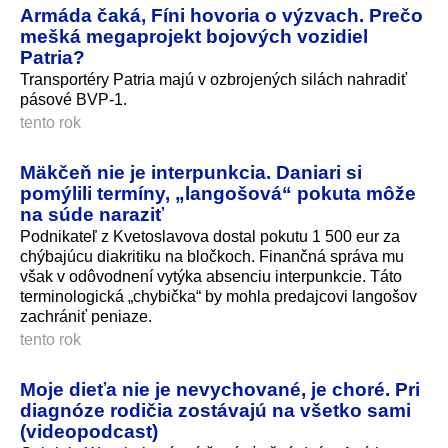
Armáda čaká, Fíni hovoria o výzvach. Prečo
mešká megaprojekt bojových vozidiel
Patria?
Transportéry Patria majú v ozbrojených silách nahradiť
pásové BVP-1.
tento rok
Mäkčeň nie je interpunkcia. Daniari si
pomýlili termíny, „langošová“ pokuta môže
na súde naraziť
Podnikateľ z Kvetoslavova dostal pokutu 1 500 eur za
chýbajúcu diakritiku na bločkoch. Finančná správa mu
však v odôvodnení vytýka absenciu interpunkcie. Táto
terminologická „chybička“ by mohla predajcovi langošov
zachrániť peniaze.
tento rok
Moje dieťa nie je nevychované, je choré. Pri
diagnóze rodičia zostávajú na všetko sami
(videopodcast)