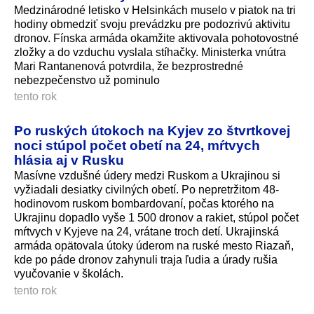
Medzinárodné letisko v Helsinkách muselo v piatok na tri
hodiny obmedziť svoju prevádzku pre podozrivú aktivitu
dronov. Fínska armáda okamžite aktivovala pohotovostné
zložky a do vzduchu vyslala stíhačky. Ministerka vnútra
Mari Rantanenová potvrdila, že bezprostredné
nebezpečenstvo už pominulo
tento rok
Po ruských útokoch na Kyjev zo štvrtkovej
noci stúpol počet obetí na 24, mŕtvych
hlásia aj v Rusku
Masívne vzdušné údery medzi Ruskom a Ukrajinou si
vyžiadali desiatky civilných obetí. Po nepretržitom 48-
hodinovom ruskom bombardovaní, počas ktorého na
Ukrajinu dopadlo vyše 1 500 dronov a rakiet, stúpol počet
mŕtvych v Kyjeve na 24, vrátane troch detí. Ukrajinská
armáda opätovala útoky úderom na ruské mesto Riazaň,
kde po páde dronov zahynuli traja ľudia a úrady rušia
vyučovanie v školách.
tento rok