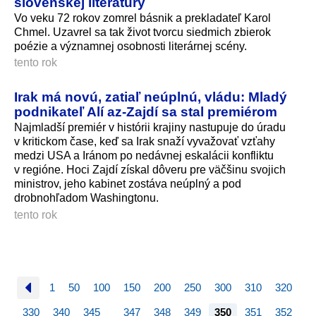
slovenskej literatúry
Vo veku 72 rokov zomrel básnik a prekladateľ Karol
Chmel. Uzavrel sa tak život tvorcu siedmich zbierok
poézie a významnej osobnosti literárnej scény.
tento rok
Irak má novú, zatiaľ neúplnú, vládu: Mladý
podnikateľ Alí az-Zajdí sa stal premiérom
Najmladší premiér v histórii krajiny nastupuje do úradu
v kritickom čase, keď sa Irak snaží vyvažovať vzťahy
medzi USA a Iránom po nedávnej eskalácii konfliktu
v regióne. Hoci Zajdí získal dôveru pre väčšinu svojich
ministrov, jeho kabinet zostáva neúplný a pod
drobnohľadom Washingtonu.
tento rok
1
50
100
150
200
250
300
310
320
330
340
345
347
348
349
350
351
352
…