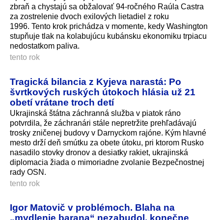
zbraň a chystajú sa obžalovať 94-ročného Raúla Castra
za zostrelenie dvoch exilových lietadiel z roku
1996. Tento krok prichádza v momente, kedy Washington
stupňuje tlak na kolabujúcu kubánsku ekonomiku trpiacu
nedostatkom paliva.
tento rok
Tragická bilancia z Kyjeva narastá: Po
švrtkových ruských útokoch hlásia už 21
obetí vrátane troch detí
Ukrajinská štátna záchranná služba v piatok ráno
potvrdila, že záchranári stále nepretržite prehľadávajú
trosky zničenej budovy v Darnyckom rajóne. Kým hlavné
mesto drží deň smútku za obete útoku, pri ktorom Rusko
nasadilo stovky dronov a desiatky rakiet, ukrajinská
diplomacia žiada o mimoriadne zvolanie Bezpečnostnej
rady OSN.
tento rok
Igor Matovič v problémoch. Blaha na
„mydlenie barana“ nezabudol, konečne