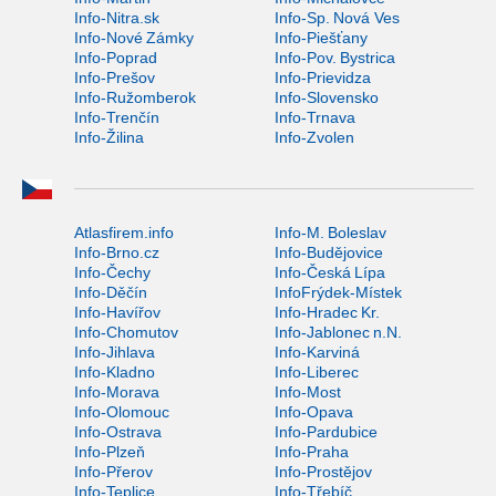
Info-Nitra.sk
Info-Sp. Nová Ves
Info-Nové Zámky
Info-Piešťany
Info-Poprad
Info-Pov. Bystrica
Info-Prešov
Info-Prievidza
Info-Ružomberok
Info-Slovensko
Info-Trenčín
Info-Trnava
Info-Žilina
Info-Zvolen
Atlasfirem.info
Info-M. Boleslav
Info-Brno.cz
Info-Budějovice
Info-Čechy
Info-Česká Lípa
Info-Děčín
InfoFrýdek-Místek
Info-Havířov
Info-Hradec Kr.
Info-Chomutov
Info-Jablonec n.N.
Info-Jihlava
Info-Karviná
Info-Kladno
Info-Liberec
Info-Morava
Info-Most
Info-Olomouc
Info-Opava
Info-Ostrava
Info-Pardubice
Info-Plzeň
Info-Praha
Info-Přerov
Info-Prostějov
Info-Teplice
Info-Třebíč