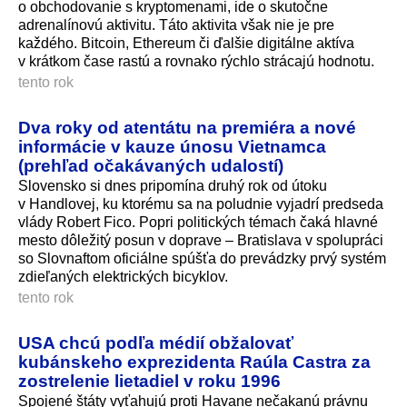
o obchodovanie s kryptomenami, ide o skutočne
adrenalínovú aktivitu. Táto aktivita však nie je pre
každého. Bitcoin, Ethereum či ďalšie digitálne aktíva
v krátkom čase rastú a rovnako rýchlo strácajú hodnotu.
tento rok
Dva roky od atentátu na premiéra a nové
informácie v kauze únosu Vietnamca
(prehľad očakávaných udalostí)
Slovensko si dnes pripomína druhý rok od útoku
v Handlovej, ku ktorému sa na poludnie vyjadrí predseda
vlády Robert Fico. Popri politických témach čaká hlavné
mesto dôležitý posun v doprave – Bratislava v spolupráci
so Slovnaftom oficiálne spúšťa do prevádzky prvý systém
zdieľaných elektrických bicyklov.
tento rok
USA chcú podľa médií obžalovať
kubánskeho exprezidenta Raúla Castra za
zostrelenie lietadiel v roku 1996
Spojené štáty vyťahujú proti Havane nečakanú právnu