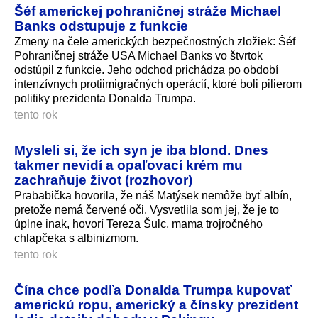
Šéf americkej pohraničnej stráže Michael
Banks odstupuje z funkcie
Zmeny na čele amerických bezpečnostných zložiek: Šéf
Pohraničnej stráže USA Michael Banks vo štvrtok
odstúpil z funkcie. Jeho odchod prichádza po období
intenzívnych protiimigračných operácií, ktoré boli pilierom
politiky prezidenta Donalda Trumpa.
tento rok
Mysleli si, že ich syn je iba blond. Dnes
takmer nevidí a opaľovací krém mu
zachraňuje život (rozhovor)
Prababička hovorila, že náš Matýsek nemôže byť albín,
pretože nemá červené oči. Vysvetlila som jej, že je to
úplne inak, hovorí Tereza Šulc, mama trojročného
chlapčeka s albinizmom.
tento rok
Čína chce podľa Donalda Trumpa kupovať
americkú ropu, americký a čínsky prezident