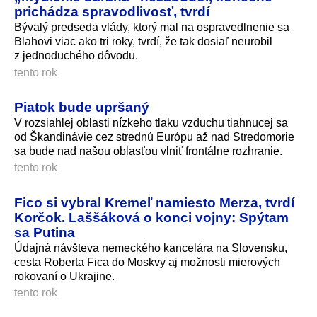
prichádza spravodlivosť, tvrdí
Bývalý predseda vlády, ktorý mal na ospravedlnenie sa
Blahovi viac ako tri roky, tvrdí, že tak dosiaľ neurobil
z jednoduchého dôvodu.
tento rok
Piatok bude upršaný
V rozsiahlej oblasti nízkeho tlaku vzduchu tiahnucej sa
od Škandinávie cez strednú Európu až nad Stredomorie
sa bude nad našou oblasťou vlniť frontálne rozhranie.
tento rok
Fico si vybral Kremeľ namiesto Merza, tvrdí
Korčok. Laššáková o konci vojny: Spýtam
sa Putina
Údajná návšteva nemeckého kancelára na Slovensku,
cesta Roberta Fica do Moskvy aj možnosti mierových
rokovaní o Ukrajine.
tento rok