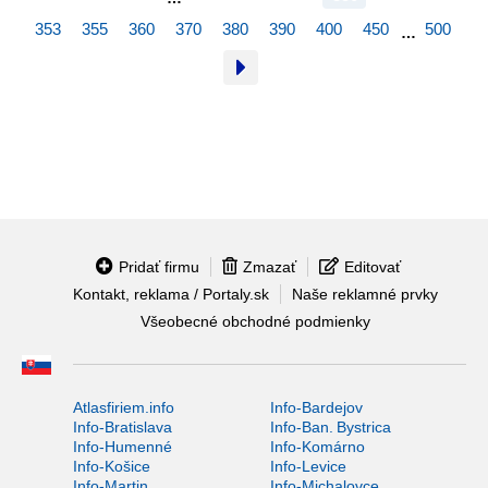
353
355
360
370
380
390
400
450
500
…
Pridať firmu
Zmazať
Editovať
Kontakt, reklama / Portaly.sk
Naše reklamné prvky
Všeobecné obchodné podmienky
Atlasfiriem.info
Info-Bardejov
Info-Bratislava
Info-Ban. Bystrica
Info-Humenné
Info-Komárno
Info-Košice
Info-Levice
Info-Martin
Info-Michalovce