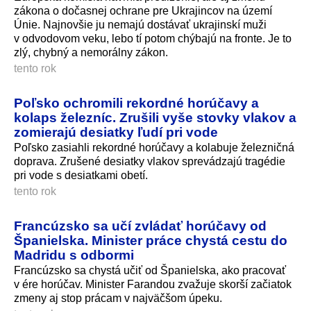
zákona o dočasnej ochrane pre Ukrajincov na území
Únie. Najnovšie ju nemajú dostávať ukrajinskí muži
v odvodovom veku, lebo tí potom chýbajú na fronte. Je to
zlý, chybný a nemorálny zákon.
tento rok
Poľsko ochromili rekordné horúčavy a
kolaps železníc. Zrušili vyše stovky vlakov a
zomierajú desiatky ľudí pri vode
Poľsko zasiahli rekordné horúčavy a kolabuje železničná
doprava. Zrušené desiatky vlakov sprevádzajú tragédie
pri vode s desiatkami obetí.
tento rok
Francúzsko sa učí zvládať horúčavy od
Španielska. Minister práce chystá cestu do
Madridu s odbormi
Francúzsko sa chystá učiť od Španielska, ako pracovať
v ére horúčav. Minister Farandou zvažuje skorší začiatok
zmeny aj stop prácam v najväčšom úpeku.