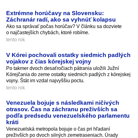
Extrémne horúčavy na Slovensku:
Záchranár radí, ako sa vyhnúť kolapsu
Ako sa správať počas horúčav? V článku sa dozviete
o najčastejších chybách, ktoré robíme.
tento rok
V Kórei pochovali ostatky siedmich padlých
vojakov z čias kórejskej vojny
Po takmer dvoch desaťročiach pátrania uložili Južní
Kórejčania do zeme ostatky siedmich padlých z kórejskej
vojny. Štát im vzdal najvyššiu poctu.
tento rok
Venezuela bojuje s následkami ničivých
otrasov. Čas na záchranu preživších sa
podľa predsedu venezuelského parlamentu
kráti
Venezuelská metropola bojuje o čas pri hľadaní
preživších po dvoch silných zemetraseniach. Úrady