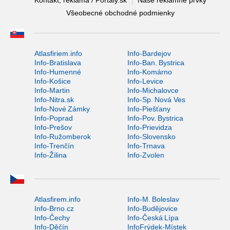
Všeobecné obchodné podmienky
Atlasfiriem.info
Info-Bardejov
Info-Bratislava
Info-Ban. Bystrica
Info-Humenné
Info-Komárno
Info-Košice
Info-Levice
Info-Martin
Info-Michalovce
Info-Nitra.sk
Info-Sp. Nová Ves
Info-Nové Zámky
Info-Piešťany
Info-Poprad
Info-Pov. Bystrica
Info-Prešov
Info-Prievidza
Info-Ružomberok
Info-Slovensko
Info-Trenčín
Info-Trnava
Info-Žilina
Info-Zvolen
Atlasfirem.info
Info-M. Boleslav
Info-Brno.cz
Info-Budějovice
Info-Čechy
Info-Česká Lípa
Info-Děčín
InfoFrýdek-Místek