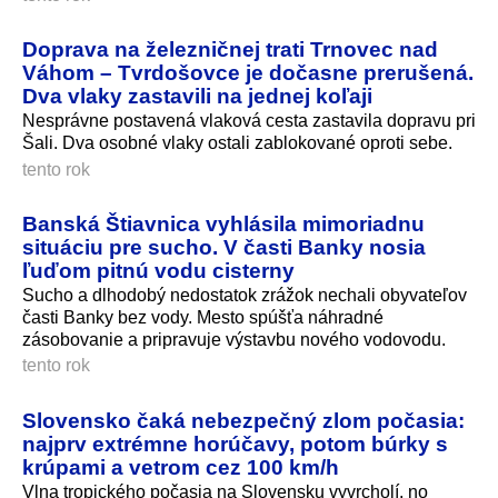
Doprava na železničnej trati Trnovec nad
Váhom – Tvrdošovce je dočasne prerušená.
Dva vlaky zastavili na jednej koľaji
Nesprávne postavená vlaková cesta zastavila dopravu pri
Šali. Dva osobné vlaky ostali zablokované oproti sebe.
tento rok
Banská Štiavnica vyhlásila mimoriadnu
situáciu pre sucho. V časti Banky nosia
ľuďom pitnú vodu cisterny
Sucho a dlhodobý nedostatok zrážok nechali obyvateľov
časti Banky bez vody. Mesto spúšťa náhradné
zásobovanie a pripravuje výstavbu nového vodovodu.
tento rok
Slovensko čaká nebezpečný zlom počasia:
najprv extrémne horúčavy, potom búrky s
krúpami a vetrom cez 100 km/h
Vlna tropického počasia na Slovensku vyvrcholí, no