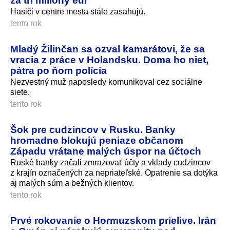
za tri milióny eur
Hasiči v centre mesta stále zasahujú.
tento rok
Mladý Žilinčan sa ozval kamarátovi, že sa
vracia z práce v Holandsku. Doma ho niet,
pátra po ňom polícia
Nezvestný muž naposledy komunikoval cez sociálne
siete.
tento rok
Šok pre cudzincov v Rusku. Banky
hromadne blokujú peniaze občanom
Západu vrátane malých úspor na účtoch
Ruské banky začali zmrazovať účty a vklady cudzincov
z krajín označených za nepriateľské. Opatrenie sa dotýka
aj malých súm a bežných klientov.
tento rok
Prvé rokovanie o Hormuzskom prielive. Irán