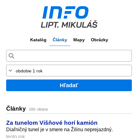
Katalóg
Články
Mapy
Obrázky
Hľadať
Články
160. strana
Za tunelom Višňové horí kamión
Diaľničný tunel je v smere na Žilinu neprejazdný.
tento rok