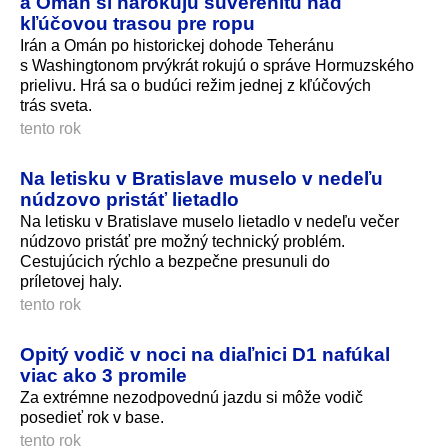
a Omán si nárokujú suverenitu nad
kľúčovou trasou pre ropu
Irán a Omán po historickej dohode Teheránu
s Washingtonom prvýkrát rokujú o správe Hormuzského
prielivu. Hrá sa o budúci režim jednej z kľúčových
trás sveta.
tento rok
Na letisku v Bratislave muselo v nedeľu
núdzovo pristáť lietadlo
Na letisku v Bratislave muselo lietadlo v nedeľu večer
núdzovo pristáť pre možný technický problém.
Cestujúcich rýchlo a bezpečne presunuli do
príletovej haly.
tento rok
Opitý vodič v noci na diaľnici D1 nafúkal
viac ako 3 promile
Za extrémne nezodpovednú jazdu si môže vodič
posedieť rok v base.
tento rok