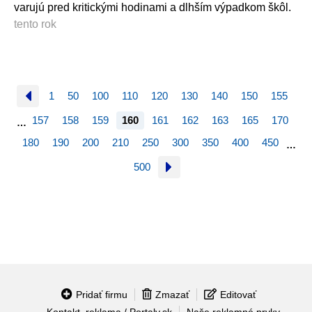
varujú pred kritickými hodinami a dlhším výpadkom škôl.
tento rok
1
50
100
110
120
130
140
150
155
157
158
159
160
161
162
163
165
170
…
180
190
200
210
250
300
350
400
450
…
500
Pridať firmu
Zmazať
Editovať
Kontakt, reklama / Portaly.sk
Naše reklamné prvky