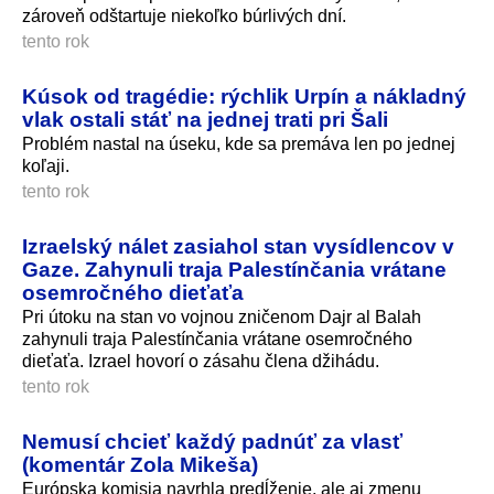
zároveň odštartuje niekoľko búrlivých dní.
tento rok
Kúsok od tragédie: rýchlik Urpín a nákladný
vlak ostali stáť na jednej trati pri Šali
Problém nastal na úseku, kde sa premáva len po jednej
koľaji.
tento rok
Izraelský nálet zasiahol stan vysídlencov v
Gaze. Zahynuli traja Palestínčania vrátane
osemročného dieťaťa
Pri útoku na stan vo vojnou zničenom Dajr al Balah
zahynuli traja Palestínčania vrátane osemročného
dieťaťa. Izrael hovorí o zásahu člena džihádu.
tento rok
Nemusí chcieť každý padnúť za vlasť
(komentár Zola Mikeša)
Európska komisia navrhla predĺženie, ale aj zmenu