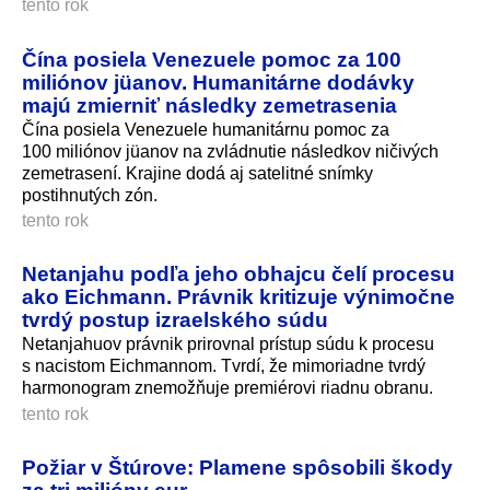
tento rok
Čína posiela Venezuele pomoc za 100
miliónov jüanov. Humanitárne dodávky
majú zmierniť následky zemetrasenia
Čína posiela Venezuele humanitárnu pomoc za
100 miliónov jüanov na zvládnutie následkov ničivých
zemetrasení. Krajine dodá aj satelitné snímky
postihnutých zón.
tento rok
Netanjahu podľa jeho obhajcu čelí procesu
ako Eichmann. Právnik kritizuje výnimočne
tvrdý postup izraelského súdu
Netanjahuov právnik prirovnal prístup súdu k procesu
s nacistom Eichmannom. Tvrdí, že mimoriadne tvrdý
harmonogram znemožňuje premiérovi riadnu obranu.
tento rok
Požiar v Štúrove: Plamene spôsobili škody