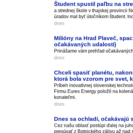
Študent spustil paľbu na stre
a strednej škole v thajskej provincii
úradov mal byť útočníkom študent. In
dnes
Milióny na Hrad Plaveč, spac
očakávaných udalostí)
Prinášame vám prehľad očakávaných 
dnes
Chceli spasiť planétu, nakon
ktorá bola vzorom pre svet, 
Príbeh inovatívnej slovenskej techno
Firmu Eurex Energy položil na kolená
konateľmi.
dnes
Dnes sa ochladí, očakávajú 
Cez našu oblasť postúpi ďalej na juho
presúvať z Botnického zálivu až na