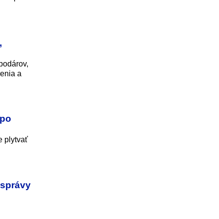
,
podárov,
renia a
 po
e plytvať
 správy