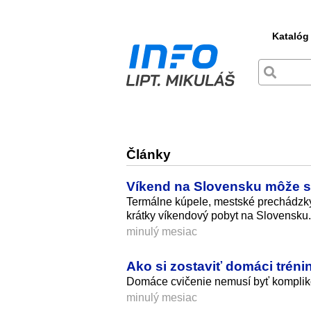
Katalóg
Články
Víkend na Slovensku môže sp
Termálne kúpele, mestské prechádzky
krátky víkendový pobyt na Slovensku.
minulý mesiac
Ako si zostaviť domáci trén
Domáce cvičenie nemusí byť komplikov
minulý mesiac