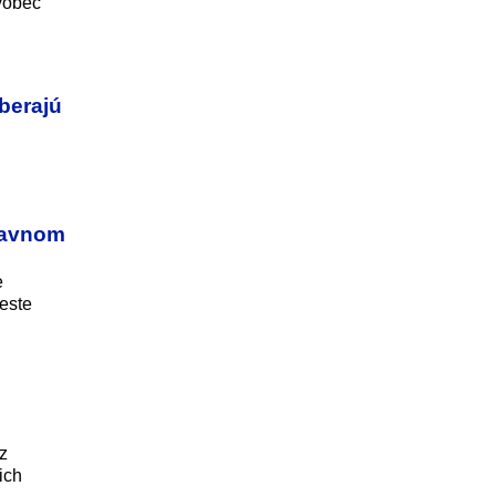
vôbec
yberajú
hlavnom
e
meste
z
ich