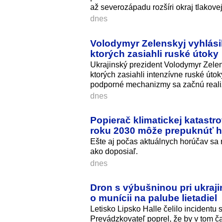
až severozápadu rozšíri okraj tlakovej
dnes
Volodymyr Zelenskyj vyhlási
ktorých zasiahli ruské útoky
Ukrajinský prezident Volodymyr Zelen
ktorých zasiahli intenzívne ruské úto
podporné mechanizmy sa začnú realiz
dnes
Popierač klimatickej katastro
roku 2030 môže prepuknúť h
Ešte aj počas aktuálnych horúčav sa na
ako doposiaľ.
dnes
Dron s výbušninou pri ukraj
o munícii na palube lietadiel
Letisko Lipsko Halle čelilo incident
Prevádzkovateľ poprel, že by v tom č