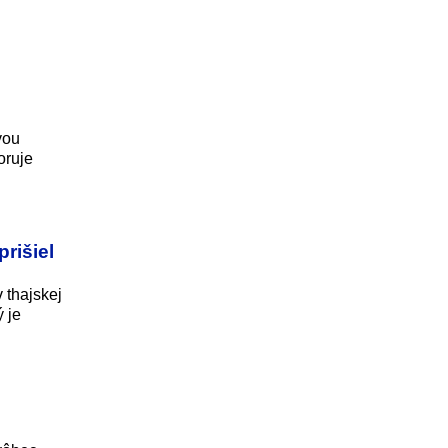
vou
oruje
rišiel
v thajskej
 je