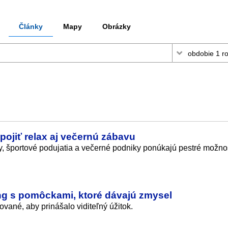
Články
Mapy
Obrázky
ojiť relax aj večernú zábavu
, športové podujatia a večerné podniky ponúkajú pestré možnos
ing s pomôckami, ktoré dávajú zmysel
ané, aby prinášalo viditeľný úžitok.