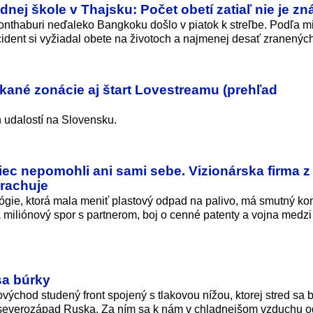
dnej škole v Thajsku: Počet obetí zatiaľ nie je z
 Nonthaburi neďaleko Bangkoku došlo v piatok k streľbe. Podľa m
cident si vyžiadal obete na životoch a najmenej desať zranenýc
kané zonácie aj štart Lovestreamu (prehľad
udalostí na Slovensku.
iec nepomohli ani sami sebe. Vizionárska firma z 
krachuje
lógie, ktorá mala meniť plastový odpad na palivo, má smutný ko
 miliónový spor s partnerom, boj o cenné patenty a vojna medzi
sa búrky
východ studený front spojený s tlakovou nížou, ktorej stred sa 
d severozápad Ruska. Za ním sa k nám v chladnejšom vzduchu 