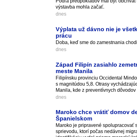
Podľa predpokladov mal byť obchvat
výstavba mohla začať.
dnes
Výplata už dávno nie je všet
prácu
Doba, keď sme do zamestnania chodili
dnes
Západ Filipín zasiahlo zemet
meste Manila
Filipínsku provinciu Occidental Mind
s magnitúdou 5,8. Otrasy vychádzajúce
Manila, kde z preventívnych dôvodov 
dnes
Maroko chce vrátiť domov det
Španielskom
Maroko je pripravené spolupracovať s
sprievodu, ktorí počas nedávnej migra