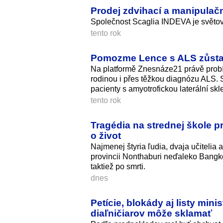
Prodej zdvihací a manipulač
Společnost Scaglia INDEVA je světový
tento rok
Pomozme Lence s ALS zůstat
Na platformě Znesnáze21 právě probíh
rodinou i přes těžkou diagnózu ALS. S
pacienty s amyotrofickou laterální skle
tento rok
Tragédia na strednej škole pr
o život
Najmenej štyria ľudia, dvaja učitelia a
provincii Nonthaburi neďaleko Bangko
taktiež po smrti.
dnes
Petície, blokády aj listy mi
diaľničiarov môže sklamať