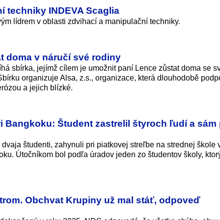
ní techniky INDEVA Scaglia
m lídrem v oblasti zdvihací a manipulační techniky.
 doma v náručí své rodiny
á sbírka, jejímž cílem je umožnit paní Lence zůstat doma se s
bírku organizuje Alsa, z.s., organizace, která dlouhodobě podp
rózou a jejich blízké.
i Bangkoku: Študent zastrelil štyroch ľudí a sám p
 dvaja študenti, zahynuli pri piatkovej streľbe na strednej škole 
ku. Útočníkom bol podľa úradov jeden zo študentov školy, ktorý
nistrom. Obchvat Krupiny už mal stáť, odpoveď