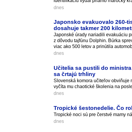
identifikáciu vydal priamo marocký krá
dnes
Japonsko evakuovalo 260-tisí
dosahuje takmer 200 kilomet
Japonské úrady nariadili evakuáciu p
z dôvodu tajfúnu Dolphin. Búrka spre
viac ako 500 letov a prinútila automo
dnes
Učitelia sa pustili do minist
sa črtajú trhliny
Slovenská komora učiteľov obviňuje m
vyčíta mu chaotické školenia na posle
dnes
Tropické šestonedelie. Čo r
Tropické noci sú pre čerstvé mamy ná
dnes