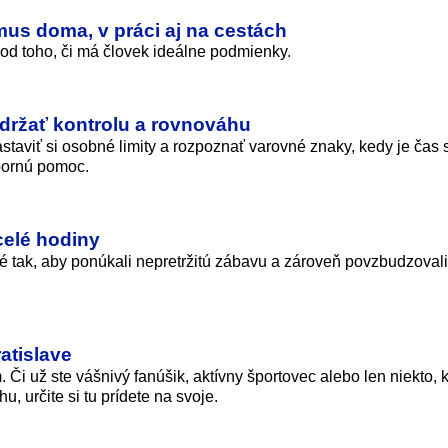
mus doma, v práci aj na cestách
 od toho, či má človek ideálne podmienky.
držať kontrolu a rovnováhu
taviť si osobné limity a rozpoznať varovné znaky, kedy je čas 
bornú pomoc.
celé hodiny
é tak, aby ponúkali nepretržitú zábavu a zároveň povzbudzovali
atislave
. Či už ste vášnivý fanúšik, aktívny športovec alebo len niekto, 
, určite si tu prídete na svoje.