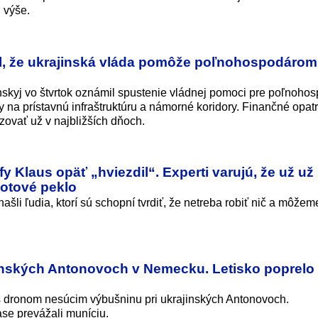
 výše.
l, že ukrajinská vláda pomôže poľnohospodárom
skyj vo štvrtok oznámil spustenie vládnej pomoci pre poľnohos
ky na prístavnú infraštruktúru a námorné koridory. Finančné opat
ovať už v najbližších dňoch.
fy Klaus opäť „hviezdil“. Experti varujú, že už už
otové peklo
šli ľudia, ktorí sú schopní tvrdiť, že netreba robiť nič a môžem
inských Antonovoch v Nemecku. Letisko poprelo
u s dronom nesúcim výbušninu pri ukrajinských Antonovoch.
ase prevážali muníciu.