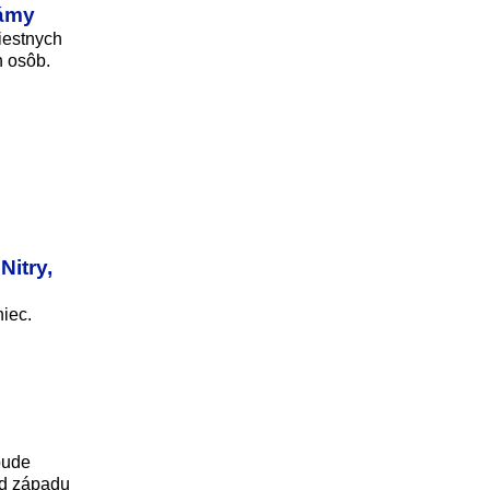
námy
iestnych
h osôb.
Nitry,
niec.
bude
od západu