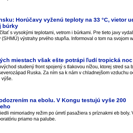
sku: Horúčavy vyženú teploty na 33 °C, vietor u
j búrky
čítať s vysokými teplotami, vetrom i búrkami. Pre tieto javy vydal
 (SHMÚ) výstrahy prvého stupňa. Informoval o tom na svojom 
ých miestach však ešte potrápi ľudí tropická noc
východ studený front spojený s tlakovou nížou, ktorej stred sa 
d severozápad Ruska. Za ním sa k nám v chladnejšom vzduchu 
 výše.
podozrením na ebolu. V Kongu testujú vyše 200
ceho
iedli mimoriadny režim po úmrtí pasažiera s príznakmi eb boly.
boratóriu priamo na palube.