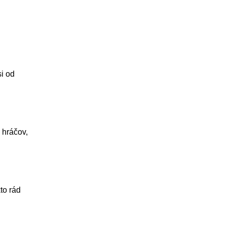
si od
 hráčov,
kto rád