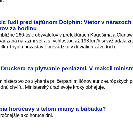
ľ.
c ľudí pred tajfúnom Dolphin: Vietor v nárazoch
rov za hodinu
ribližne 260-tisíc obyvateľov v prefektúrach Kagošima a Okina
vádzaná nárazmi vetra s rýchlosťou až 198 km/h si vyžiadala zr
bilku Toyota pozastaviť prevádzku v deviatich závodoch.
ra Druckera za plytvanie peniazmi. V reakcii minist
inisterstvo zo zlyhania pri čerpaní miliónov eur z európskych p
dnú chvíľu. Ministerský úrad svoje kroky obhajuje.
obia horúčavy s telom mamy a bábätka?
ročnejšie ako horúce dni.