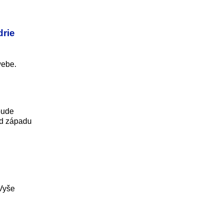
drie
webe.
bude
od západu
 Vyše