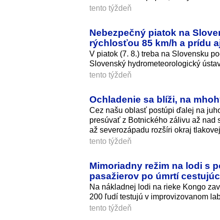
tento týždeň
Nebezpečný piatok na Sloven
rýchlosťou 85 km/h a prídu a
V piatok (7. 8.) treba na Slovensku po
Slovenský hydrometeorologický ústav
tento týždeň
Ochladenie sa blíži, na mhoh
Cez našu oblasť postúpi ďalej na juho
presúvať z Botnického zálivu až na
až severozápadu rozšíri okraj tlakovej
tento týždeň
Mimoriadny režim na lodi s 
pasažierov po úmrtí cestujú
Na nákladnej lodi na rieke Kongo zav
200 ľudí testujú v improvizovanom la
tento týždeň