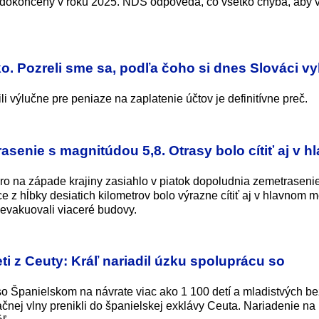
 dokončený v roku 2025. NDS odpovedá, čo všetko chýba, aby 
ko. Pozreli sme sa, podľa čoho si dnes Slováci v
 výlučne pre peniaze na zaplatenie účtov je definitívne preč.
rasenie s magnitúdou 5,8. Otrasy bolo cítiť aj v 
oro na západe krajiny zasiahlo v piatok dopoludnia zemetraseni
 z hĺbky desiatich kilometrov bolo výrazne cítiť aj v hlavnom 
evakuovali viaceré budovy.
i z Ceuty: Kráľ nariadil úzku spoluprácu so
o Španielskom na návrate viac ako 1 100 detí a mladistvých be
čnej vlny prenikli do španielskej exklávy Ceuta. Nariadenie na 