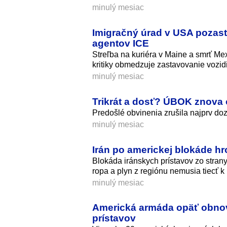
minulý mesiac
Imigračný úrad v USA pozast
agentov ICE
Streľba na kuriéra v Maine a smrť Me
kritiky obmedzuje zastavovanie vozidi
minulý mesiac
Trikrát a dosť? ÚBOK znova 
Predošlé obvinenia zrušila najprv do
minulý mesiac
Irán po americkej blokáde h
Blokáda iránskych prístavov zo stran
ropa a plyn z regiónu nemusia tiecť k
minulý mesiac
Americká armáda opäť obnovil
prístavov