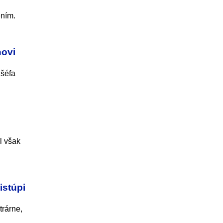
ením.
hovi
 šéfa
l však
istúpi
trárne,