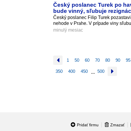
Český poslanec Turek po hav
bude vinný, sľubuje rezignác
Český poslanec Filip Turek pozastav
nehode v Prahe. V prípade viny sľubu
minulý mesiac
1
50
60
70
80
90
95
350
400
450
500
…
Pridať firmu
Zmazať