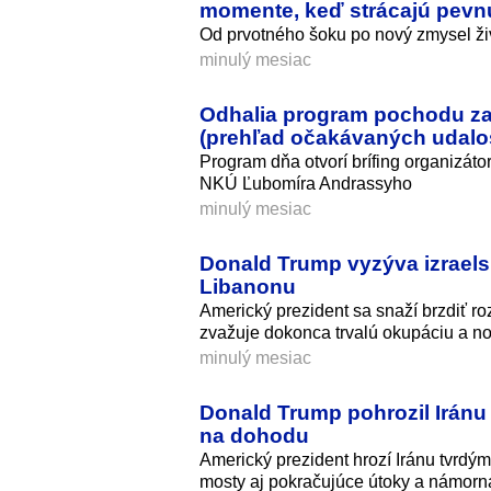
momente, keď strácajú pev
Od prvotného šoku po nový zmysel živ
minulý mesiac
Odhalia program pochodu za 
(prehľad očakávaných udalos
Program dňa otvorí brífing organizát
NKÚ Ľubomíra Andrassyho
minulý mesiac
Donald Trump vyzýva izraelsk
Libanonu
Americký prezident sa snaží brzdiť roz
zvažuje dokonca trvalú okupáciu a n
minulý mesiac
Donald Trump pohrozil Iránu 
na dohodu
Americký prezident hrozí Iránu tvrdými
mosty aj pokračujúce útoky a námorn