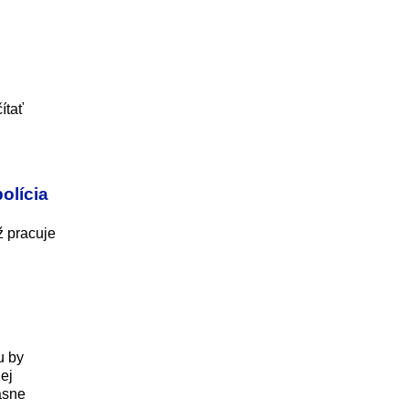
ítať
olícia
ž pracuje
u by
jej
asne