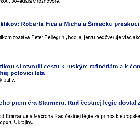
čkou, povedala v rozhovore.
itikov: Roberta Fica a Michala Šimečku preskoči
kom zostáva Peter Pellegrini, hoci aj jemu nedôveruje viac ak
ktikou si otvorili cestu k ruským rafinériám a k č
ej polovici leta
 palív.
o premiéra Starmera. Rad čestnej légie dostal 
l od Emmanuela Macrona Rad čestnej légie za prínos k európske
dporu Ukrajiny.