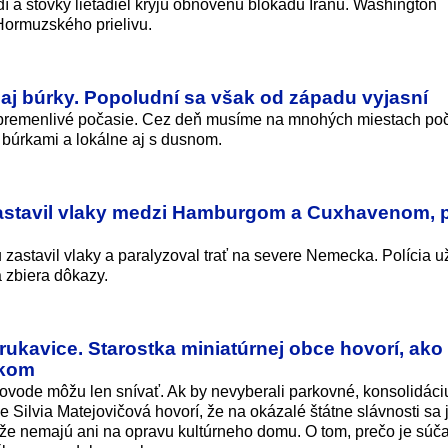
í a stovky lietadiel kryjú obnovenú blokádu Iránu. Washington
Hormuzského prielivu.
 aj búrky. Popoludní sa však od západu vyjasní
pi premenlivé počasie. Cez deň musíme na mnohých miestach poč
 búrkami a lokálne aj s dusnom.
astavil vlaky medzi Hamburgom a Cuxhavenom, p
zastavil vlaky a paralyzoval trať na severe Nemecka. Polícia u
 zbiera dôkazy.
 rukavice. Starostka miniatúrnej obce hovorí, ako
ekom
ovode môžu len snívať. Ak by nevyberali parkovné, konsolidáci
ce Silvia Matejovičová hovorí, že na okázalé štátne slávnosti sa 
 že nemajú ani na opravu kultúrneho domu. O tom, prečo je súč