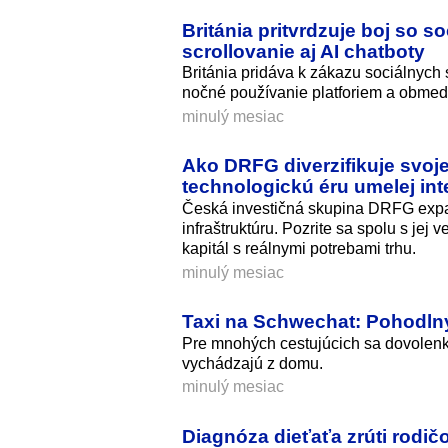
Británia pritvrdzuje boj so 
scrollovanie aj AI chatboty
Británia pridáva k zákazu sociálnych 
nočné používanie platforiem a obmed
minulý mesiac
Ako DRFG diverzifikuje svoje
technologickú éru umelej int
Česká investičná skupina DRFG expandu
infraštruktúru. Pozrite sa spolu s jej
kapitál s reálnymi potrebami trhu.
minulý mesiac
Taxi na Schwechat: Pohodlný
Pre mnohých cestujúcich sa dovolenka
vychádzajú z domu.
minulý mesiac
Diagnóza dieťaťa zrúti rodič