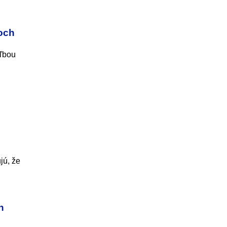
och
aľbou
jú, že
h