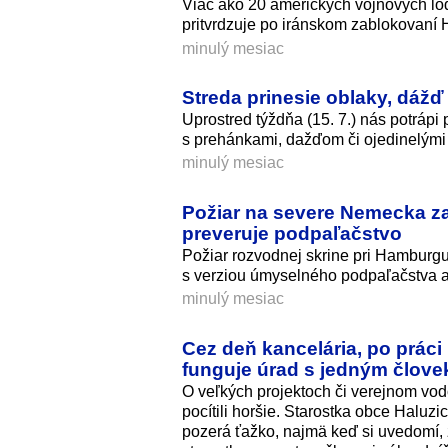
Viac ako 20 amerických vojnových lod
pritvrdzuje po iránskom zablokovaní 
minulý mesiac
Streda prinesie oblaky, dážď
Uprostred týždňa (15. 7.) nás potrá
s prehánkami, dažďom či ojedinelými
minulý mesiac
Požiar na severe Nemecka z
preveruje podpaľačstvo
Požiar rozvodnej skrine pri Hamburgu 
s verziou úmyselného podpaľačstva a
minulý mesiac
Cez deň kancelária, po práci
funguje úrad s jedným člov
O veľkých projektoch či verejnom vod
pocítili horšie. Starostka obce Haluzi
pozerá ťažko, najmä keď si uvedomí,