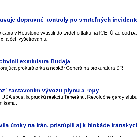
avuje dopravné kontroly po smrteľných incident
xičana v Houstone vyústili do tvrdého tlaku na ICE. Úrad pod p
el a čelí vyšetrovaniu.
obvinil exministra Budaja
zorujúca prokurátorka a neskôr Generálna prokuratúra SR.
rozí zastavením vývozu plynu a ropy
y USA spustila prudkú reakciu Teheránu. Revolučné gardy sľubu
 nikomu.
a útoky na Irán, pristúpili aj k blokáde iránskyc