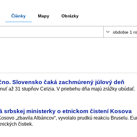
Články
Mapy
Obrázky
čno. Slovensko čaká zachmúrený júlový deň
nuť až 31 stupňov Celzia. V priebehu dňa majú zrážky ubúdať.
á srbskej ministerky o etnickom čistení Kosova
 Kosovo „zbavila Albáncov“, vyvolalo prudkú reakciu Bruselu. E
nických čistiek.