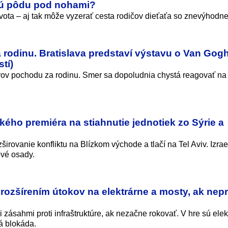
nú pôdu pod nohami?
ota – aj tak môže vyzerať cesta rodičov dieťaťa so znevýhodn
rodinu. Bratislava predstaví výstavu o Van Gog
tí)
orov pochodu za rodinu. Smer sa dopoludnia chystá reagovať na
ého premiéra na stiahnutie jednotiek zo Sýrie a
širovanie konfliktu na Blízkom východe a tlačí na Tel Aviv. Izrae
ové osady.
rozšírením útokov na elektrárne a mosty, ak nepr
 zásahmi proti infraštruktúre, ak nezačne rokovať. V hre sú elek
á blokáda.