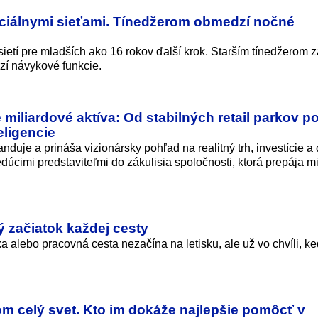
sociálnymi sieťami. Tínedžerom obmedzí nočné
sietí pre mladších ako 16 rokov ďalší krok. Starším tínedžerom 
zí návykové funkcie.
 miliardové aktíva: Od stabilných retail parkov p
eligencie
je a prináša vizionársky pohľad na realitný trh, investície a 
 vedúcimi predstaviteľmi do zákulisia spoločnosti, ktorá prepája m
 začiatok každej cesty
 alebo pracovná cesta nezačína na letisku, ale už vo chvíli, k
om celý svet. Kto im dokáže najlepšie pomôcť v