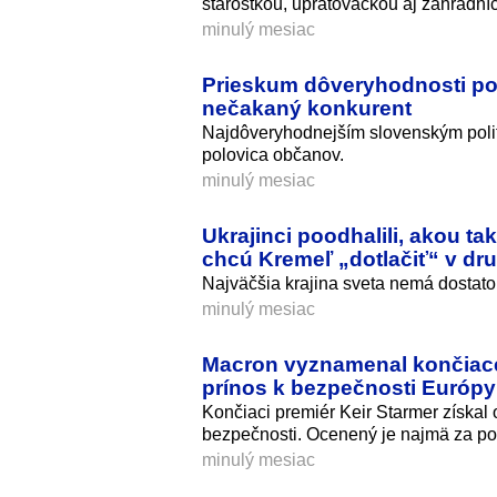
starostkou, upratovačkou aj záhradní
minulý mesiac
Prieskum dôveryhodnosti pol
nečakaný konkurent
Najdôveryhodnejším slovenským politi
polovica občanov.
minulý mesiac
Ukrajinci poodhalili, akou ta
chcú Kremeľ „dotlačiť“ v druh
Najväčšia krajina sveta nemá dostatok
minulý mesiac
Macron vyznamenal končiaceh
prínos k bezpečnosti Európy
Končiaci premiér Keir Starmer získa
bezpečnosti. Ocenený je najmä za po
minulý mesiac