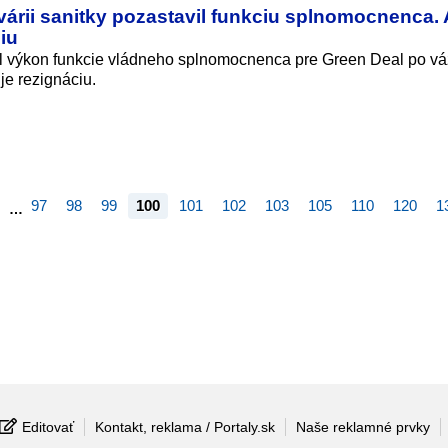
árii sanitky pozastavil funkciu splnomocnenca.
iu
il výkon funkcie vládneho splnomocnenca pre Green Deal po vá
je rezignáciu.
97
98
99
100
101
102
103
105
110
120
1
…
Editovať
Kontakt, reklama / Portaly.sk
Naše reklamné prvky