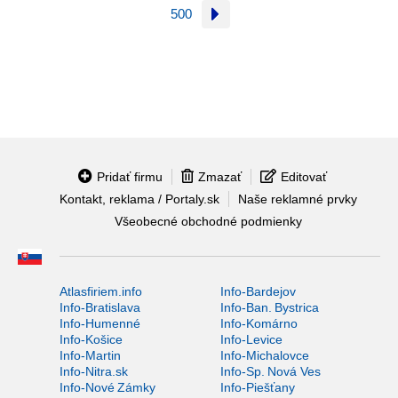
500
Pridať firmu
Zmazať
Editovať
Kontakt, reklama / Portaly.sk
Naše reklamné prvky
Všeobecné obchodné podmienky
Atlasfiriem.info
Info-Bardejov
Info-Bratislava
Info-Ban. Bystrica
Info-Humenné
Info-Komárno
Info-Košice
Info-Levice
Info-Martin
Info-Michalovce
Info-Nitra.sk
Info-Sp. Nová Ves
Info-Nové Zámky
Info-Piešťany