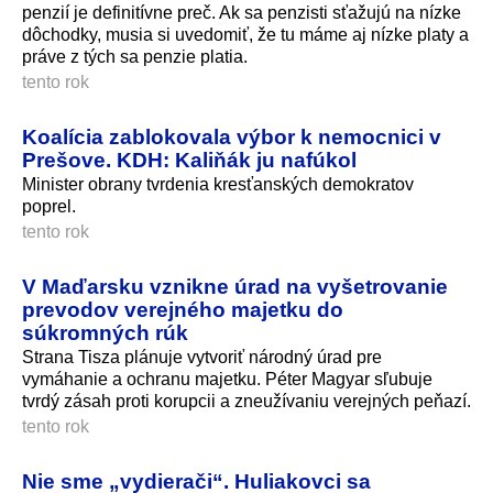
penzií je definitívne preč. Ak sa penzisti sťažujú na nízke
dôchodky, musia si uvedomiť, že tu máme aj nízke platy a
práve z tých sa penzie platia.
tento rok
Koalícia zablokovala výbor k nemocnici v
Prešove. KDH: Kaliňák ju nafúkol
Minister obrany tvrdenia kresťanských demokratov
poprel.
tento rok
V Maďarsku vznikne úrad na vyšetrovanie
prevodov verejného majetku do
súkromných rúk
Strana Tisza plánuje vytvoriť národný úrad pre
vymáhanie a ochranu majetku. Péter Magyar sľubuje
tvrdý zásah proti korupcii a zneužívaniu verejných peňazí.
tento rok
Nie sme „vydierači“. Huliakovci sa