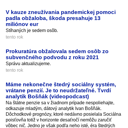
V kauze zneužívania pandemickej pomoci
padla obžaloba, škoda presahuje 13
miliónov eur
Stíhaných je sedem osôb.
tento rok
Prokuratúra obžalovala sedem osôb zo
subvenčného podvodu z roku 2021
Správu aktualizujeme.
tento rok
Máme nekonečne štedrý sociálny systém,
vrátane penzií. Je to neudržateľné. Tvrdí
analytik Bošňák (videopodcast)
Na štátne penzie sa v žiadnom prípade nespoliehajte,
odkazuje mladým, dátový analytik Ivan Bošňák.
Dôchodkové prognózy, ktoré nedávno posielala Sociálna
poisťovňa totiž v horizonte desaťročí nemôžu zaručiť
vôbec nič. Jedno je však podľa neho isté, éra štedrých