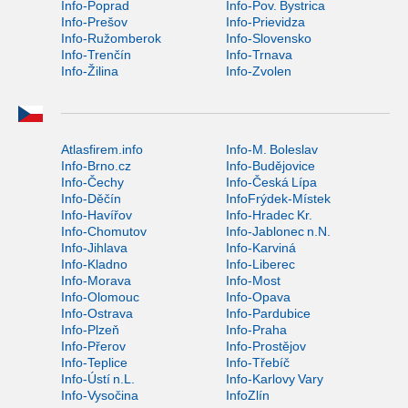
Info-Poprad
Info-Pov. Bystrica
Info-Prešov
Info-Prievidza
Info-Ružomberok
Info-Slovensko
Info-Trenčín
Info-Trnava
Info-Žilina
Info-Zvolen
Atlasfirem.info
Info-M. Boleslav
Info-Brno.cz
Info-Budějovice
Info-Čechy
Info-Česká Lípa
Info-Děčín
InfoFrýdek-Místek
Info-Havířov
Info-Hradec Kr.
Info-Chomutov
Info-Jablonec n.N.
Info-Jihlava
Info-Karviná
Info-Kladno
Info-Liberec
Info-Morava
Info-Most
Info-Olomouc
Info-Opava
Info-Ostrava
Info-Pardubice
Info-Plzeň
Info-Praha
Info-Přerov
Info-Prostějov
Info-Teplice
Info-Třebíč
Info-Ústí n.L.
Info-Karlovy Vary
Info-Vysočina
InfoZlín