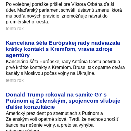
Po volebnej porážke prišiel pre Viktora Orbána ďalší
úder. Maďarský parlament schválil ústavnú zmenu, ktorá
mu podľa nových pravidiel znemožňuje návrat do
premiérskeho kresla.
tento rok
Kancelária šéfa Európskej rady nadviazala
krátky kontakt s Kremľom, vravia zdroje
agentúry
Kancelária šéfa Európskej rady Antónia Costu potvrdila
prvé krátke kontakty s Kremľom. Brusel tak opatrne otvára
kanály s Moskvou počas vojny na Ukrajine.
tento rok
Donald Trump rokoval na samite G7 s
Putinom aj Zelenským, spojencom sľubuje
ďalšie konzultácie
Americký prezident po stretnutiach s Putinom a
Zelenským volí opatrné slová. Tvrdí, že nechce zhoršiť
šance na riešenie vojny, a preto sa vyhýba
priamym súdom.