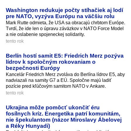
Washington redukuje počty stíhačiek aj lodí
pre NATO, vyzýva Európu na väčšiu rolu
Mark Rutte odmieta, že USA sa obracajú chrbtom Európe.
Tvrdí, že ide len o úpravu záväzkov v NATO Force Model
a nie oslabenie spojeneckej solidarity.
tento rok
Berlín hostí samit E5: Friedrich Merz pozýva
lídrov k spoločným rokovaniam o
bezpečnosti Európy
Kancelár Friedrich Merz zvoláva do Berlína lídrov E5, aby
nadviazali na samity G7 a EÚ. Spoločne majú ladiť
pozície pred kľúčovým samitom NATO v Ankare.
tento rok
Ukrajina môže pomôcť ukončiť éru
fosílnych kríz. Energetika patrí komunitám,
nie špekulantom (názor Miroslavy Ábelovej
a Réky Hunyadi)