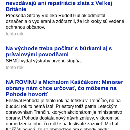
nevzdávajú ani repatriácie zlata z Veľkej
Británie
Predseda Strany Vidieka Rudolf Huliak odmietol
označenia o vydieraní a zdôraznil, že ich kroky sú vedené
ochranou občanov.
tento rok
Na východe treba počítať s búrkami aj s
prívalovými povodňami
SHMÚ vydal výstrahy prvého stupňa.
tento rok
NA ROVINU s Michalom Kaščákom: Minister
obrany nám chce určovať, čo môžeme na
Pohode hovoriť
Festival Pohoda je tento rok na letisku v Trenčíne, no na
budúci rok to nemá isté. Priestory totiž patria Leteckým
opravovniam Trenčín, ktorých akcionárom je ministerstvo
obrany. Pohoda dostala nový návrh zmluvy, v ktorom sú
obmedzenia toho, čo môže na festivale zaznieť. Michal
Kaščák hovorí, že sa obmedzeniam slobody nikdy