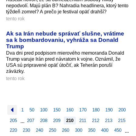
nepodvolí. Majú plán B? Nahradia headlinera, ktorý tento
týždeň zomrel? A prečo je festival opäť drahší?
tento rok
Ak sa Irán nebude správať slušne, vrátime
sa k bombardovaniu, vyhráža sa Donald
Trump
Dva dni pred podpisom mierového memoranda Donald
Trump varuje Irán pred návratom k vojne. Oznámil, že
USA sú pripravené opäť útočiť, ak Teherán poruší
záväzky.
tento rok
1
50
100
150
160
170
180
190
200
205
207
208
209
210
211
212
213
215
…
220
230
240
250
260
300
350
400
450
…