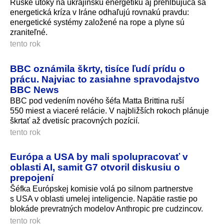
Ruské útoky na ukrajinskú energetiku aj prehlbujúca sa
energetická kríza v Iráne odhaľujú rovnakú pravdu:
energetické systémy založené na rope a plyne sú
zraniteľné.
tento rok
BBC oznámila škrty, tisíce ľudí prídu o
prácu. Najviac to zasiahne spravodajstvo
BBC News
BBC pod vedením nového šéfa Matta Brittina ruší
550 miest a viaceré relácie. V najbližších rokoch plánuje
škrtať až dvetisíc pracovných pozícií.
tento rok
Európa a USA by mali spolupracovať v
oblasti AI, samit G7 otvoril diskusiu o
prepojení
Šéfka Európskej komisie volá po silnom partnerstve
s USA v oblasti umelej inteligencie. Napätie rastie po
blokáde prevratných modelov Anthropic pre cudzincov.
tento rok