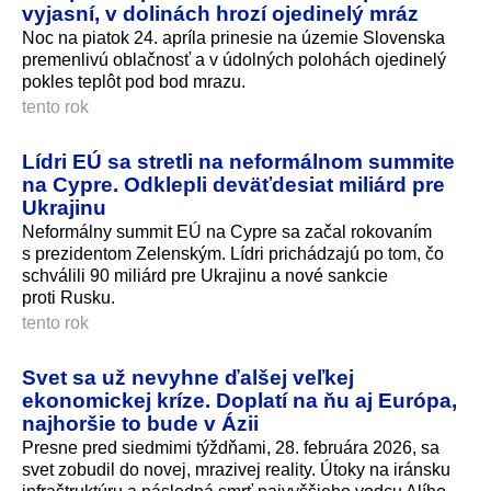
vyjasní, v dolinách hrozí ojedinelý mráz
Noc na piatok 24. apríla prinesie na územie Slovenska
premenlivú oblačnosť a v údolných polohách ojedinelý
pokles teplôt pod bod mrazu.
tento rok
Lídri EÚ sa stretli na neformálnom summite
na Cypre. Odklepli deväťdesiat miliárd pre
Ukrajinu
Neformálny summit EÚ na Cypre sa začal rokovaním
s prezidentom Zelenským. Lídri prichádzajú po tom, čo
schválili 90 miliárd pre Ukrajinu a nové sankcie
proti Rusku.
tento rok
Svet sa už nevyhne ďalšej veľkej
ekonomickej kríze. Doplatí na ňu aj Európa,
najhoršie to bude v Ázii
Presne pred siedmimi týždňami, 28. februára 2026, sa
svet zobudil do novej, mrazivej reality. Útoky na iránsku