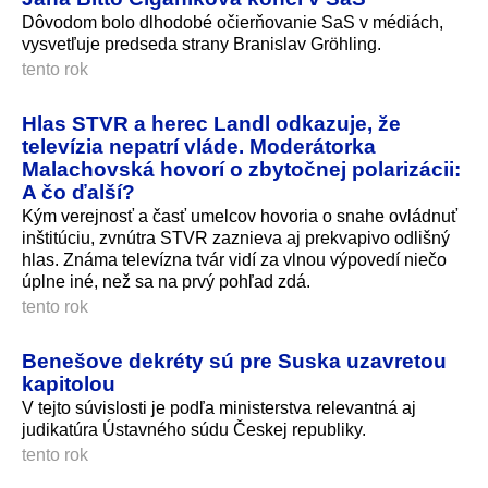
Dôvodom bolo dlhodobé očierňovanie SaS v médiách,
vysvetľuje predseda strany Branislav Gröhling.
tento rok
Hlas STVR a herec Landl odkazuje, že
televízia nepatrí vláde. Moderátorka
Malachovská hovorí o zbytočnej polarizácii:
A čo ďalší?
Kým verejnosť a časť umelcov hovoria o snahe ovládnuť
inštitúciu, zvnútra STVR zaznieva aj prekvapivo odlišný
hlas. Známa televízna tvár vidí za vlnou výpovedí niečo
úplne iné, než sa na prvý pohľad zdá.
tento rok
Benešove dekréty sú pre Suska uzavretou
kapitolou
V tejto súvislosti je podľa ministerstva relevantná aj
judikatúra Ústavného súdu Českej republiky.
tento rok