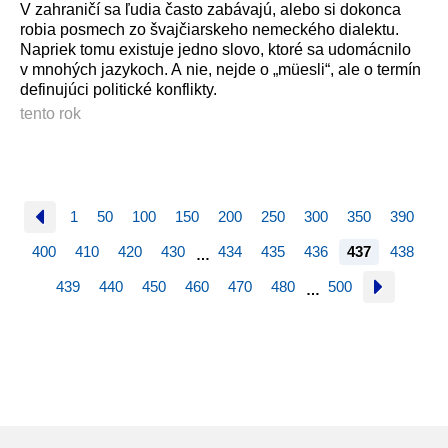
V zahraničí sa ľudia často zabávajú, alebo si dokonca
robia posmech zo švajčiarskeho nemeckého dialektu.
Napriek tomu existuje jedno slovo, ktoré sa udomácnilo
v mnohých jazykoch. A nie, nejde o „müesli“, ale o termín
definujúci politické konflikty.
tento rok
1
50
100
150
200
250
300
350
390
400
410
420
430
434
435
436
437
438
…
439
440
450
460
470
480
500
…