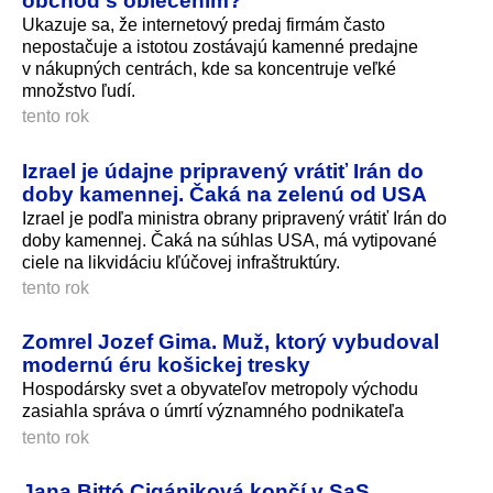
Ukazuje sa, že internetový predaj firmám často
nepostačuje a istotou zostávajú kamenné predajne
v nákupných centrách, kde sa koncentruje veľké
množstvo ľudí.
tento rok
Izrael je údajne pripravený vrátiť Irán do
doby kamennej. Čaká na zelenú od USA
Izrael je podľa ministra obrany pripravený vrátiť Irán do
doby kamennej. Čaká na súhlas USA, má vytipované
ciele na likvidáciu kľúčovej infraštruktúry.
tento rok
Zomrel Jozef Gima. Muž, ktorý vybudoval
modernú éru košickej tresky
Hospodársky svet a obyvateľov metropoly východu
zasiahla správa o úmrtí významného podnikateľa
tento rok
Jana Bittó Cigániková končí v SaS