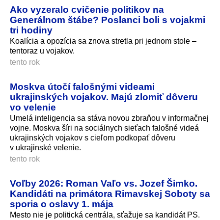
Ako vyzeralo cvičenie politikov na
Generálnom štábe? Poslanci boli s vojakmi
tri hodiny
Koalícia a opozícia sa znova stretla pri jednom stole –
tentoraz u vojakov.
tento rok
Moskva útočí falošnými videami
ukrajinských vojakov. Majú zlomiť dôveru
vo velenie
Umelá inteligencia sa stáva novou zbraňou v informačnej
vojne. Moskva šíri na sociálnych sieťach falošné videá
ukrajinských vojakov s cieľom podkopať dôveru
v ukrajinské velenie.
tento rok
Voľby 2026: Roman Vaľo vs. Jozef Šimko.
Kandidáti na primátora Rimavskej Soboty sa
sporia o oslavy 1. mája
Mesto nie je politická centrála, sťažuje sa kandidát PS.