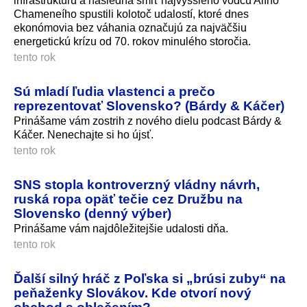
infraštruktúru a následná smrť najvyššieho vodcu Alího
Chameneího spustili kolotoč udalostí, ktoré dnes
ekonómovia bez váhania označujú za najväčšiu
energetickú krízu od 70. rokov minulého storočia.
tento rok
Sú mladí ľudia vlastenci a prečo
reprezentovať Slovensko? (Bárdy & Káčer)
Prinášame vám zostrih z nového dielu podcast Bárdy &
Káčer. Nenechajte si ho újsť.
tento rok
SNS stopla kontroverzný vládny návrh,
ruská ropa opäť tečie cez Družbu na
Slovensko (denný výber)
Prinášame vám najdôležitejšie udalosti dňa.
tento rok
Ďalší silný hráč z Poľska si „brúsi zuby“ na
peňaženky Slovákov. Kde otvorí nový
obchod s oblečením?