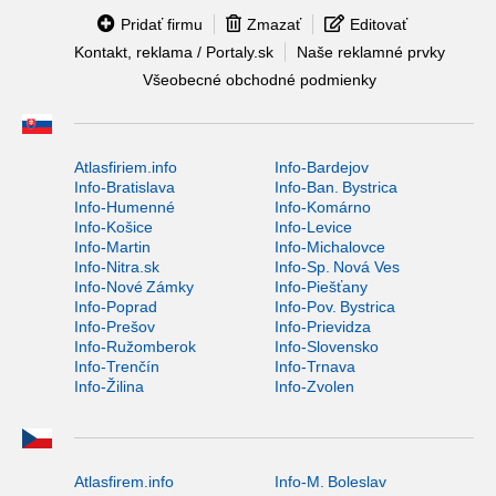
Pridať firmu
Zmazať
Editovať
Kontakt, reklama / Portaly.sk
Naše reklamné prvky
Všeobecné obchodné podmienky
Atlasfiriem.info
Info-Bardejov
Info-Bratislava
Info-Ban. Bystrica
Info-Humenné
Info-Komárno
Info-Košice
Info-Levice
Info-Martin
Info-Michalovce
Info-Nitra.sk
Info-Sp. Nová Ves
Info-Nové Zámky
Info-Piešťany
Info-Poprad
Info-Pov. Bystrica
Info-Prešov
Info-Prievidza
Info-Ružomberok
Info-Slovensko
Info-Trenčín
Info-Trnava
Info-Žilina
Info-Zvolen
Atlasfirem.info
Info-M. Boleslav