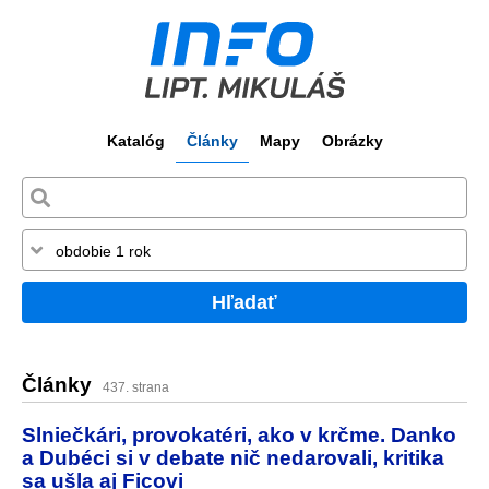
Katalóg
Články
Mapy
Obrázky
Hľadať
Články
437. strana
Slniečkári, provokatéri, ako v krčme. Danko
a Dubéci si v debate nič nedarovali, kritika
sa ušla aj Ficovi