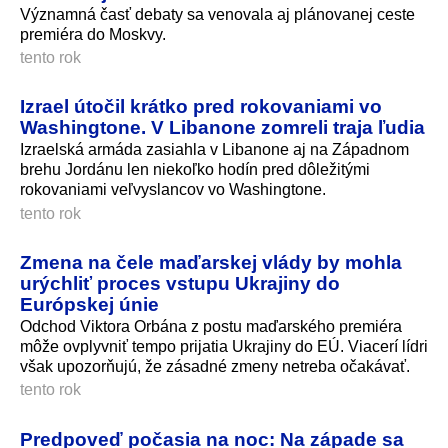
Významná časť debaty sa venovala aj plánovanej ceste
premiéra do Moskvy.
tento rok
Izrael útočil krátko pred rokovaniami vo
Washingtone. V Libanone zomreli traja ľudia
Izraelská armáda zasiahla v Libanone aj na Západnom
brehu Jordánu len niekoľko hodín pred dôležitými
rokovaniami veľvyslancov vo Washingtone.
tento rok
Zmena na čele maďarskej vlády by mohla
urýchliť proces vstupu Ukrajiny do
Európskej únie
Odchod Viktora Orbána z postu maďarského premiéra
môže ovplyvniť tempo prijatia Ukrajiny do EÚ. Viacerí lídri
však upozorňujú, že zásadné zmeny netreba očakávať.
tento rok
Predpoveď počasia na noc: Na západe sa