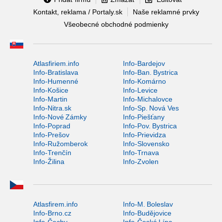
Kontakt, reklama / Portaly.sk
Naše reklamné prvky
Všeobecné obchodné podmienky
Atlasfiriem.info
Info-Bardejov
Info-Bratislava
Info-Ban. Bystrica
Info-Humenné
Info-Komárno
Info-Košice
Info-Levice
Info-Martin
Info-Michalovce
Info-Nitra.sk
Info-Sp. Nová Ves
Info-Nové Zámky
Info-Piešťany
Info-Poprad
Info-Pov. Bystrica
Info-Prešov
Info-Prievidza
Info-Ružomberok
Info-Slovensko
Info-Trenčín
Info-Trnava
Info-Žilina
Info-Zvolen
Atlasfirem.info
Info-M. Boleslav
Info-Brno.cz
Info-Budějovice
Info-Čechy
Info-Česká Lípa