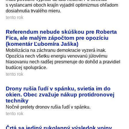
s vyslancami oboch krajín vyjadril optimizmus ohľadom
dosiahnutia trvalého mieru.
tento rok
Referendum nebude skúškou pre Roberta
Fica, ale malým zápočtom pre opozíciu
(komentár Ľubomíra Jaška)
Mobilizácia na záchranu demokracie vyzerá inak.
Opozícia nech všetku energiu venovanú júlovému
hlasovaniu nech radšej presmeruje do dohôd a pravidiel
budúcej spolupráce.
tento rok
Drony rušia ľudí v spánku, svietia im do
okien. Obec zvažuje nákup protidronovej
techniky
Nočné prelety dronov rušia ľudí v spánku.
tento rok
Črtá sa jediný rukolapný výsledok vojny