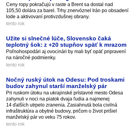
Ceny ropy pokračujú v raste a Brent sa dostal nad
105,50 dolára za barel. Trhy znervóznel Irán po obsadení
lode a aktivovaní protivzdušnej obrany.
tento rok
Užite si slnečné lúče, Slovensko čaká
teplotný šok: z +20 stupňov späť k mrazom
Poľnohospodári aj ovocinári by mali byť opäť pripravení
na náročné podmienky.
tento rok
Nočný ruský útok na Odesu: Pod troskami
budov zahynul starší manželský pár
Pri ruskom útoku na ukrajinské prístavné mesto Odesa
zahynuli v noci na piatok dvaja ľudia a najmenej
14 ďalších utrpelo zranenia. Zasiahnutá bola civilná
infraštruktúra a obytné budovy, pričom o život prišiel
manželský pár vo veku 75 rokov.
tento rok