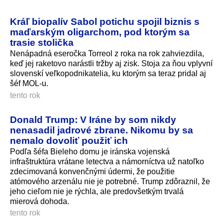
Kráľ biopalív Sabol potichu spojil biznis s
maďarským oligarchom, pod ktorým sa
trasie stolička
Nenápadná eseročka Torreol z roka na rok zahviezdila,
keď jej raketovo narástli tržby aj zisk. Stoja za ňou vplyvní
slovenskí veľkopodnikatelia, ku ktorým sa teraz pridal aj
šéf MOL-u.
tento rok
Donald Trump: V Iráne by som nikdy
nenasadil jadrové zbrane. Nikomu by sa
nemalo dovoliť použiť ich
Podľa šéfa Bieleho domu je iránska vojenská
infraštruktúra vrátane letectva a námorníctva už natoľko
zdecimovaná konvenčnými údermi, že použitie
atómového arzenálu nie je potrebné. Trump zdôraznil, že
jeho cieľom nie je rýchla, ale predovšetkým trvalá
mierová dohoda.
tento rok