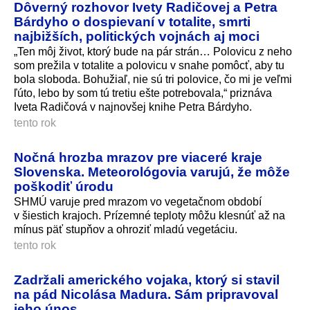
Dôverný rozhovor Ivety Radičovej a Petra
Bárdyho o dospievaní v totalite, smrti
najbižších, politických vojnách aj moci
„Ten môj život, ktorý bude na pár strán… Polovicu z neho
som prežila v totalite a polovicu v snahe pomôcť, aby tu
bola sloboda. Bohužiaľ, nie sú tri polovice, čo mi je veľmi
ľúto, lebo by som tú tretiu ešte potrebovala,“ priznáva
Iveta Radičová v najnovšej knihe Petra Bárdyho.
tento rok
Nočná hrozba mrazov pre viaceré kraje
Slovenska. Meteorológovia varujú, že môže
poškodiť úrodu
SHMÚ varuje pred mrazom vo vegetačnom období
v šiestich krajoch. Prízemné teploty môžu klesnúť až na
mínus päť stupňov a ohroziť mladú vegetáciu.
tento rok
Zadržali amerického vojaka, ktorý si stavil
na pád Nicolása Madura. Sám pripravoval
jeho únos