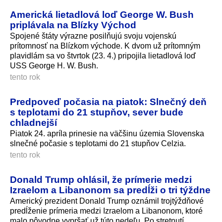
Americká lietadlová loď George W. Bush
priplávala na Blízky Východ
Spojené štáty výrazne posilňujú svoju vojenskú
prítomnosť na Blízkom východe. K dvom už prítomným
plavidlám sa vo štvrtok (23. 4.) pripojila lietadlová loď
USS George H. W. Bush.
tento rok
Predpoveď počasia na piatok: Slnečný deň
s teplotami do 21 stupňov, sever bude
chladnejší
Piatok 24. apríla prinesie na väčšinu územia Slovenska
slnečné počasie s teplotami do 21 stupňov Celzia.
tento rok
Donald Trump ohlásil, že prímerie medzi
Izraelom a Libanonom sa predĺži o tri týždne
Americký prezident Donald Trump oznámil trojtýždňové
predĺženie prímeria medzi Izraelom a Libanonom, ktoré
malo pôvodne vypršať už túto nedeľu. Po stretnutí