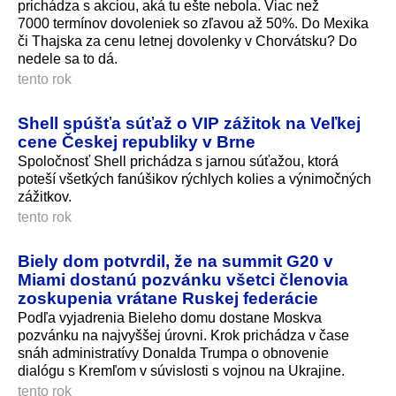
prichádza s akciou, aká tu ešte nebola. Viac než
7000 termínov dovoleniek so zľavou až 50%. Do Mexika
či Thajska za cenu letnej dovolenky v Chorvátsku? Do
nedele sa to dá.
tento rok
Shell spúšťa súťaž o VIP zážitok na Veľkej
cene Českej republiky v Brne
Spoločnosť Shell prichádza s jarnou súťažou, ktorá
poteší všetkých fanúšikov rýchlych kolies a výnimočných
zážitkov.
tento rok
Biely dom potvrdil, že na summit G20 v
Miami dostanú pozvánku všetci členovia
zoskupenia vrátane Ruskej federácie
Podľa vyjadrenia Bieleho domu dostane Moskva
pozvánku na najvyššej úrovni. Krok prichádza v čase
snáh administratívy Donalda Trumpa o obnovenie
dialógu s Kremľom v súvislosti s vojnou na Ukrajine.
tento rok