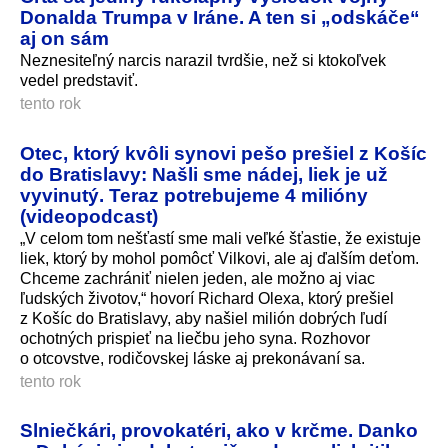
Donalda Trumpa v Iráne. A ten si „odskáče“
aj on sám
Neznesiteľný narcis narazil tvrdšie, než si ktokoľvek
vedel predstaviť.
tento rok
Otec, ktorý kvôli synovi pešo prešiel z Košíc
do Bratislavy: Našli sme nádej, liek je už
vyvinutý. Teraz potrebujeme 4 milióny
(videopodcast)
„V celom tom nešťastí sme mali veľké šťastie, že existuje
liek, ktorý by mohol pomôcť Vilkovi, ale aj ďalším deťom.
Chceme zachrániť nielen jeden, ale možno aj viac
ľudských životov,“ hovorí Richard Olexa, ktorý prešiel
z Košíc do Bratislavy, aby našiel milión dobrých ľudí
ochotných prispieť na liečbu jeho syna. Rozhovor
o otcovstve, rodičovskej láske aj prekonávaní sa.
tento rok
Slniečkári, provokatéri, ako v krčme. Danko