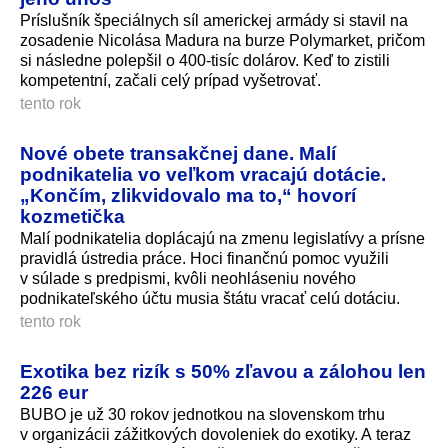
Príslušník špeciálnych síl americkej armády si stavil na
zosadenie Nicolása Madura na burze Polymarket, pričom
si následne polepšil o 400-tisíc dolárov. Keď to zistili
kompetentní, začali celý prípad vyšetrovať.
tento rok
Nové obete transakčnej dane. Malí
podnikatelia vo veľkom vracajú dotácie.
„Končím, zlikvidovalo ma to,“ hovorí
kozmetička
Malí podnikatelia doplácajú na zmenu legislatívy a prísne
pravidlá ústredia práce. Hoci finančnú pomoc využili
v súlade s predpismi, kvôli neohláseniu nového
podnikateľského účtu musia štátu vracať celú dotáciu.
tento rok
Exotika bez rizík s 50% zľavou a zálohou len
226 eur
BUBO je už 30 rokov jednotkou na slovenskom trhu
v organizácii zážitkových dovoleniek do exotiky. A teraz