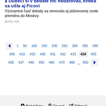
a Dubéci si v debate nič nedarovali, kritika
sa ušla aj Ficovi
Významná časť debaty sa venovala aj plánovanej ceste
premiéra do Moskvy.
tento rok
1
50
100
150
200
250
300
350
390
400
410
420
430
431
432
433
434
435
436
437
440
450
460
470
480
500
…
Pridať firmu
Zmazať
Editovať