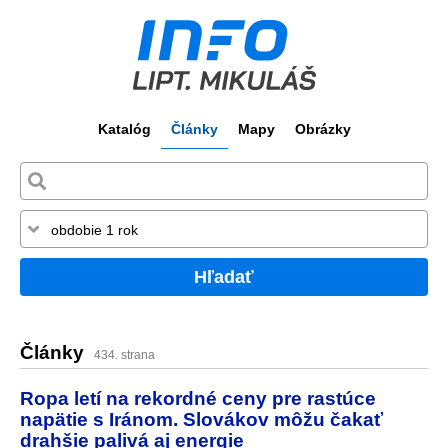
Katalóg
Články
Mapy
Obrázky
Hľadať
Články
434. strana
Ropa letí na rekordné ceny pre rastúce
napätie s Iránom. Slovákov môžu čakať
drahšie palivá aj energie