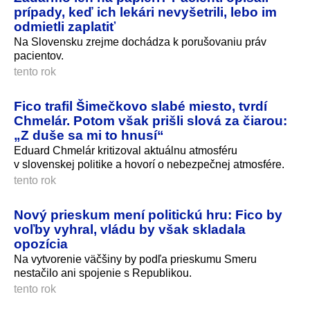
prípady, keď ich lekári nevyšetrili, lebo im
odmietli zaplatiť
Na Slovensku zrejme dochádza k porušovaniu práv
pacientov.
tento rok
Fico trafil Šimečkovo slabé miesto, tvrdí
Chmelár. Potom však prišli slová za čiarou:
„Z duše sa mi to hnusí“
Eduard Chmelár kritizoval aktuálnu atmosféru
v slovenskej politike a hovorí o nebezpečnej atmosfére.
tento rok
Nový prieskum mení politickú hru: Fico by
voľby vyhral, vládu by však skladala
opozícia
Na vytvorenie väčšiny by podľa prieskumu Smeru
nestačilo ani spojenie s Republikou.
tento rok