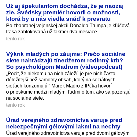
Už aj špekulantom dochádza, že je naozaj
zle. Švédsky premiér hovoril o možnosti,
ktorá by u nás viedla snáď k prevratu
Po zbabranej vojenskej akcii Donalda Trumpa je kľúčová
trasa zablokovaná už takmer dva mesiace.
tento rok
Výkrik mladých po záujme: Prečo sociálne
siete nahrádzajú tínedžerom rodinný krb?
So psychológom Madrom (videopodcast)
„Pocit, že niekomu na nich záleží, je pre nich často
dôležitejší než samotný obsah, ktorý na sociálnych
sieťach konzumujú.“ Marek Madro z IPčka hovorí
o prieskume medzi mladými ľuďmi o tom, ako sa pozerajú
na sociálne siete.
tento rok
Úrad verejného zdravotníctva varuje pred
nebezpečnými gélovými lakmi na nechty
Úrad verejného zdravotníctva varuje pred dvomi gélovými