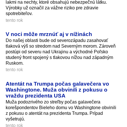
lakmi na nechty, ktoré obsahujú nebezpečnú látku.
Výrobky už označil za vážne riziko pre zdravie
spotrebiteľov.
tento rok
V noci môže mrznúť aj v nížinách
Do našej oblasti bude od severozápadu zasahovať
tlaková výš so stredom nad Severným morom. Zároveň
postúpi od severu nad Ukrajinu a východné Poľsko
studený front spojený s tlakovou nížou nad západným
Ruskom.
tento rok
Atentát na Trumpa počas galavečera vo
Washingtone. Muža obvinili z pokusu o
vraždu prezidenta USA
Muža podozrivého zo streľby počas galavečera
korešpondentov Bieleho domu vo Washingtone obvinili
z pokusu o atentát na prezidenta Trumpa. Prípad
vyšetrujú.
tento rok