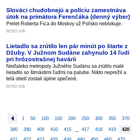
Slováci chudobnejú a políciu zamestnáva
útok na primátora Ferenčáka (denný výber)
Prelet Roberta Fica do Moskvy už Poľsko neblokuje.
tento rok
Lietadlo sa zrútilo len pár minút po štarte z
Džuby. V Južnom Sudáne zahynulo 14 ľudí
pri hrôzostrašnej havárii
Neďaleko metropoly Južného Sudánu sa zrútilo malé
lietadlo so štrnástimi ľuďmi na palube. Nikto neprežil a
telá obetí zostali úplne spečené.
tento rok
1
50
100
150
200
250
300
350
370
380
390
400
410
415
417
418
419
420
…
421
422
423
425
430
440
450
460
470