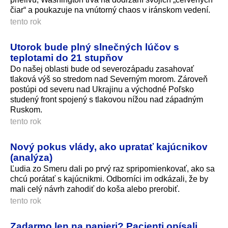
čiar“ a poukazuje na vnútorný chaos v iránskom vedení.
tento rok
Utorok bude plný slnečných lúčov s
teplotami do 21 stupňov
Do našej oblasti bude od severozápadu zasahovať
tlaková výš so stredom nad Severným morom. Zároveň
postúpi od severu nad Ukrajinu a východné Poľsko
studený front spojený s tlakovou nížou nad západným
Ruskom.
tento rok
Nový pokus vlády, ako upratať kajúcnikov
(analýza)
Ľudia zo Smeru dali po prvý raz spripomienkovať, ako sa
chcú porátať s kajúcnikmi. Odborníci im odkázali, že by
mali celý návrh zahodiť do koša alebo prerobiť.
tento rok
Zadarmo len na papieri? Pacienti opísali