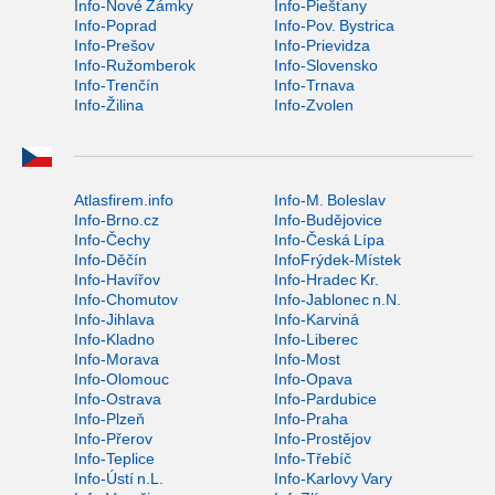
Info-Nové Zámky
Info-Piešťany
Info-Poprad
Info-Pov. Bystrica
Info-Prešov
Info-Prievidza
Info-Ružomberok
Info-Slovensko
Info-Trenčín
Info-Trnava
Info-Žilina
Info-Zvolen
Atlasfirem.info
Info-M. Boleslav
Info-Brno.cz
Info-Budějovice
Info-Čechy
Info-Česká Lípa
Info-Děčín
InfoFrýdek-Místek
Info-Havířov
Info-Hradec Kr.
Info-Chomutov
Info-Jablonec n.N.
Info-Jihlava
Info-Karviná
Info-Kladno
Info-Liberec
Info-Morava
Info-Most
Info-Olomouc
Info-Opava
Info-Ostrava
Info-Pardubice
Info-Plzeň
Info-Praha
Info-Přerov
Info-Prostějov
Info-Teplice
Info-Třebíč
Info-Ústí n.L.
Info-Karlovy Vary