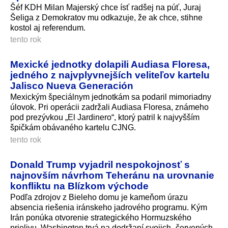
Šéf KDH Milan Majerský chce ísť radšej na púť, Juraj
Šeliga z Demokratov mu odkazuje, že ak chce, stihne
kostol aj referendum.
tento rok
Mexické jednotky dolapili Audiasa Floresa,
jedného z najvplyvnejších veliteľov kartelu
Jalisco Nueva Generación
Mexickým špeciálnym jednotkám sa podaril mimoriadny
úlovok. Pri operácii zadržali Audiasa Floresa, známeho
pod prezývkou „El Jardinero“, ktorý patril k najvyšším
špičkám obávaného kartelu CJNG.
tento rok
Donald Trump vyjadril nespokojnosť s
najnovším návrhom Teheránu na urovnanie
konfliktu na Blízkom východe
Podľa zdrojov z Bieleho domu je kameňom úrazu
absencia riešenia iránskeho jadrového programu. Kým
Irán ponúka otvorenie strategického Hormuzského
prielivu, Washington trvá na dodržaní svojich „červených