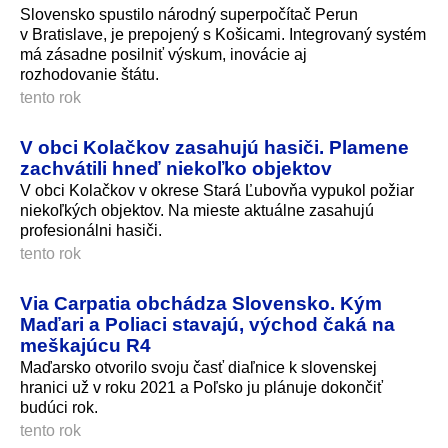
Slovensko spustilo národný superpočítač Perun
v Bratislave, je prepojený s Košicami. Integrovaný systém
má zásadne posilniť výskum, inovácie aj
rozhodovanie štátu.
tento rok
V obci Kolačkov zasahujú hasiči. Plamene
zachvátili hneď niekoľko objektov
V obci Kolačkov v okrese Stará Ľubovňa vypukol požiar
niekoľkých objektov. Na mieste aktuálne zasahujú
profesionálni hasiči.
tento rok
Via Carpatia obchádza Slovensko. Kým
Maďari a Poliaci stavajú, východ čaká na
meškajúcu R4
Maďarsko otvorilo svoju časť diaľnice k slovenskej
hranici už v roku 2021 a Poľsko ju plánuje dokončiť
budúci rok.
tento rok