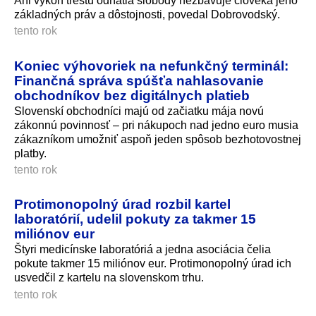
Ani výkon trestu odňatia slobody nezbavuje človeka jeho
základných práv a dôstojnosti, povedal Dobrovodský.
tento rok
Koniec výhovoriek na nefunkčný terminál:
Finančná správa spúšťa nahlasovanie
obchodníkov bez digitálnych platieb
Slovenskí obchodníci majú od začiatku mája novú
zákonnú povinnosť – pri nákupoch nad jedno euro musia
zákazníkom umožniť aspoň jeden spôsob bezhotovostnej
platby.
tento rok
Protimonopolný úrad rozbil kartel
laboratórií, udelil pokuty za takmer 15
miliónov eur
Štyri medicínske laboratóriá a jedna asociácia čelia
pokute takmer 15 miliónov eur. Protimonopolný úrad ich
usvedčil z kartelu na slovenskom trhu.
tento rok