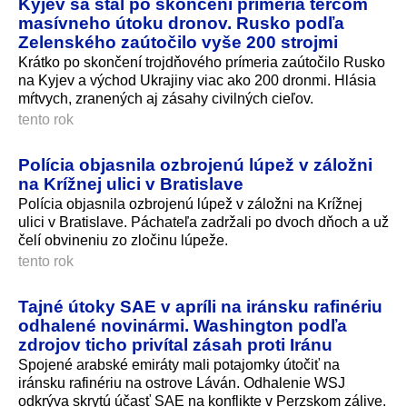
Kyjev sa stal po skončení prímeria terčom
masívneho útoku dronov. Rusko podľa
Zelenského zaútočilo vyše 200 strojmi
Krátko po skončení trojdňového prímeria zaútočilo Rusko
na Kyjev a východ Ukrajiny viac ako 200 dronmi. Hlásia
mŕtvych, zranených aj zásahy civilných cieľov.
tento rok
Polícia objasnila ozbrojenú lúpež v záložni
na Krížnej ulici v Bratislave
Polícia objasnila ozbrojenú lúpež v záložni na Krížnej
ulici v Bratislave. Páchateľa zadržali po dvoch dňoch a už
čelí obvineniu zo zločinu lúpeže.
tento rok
Tajné útoky SAE v apríli na iránsku rafinériu
odhalené novinármi. Washington podľa
zdrojov ticho privítal zásah proti Iránu
Spojené arabské emiráty mali potajomky útočiť na
iránsku rafinériu na ostrove Láván. Odhalenie WSJ
odkrýva skrytú účasť SAE na konflikte v Perzskom zálive.