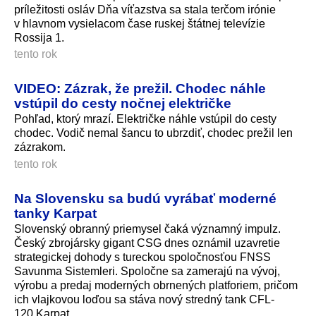
príležitosti osláv Dňa víťazstva sa stala terčom irónie
v hlavnom vysielacom čase ruskej štátnej televízie
Rossija 1.
tento rok
VIDEO: Zázrak, že prežil. Chodec náhle
vstúpil do cesty nočnej električke
Pohľad, ktorý mrazí. Električke náhle vstúpil do cesty
chodec. Vodič nemal šancu to ubrzdiť, chodec prežil len
zázrakom.
tento rok
Na Slovensku sa budú vyrábať moderné
tanky Karpat
Slovenský obranný priemysel čaká významný impulz.
Český zbrojársky gigant CSG dnes oznámil uzavretie
strategickej dohody s tureckou spoločnosťou FNSS
Savunma Sistemleri. Spoločne sa zamerajú na vývoj,
výrobu a predaj moderných obrnených platforiem, pričom
ich vlajkovou loďou sa stáva nový stredný tank CFL-
120 Karpat.