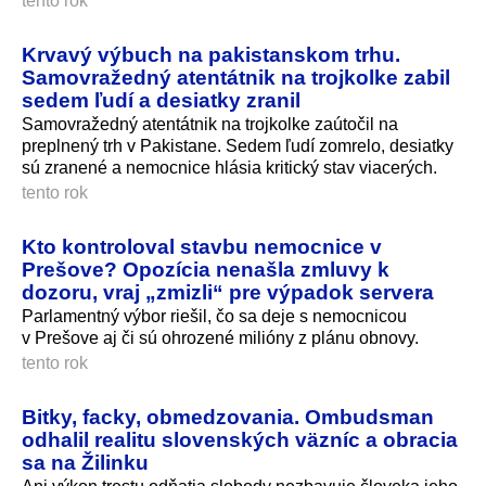
tento rok
Krvavý výbuch na pakistanskom trhu.
Samovražedný atentátnik na trojkolke zabil
sedem ľudí a desiatky zranil
Samovražedný atentátnik na trojkolke zaútočil na
preplnený trh v Pakistane. Sedem ľudí zomrelo, desiatky
sú zranené a nemocnice hlásia kritický stav viacerých.
tento rok
Kto kontroloval stavbu nemocnice v
Prešove? Opozícia nenašla zmluvy k
dozoru, vraj „zmizli“ pre výpadok servera
Parlamentný výbor riešil, čo sa deje s nemocnicou
v Prešove aj či sú ohrozené milióny z plánu obnovy.
tento rok
Bitky, facky, obmedzovania. Ombudsman
odhalil realitu slovenských väzníc a obracia
sa na Žilinku