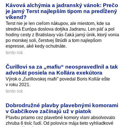
Kávová alchýmia a jadranský vánok: Prečo
je jarný Terst najlepším tipom na predĺžený
víkend?
Terst nie je len cieľom nákupov, ale miestom, kde sa
stredná Európa doslova dotýka Jadranu. Len päť a pol
hodiny cesty z Bratislavy vás čaká jarný únik, ktorý vonia
po morskej soli, čerstvej štrúdli a tom najlepšom
espresse, aké kedy ochutnáte.
tento rok
Čurillovi sa za „mafiu“ neospravedlnil a tak
advokát posiela na Kollára exekútora
Výrok o „čurillovskej mafii” povedal Boris Kollár ešte
v roku 2021.
tento rok
Dobrodružné plavby plavebnými komorami
v Gabčíkove začínajú už v piatok
Plavbu priamo cez plavebné komory vlani absolvovalo
zhruba 6 tisíc ľudí. Od polovice mája tieto vyhliadkové