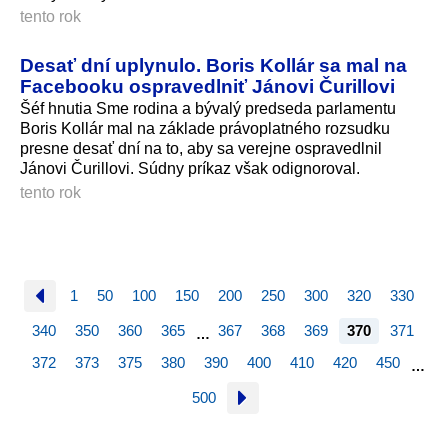
tento rok
Desať dní uplynulo. Boris Kollár sa mal na
Facebooku ospravedlniť Jánovi Čurillovi
Šéf hnutia Sme rodina a bývalý predseda parlamentu
Boris Kollár mal na základe právoplatného rozsudku
presne desať dní na to, aby sa verejne ospravedlnil
Jánovi Čurillovi. Súdny príkaz však odignoroval.
tento rok
1
50
100
150
200
250
300
320
330
340
350
360
365
367
368
369
370
371
…
372
373
375
380
390
400
410
420
450
…
500