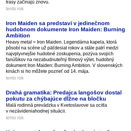
trasy začínajú znovu.
tento rok
Iron Maiden sa predstaví v jedinečnom
hudobnom dokumente Iron Maiden: Burning
Ambition
Heavy metal = Iron Maiden. Legendárna kapela, ktorá
pôsobí na scéne už päťdesiat rokov a stále patrí medzi
najvplyvnejšie hudobné zoskupenia, pozýva svojich
fanúšikov na nezabudnuteľný filmový výlet, hudobný
dokument Iron Maiden: Burning Ambition. V slovenských
kinách si ho môžete pozrieť od 14. mája.
tento rok
Drahá gramatika: Predajca langošov dostal
pokutu za chýbajúce dĺžne na bločku
Malá rodinná prevádzka v Kvetoslavove sa ocitla
v nezávideniahodnej situácii.
tento rok