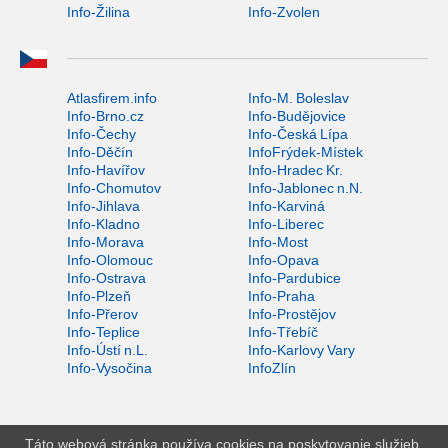
Info-Žilina
Info-Zvolen
Atlasfirem.info
Info-M. Boleslav
Info-Brno.cz
Info-Budějovice
Info-Čechy
Info-Česká Lípa
Info-Děčín
InfoFrýdek-Místek
Info-Havířov
Info-Hradec Kr.
Info-Chomutov
Info-Jablonec n.N.
Info-Jihlava
Info-Karviná
Info-Kladno
Info-Liberec
Info-Morava
Info-Most
Info-Olomouc
Info-Opava
Info-Ostrava
Info-Pardubice
Info-Plzeň
Info-Praha
Info-Přerov
Info-Prostějov
Info-Teplice
Info-Třebíč
Info-Ústí n.L.
Info-Karlovy Vary
Info-Vysočina
InfoZlín
Táto webová stránka používa cookies na poskytovanie služieb,