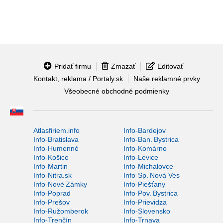
Pridať firmu
Zmazať
Editovať
Kontakt, reklama / Portaly.sk
Naše reklamné prvky
Všeobecné obchodné podmienky
Atlasfiriem.info
Info-Bardejov
Info-Bratislava
Info-Ban. Bystrica
Info-Humenné
Info-Komárno
Info-Košice
Info-Levice
Info-Martin
Info-Michalovce
Info-Nitra.sk
Info-Sp. Nová Ves
Info-Nové Zámky
Info-Piešťany
Info-Poprad
Info-Pov. Bystrica
Info-Prešov
Info-Prievidza
Info-Ružomberok
Info-Slovensko
Info-Trenčín
Info-Trnava