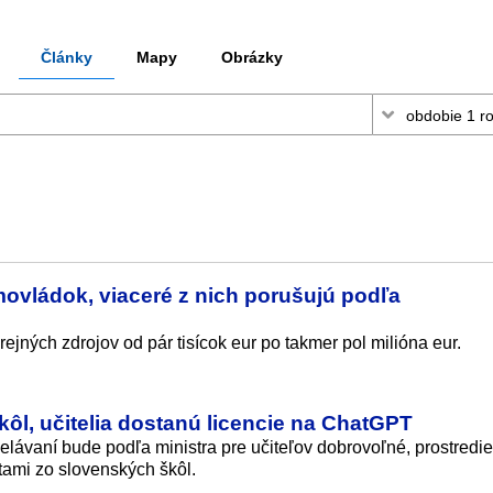
Články
Mapy
Obrázky
imovládok, viaceré z nich porušujú podľa
ejných zdrojov od pár tisícok eur po takmer pol milióna eur.
kôl, učitelia dostanú licencie na ChatGPT
delávaní bude podľa ministra pre učiteľov dobrovoľné, prostredi
tami zo slovenských škôl.