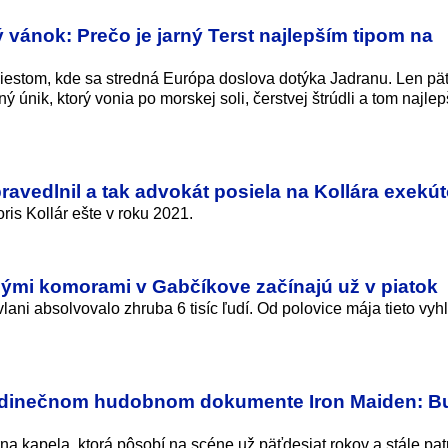
vánok: Prečo je jarný Terst najlepším tipom na
 miestom, kde sa stredná Európa doslova dotýka Jadranu. Len päť
ný únik, ktorý vonia po morskej soli, čerstvej štrúdli a tom najl
ravedlnil a tak advokát posiela na Kollára exekú
oris Kollár ešte v roku 2021.
ými komorami v Gabčíkove začínajú už v piatok
ani absolvovalo zhruba 6 tisíc ľudí. Od polovice mája tieto vyh
 jedinečnom hudobnom dokumente Iron Maiden: B
a kapela, ktorá pôsobí na scéne už päťdesiat rokov a stále pat