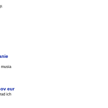
y.
anie
o musia
nov eur
rad ich