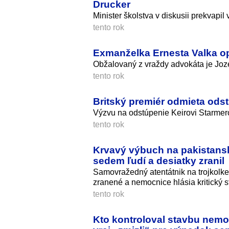
Drucker
Minister školstva v diskusii prekvapi
tento rok
Exmanželka Ernesta Valka opí
Obžalovaný z vraždy advokáta je Jozef
tento rok
Britský premiér odmieta odst
Výzvu na odstúpenie Keirovi Starmero
tento rok
Krvavý výbuch na pakistansk
sedem ľudí a desiatky zranil
Samovražedný atentátnik na trojkolke
zranené a nemocnice hlásia kritický s
tento rok
Kto kontroloval stavbu nemo