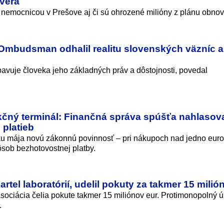
rvera
s nemocnicou v Prešove aj či sú ohrozené milióny z plánu obnov
 Ombudsman odhalil realitu slovenských väzníc a
bavuje človeka jeho základných práv a dôstojnosti, povedal
čný terminál: Finančná správa spúšťa nahlasov
 platieb
ku mája novú zákonnú povinnosť – pri nákupoch nad jedno eur
sob bezhotovostnej platby.
rtel laboratórií, udelil pokuty za takmer 15 milió
asociácia čelia pokute takmer 15 miliónov eur. Protimonopolný ú
.