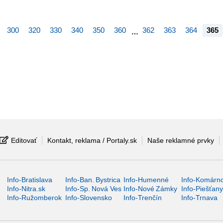
300
320
330
340
350
360
362
363
364
365
…
Editovať
Kontakt, reklama / Portaly.sk
Naše reklamné prvky
Info-Bratislava
Info-Ban. Bystrica
Info-Humenné
Info-Komárn
Info-Nitra.sk
Info-Sp. Nová Ves
Info-Nové Zámky
Info-Piešťan
Info-Ružomberok
Info-Slovensko
Info-Trenčín
Info-Trnava