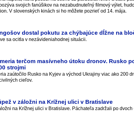
pozýva svojich fanúšikov na nezabudnuteľný filmový výlet, hud
on. V slovenských kinách si ho môžete pozrieť od 14. mája.
angošov dostal pokutu za chýbajúce dĺžne na bl
e sa ocitla v nezávideniahodnej situácii.
rímeria terčom masívneho útoku dronov. Rusko p
00 strojmi
ria zaútočilo Rusko na Kyjev a východ Ukrajiny viac ako 200 d
ivilných cieľov.
pež v záložni na Krížnej ulici v Bratislave
ložni na Krížnej ulici v Bratislave. Páchateľa zadržali po dvoch