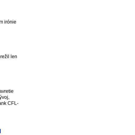
m irónie
režil len
vretie
ývoj,
tank CFL-
l