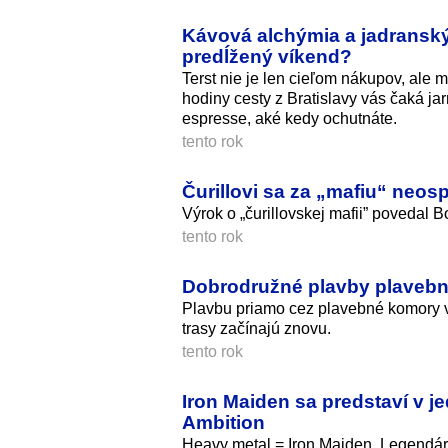
Kávová alchýmia a jadranský 
predĺžený víkend?
Terst nie je len cieľom nákupov, ale
hodiny cesty z Bratislavy vás čaká jar
espresse, aké kedy ochutnáte.
tento rok
Čurillovi sa za „mafiu“ neosp
Výrok o „čurillovskej mafii” povedal B
tento rok
Dobrodružné plavby plavebn
Plavbu priamo cez plavebné komory vl
trasy začínajú znovu.
tento rok
Iron Maiden sa predstaví v
Ambition
Heavy metal = Iron Maiden. Legendárn