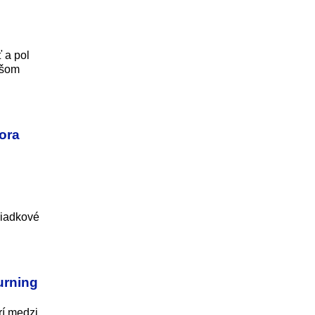
 a pol
epšom
tora
liadkové
urning
rí medzi