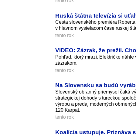
tento rok
Ruská štátna televízia si uť
Cesta slovenského premiéra Roberta Fi
v hlavnom vysielacom čase ruskej štát
tento rok
VIDEO: Zázrak, že prežil. Ch
Pohľad, ktorý mrazí. Električke náhle
zázrakom.
tento rok
Na Slovensku sa budú vyráb
Slovenský obranný priemysel čaká vý
strategickej dohody s tureckou spol
výrobu a predaj moderných obrnených 
120 Karpat.
tento rok
Koalícia ustupuje. Priznáva