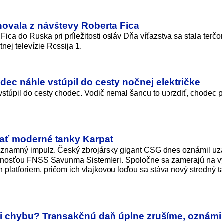
ahovala z návštevy Roberta Fica
ca do Ruska pri príležitosti osláv Dňa víťazstva sa stala terčo
nej televízie Rossija 1.
odec náhle vstúpil do cesty nočnej električke
 vstúpil do cesty chodec. Vodič nemal šancu to ubrzdiť, chodec p
ať moderné tanky Karpat
znamný impulz. Český zbrojársky gigant CSG dnes oznámil uza
očnosťou FNSS Savunma Sistemleri. Spoločne sa zamerajú na v
platforiem, pričom ich vlajkovou loďou sa stáva nový stredný 
 si chybu? Transakčnú daň úplne zrušíme, oznámi