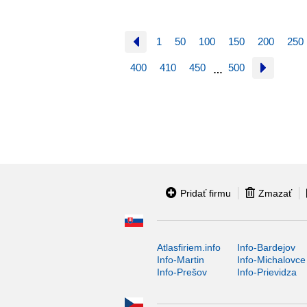
1
50
100
150
200
250
400
410
450
500
…
Pridať firmu
Zmazať
Atlasfiriem.info
Info-Bardejov
Info-Martin
Info-Michalovce
Info-Prešov
Info-Prievidza