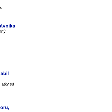
e.
rávnika
nný.
abil
iatky sú
oru,