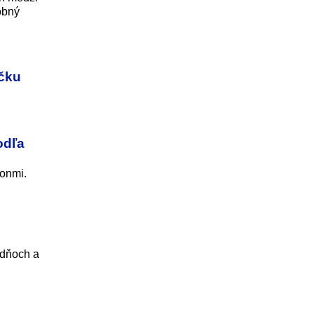
obný
očku
odľa
ronmi.
 dňoch a