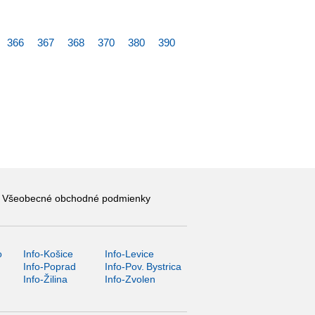
366
367
368
370
380
390
Všeobecné obchodné podmienky
o
Info-Košice
Info-Levice
y
Info-Poprad
Info-Pov. Bystrica
Info-Žilina
Info-Zvolen