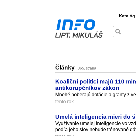
Katalóg
Články
365. strana
Koaliční politici majú 110 m
antikorupčníkov zákon
Mnohé poberajú dotácie a granty z ver
tento rok
Umelá inteligencia mieri do š
Využívanie umelej inteligencie vo vz
podľa jeho slov nebude trénované dá