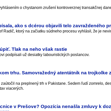
l vyhlásením o chystanom zrušení kontroverznej transakčnej dan
sala, ako s dcérou objavili telo zavraždeného p
 Radič, ktorý na začiatku súdneho procesu vyhlásil, že je nevi
úpiť. Tlak na neho však rastie
vi podpísali už desiatky labouristických poslancov.
om trhu. Samovražedný atentátnik na trojkolke z
 zaútočil na preplnený trh v Pakistane. Sedem ľudí zomrelo, des
tav viacerých.
cnice v Prešove? Opozícia nenašla zmluvy k doz