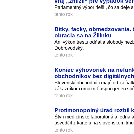
vraj „zmizli“ pre výpadok se
Parlamentný výbor riešil, čo sa deje 
tento rok
Bitky, facky, obmedzovania.
obracia sa na Žilinku
Ani výkon trestu odňatia slobody nez
Dobrovodský.
tento rok
Koniec výhovoriek na nefunk
obchodníkov bez digitálnych
Slovenskí obchodníci majú od začiat
zákazníkom umožniť aspoň jeden spô
tento rok
Protimonopolný úrad rozbil ka
Štyri medicínske laboratóriá a jedna 
usvedčil z kartelu na slovenskom trhu
tento rok