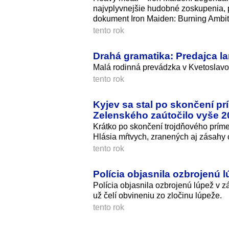
najvplyvnejšie hudobné zoskupenia, 
dokument Iron Maiden: Burning Ambiti
tento rok
Drahá gramatika: Predajca l
Malá rodinná prevádzka v Kvetoslavov
tento rok
Kyjev sa stal po skončení p
Zelenského zaútočilo vyše 2
Krátko po skončení trojdňového príme
Hlásia mŕtvych, zranených aj zásahy c
tento rok
Polícia objasnila ozbrojenú lú
Polícia objasnila ozbrojenú lúpež v zá
už čelí obvineniu zo zločinu lúpeže.
tento rok