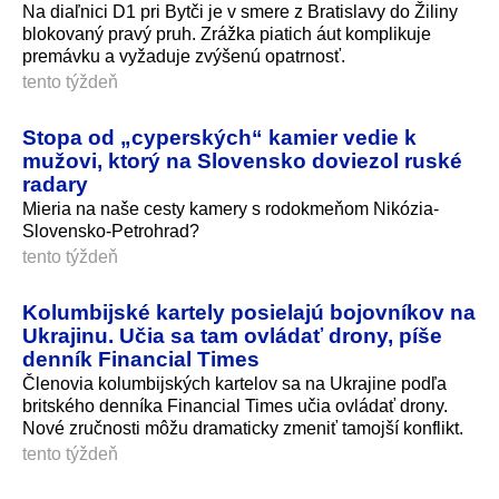
Na diaľnici D1 pri Bytči je v smere z Bratislavy do Žiliny
blokovaný pravý pruh. Zrážka piatich áut komplikuje
premávku a vyžaduje zvýšenú opatrnosť.
tento týždeň
Stopa od „cyperských“ kamier vedie k
mužovi, ktorý na Slovensko doviezol ruské
radary
Mieria na naše cesty kamery s rodokmeňom Nikózia-
Slovensko-Petrohrad?
tento týždeň
Kolumbijské kartely posielajú bojovníkov na
Ukrajinu. Učia sa tam ovládať drony, píše
denník Financial Times
Členovia kolumbijských kartelov sa na Ukrajine podľa
britského denníka Financial Times učia ovládať drony.
Nové zručnosti môžu dramaticky zmeniť tamojší konflikt.
tento týždeň