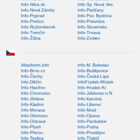
Info-Nitra.sk
Info-Sp. Nová Ves
Info-Nové Zámky
Info-Piešťany
Info-Poprad
Info-Pov. Bystrica
Info-Prešov
Info-Prievidza
Info-Ružomberok
Info-Slovensko
Info-Trenčín
Info-Trnava
Info-Žilina
Info-Zvolen
Atlasfirem.info
Info-M. Boleslav
Info-Brno.cz
Info-Budějovice
Info-Čechy
Info-Česká Lípa
Info-Děčín
InfoFrýdek-Místek
Info-Havířov
Info-Hradec Kr.
Info-Chomutov
Info-Jablonec n.N.
Info-Jihlava
Info-Karviná
Info-Kladno
Info-Liberec
Info-Morava
Info-Most
Info-Olomouc
Info-Opava
Info-Ostrava
Info-Pardubice
Info-Plzeň
Info-Praha
Info-Přerov
Info-Prostějov
Info-Teplice
Info-Třebíč