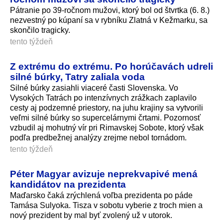
Pátranie po 39-ročnom mužovi, ktorý bol od štvrtka (6. 8.)
nezvestný po kúpaní sa v rybníku Zlatná v Kežmarku, sa
skončilo tragicky.
tento týždeň
Z extrému do extrému. Po horúčavách udreli
silné búrky, Tatry zaliala voda
Silné búrky zasiahli viaceré časti Slovenska. Vo
Vysokých Tatrách po intenzívnych zrážkach zaplavilo
cesty aj podzemné priestory, na juhu krajiny sa vytvorili
veľmi silné búrky so supercelárnymi črtami. Pozornosť
vzbudil aj mohutný vír pri Rimavskej Sobote, ktorý však
podľa predbežnej analýzy zrejme nebol tornádom.
tento týždeň
Péter Magyar avizuje neprekvapivé mená
kandidátov na prezidenta
Maďarsko čaká zrýchlená voľba prezidenta po páde
Tamása Sulyoka. Tisza v sobotu vyberie z troch mien a
nový prezident by mal byť zvolený už v utorok.