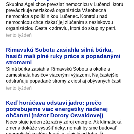
Skupina Agel chce prevziať nemocnicu v Lučenci, ktorú
prevádzkuje nezisková organizácia Všeobecná
nemocnica s poliklinikou Lučenec. Kontrolu nad
nemocnicou chce získať jej zlúčením s neziskovou
organizáciou Cesta k zdraviu, ktorá do skupiny patrí.
tento týždeň
Rimavskú Sobotu zasiahla silná búrka,
hasiči mali plné ruky práce s popadanými
stromami
Silná búrka zasiahla Rimavskú Sobotu a okolie a
zamestnala hasičov viacerými výjazdmi. Najčastejšie
odstraňujú popadané stromy z ciest aj obývaných častí.
tento týždeň
Keď horúčava odstaví jadro: prečo
potrebujeme viac energetiky riadenej
občanmi (názor Doroty Osvaldovej)
Neexistuje jeden zázračný zdroj energie. Ak klimatická
zmena dokáže vysušiť rieky, nemali by sme budovať
energetický systém, ktorý je závislý od toho, či