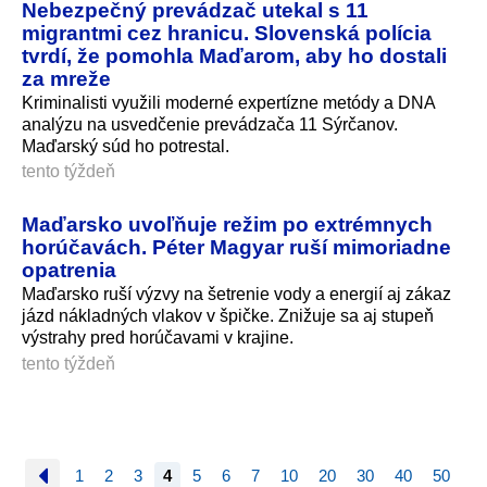
Nebezpečný prevádzač utekal s 11
migrantmi cez hranicu. Slovenská polícia
tvrdí, že pomohla Maďarom, aby ho dostali
za mreže
Kriminalisti využili moderné expertízne metódy a DNA
analýzu na usvedčenie prevádzača 11 Sýrčanov.
Maďarský súd ho potrestal.
tento týždeň
Maďarsko uvoľňuje režim po extrémnych
horúčavách. Péter Magyar ruší mimoriadne
opatrenia
Maďarsko ruší výzvy na šetrenie vody a energií aj zákaz
jázd nákladných vlakov v špičke. Znižuje sa aj stupeň
výstrahy pred horúčavami v krajine.
tento týždeň
1
2
3
4
5
6
7
10
20
30
40
50