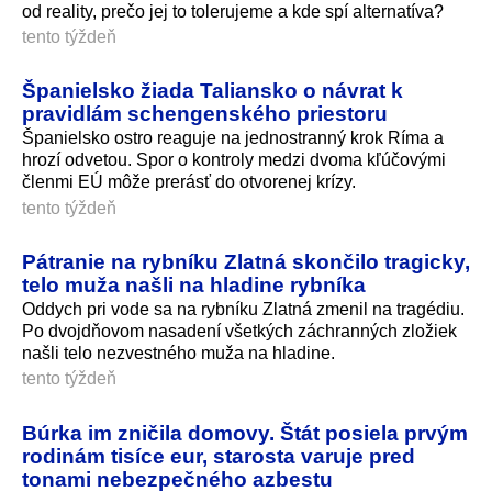
od reality, prečo jej to tolerujeme a kde spí alternatíva?
tento týždeň
Španielsko žiada Taliansko o návrat k
pravidlám schengenského priestoru
Španielsko ostro reaguje na jednostranný krok Ríma a
hrozí odvetou. Spor o kontroly medzi dvoma kľúčovými
členmi EÚ môže prerásť do otvorenej krízy.
tento týždeň
Pátranie na rybníku Zlatná skončilo tragicky,
telo muža našli na hladine rybníka
Oddych pri vode sa na rybníku Zlatná zmenil na tragédiu.
Po dvojdňovom nasadení všetkých záchranných zložiek
našli telo nezvestného muža na hladine.
tento týždeň
Búrka im zničila domovy. Štát posiela prvým
rodinám tisíce eur, starosta varuje pred
tonami nebezpečného azbestu