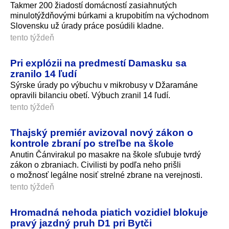
Takmer 200 žiadostí domácností zasiahnutých
minulotýždňovými búrkami a krupobitím na východnom
Slovensku už úrady práce posúdili kladne.
tento týždeň
Pri explózii na predmestí Damasku sa
zranilo 14 ľudí
Sýrske úrady po výbuchu v mikrobusy v Džaramáne
opravili bilanciu obetí. Výbuch zranil 14 ľudí.
tento týždeň
Thajský premiér avizoval nový zákon o
kontrole zbraní po streľbe na škole
Anutin Čánvirakul po masakre na škole sľubuje tvrdý
zákon o zbraniach. Civilisti by podľa neho prišli
o možnosť legálne nosiť strelné zbrane na verejnosti.
tento týždeň
Hromadná nehoda piatich vozidiel blokuje
pravý jazdný pruh D1 pri Bytči