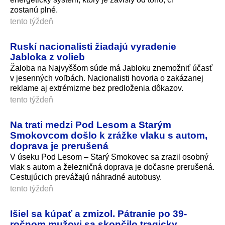
zostanú plné.
tento týždeň
Ruskí nacionalisti žiadajú vyradenie
Jabloka z volieb
Žaloba na Najvyššom súde má Jabloku znemožniť účasť
v jesenných voľbách. Nacionalisti hovoria o zakázanej
reklame aj extrémizme bez predloženia dôkazov.
tento týždeň
Na trati medzi Pod Lesom a Starým
Smokovcom došlo k zrážke vlaku s autom,
doprava je prerušená
V úseku Pod Lesom – Starý Smokovec sa zrazil osobný
vlak s autom a železničná doprava je dočasne prerušená.
Cestujúcich prevážajú náhradné autobusy.
tento týždeň
Išiel sa kúpať a zmizol. Pátranie po 39-
ročnom mužovi sa skončilo tragicky