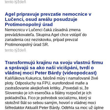
tento týždeň
Agel pripravuje prevzatie nemocnice v
Lučenci, osud areálu posudzuje
Protimonopolný úrad
Nemocnicu v Lučenci čaká zásadná zmena
prevádzkovateľa. Skupina Agel chce vstúpiť do
zariadenia cez neziskovku, prípad prevzal
Protimonopolný úrad SR.
tento týždeň
Transformujú krajinu na svoju vlastnú firmu
a správajú sa ako naši vicišpáni, tvrdí o
vládnej moci Peter Bárdy (videopodcast)
Kaliňákova Kukurica, falošné múry i namaľované živé
ploty. Odposluchy na FPU, eurofondové mafie a
zastrašovanie akejkoľvek kritiky. „Povedali si, že
Slovensko je ich eseročka a štátny rozpočet je ich
pokladnička. Fico je pohrobok socializmu, ktorý si
stotožnil štát so sebou samým, hovorí o vládnej moci
šéfredaktor Aktualít Peter Bárdy. Odtrhla sa moc už úplne