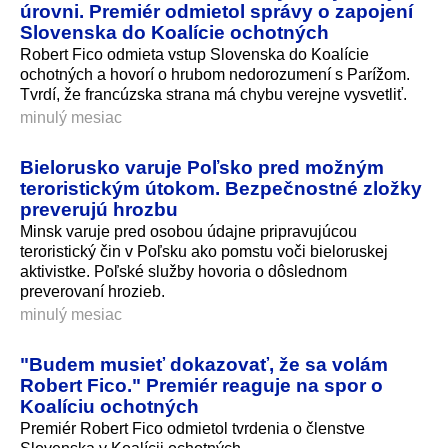
úrovni. Premiér odmietol správy o zapojení
Slovenska do Koalície ochotných
Robert Fico odmieta vstup Slovenska do Koalície
ochotných a hovorí o hrubom nedorozumení s Parížom.
Tvrdí, že francúzska strana má chybu verejne vysvetliť.
minulý mesiac
Bielorusko varuje Poľsko pred možným
teroristickým útokom. Bezpečnostné zložky
preverujú hrozbu
Minsk varuje pred osobou údajne pripravujúcou
teroristický čin v Poľsku ako pomstu voči bieloruskej
aktivistke. Poľské služby hovoria o dôslednom
preverovaní hrozieb.
minulý mesiac
"Budem musieť dokazovať, že sa volám
Robert Fico." Premiér reaguje na spor o
Koalíciu ochotných
Premiér Robert Fico odmietol tvrdenia o členstve