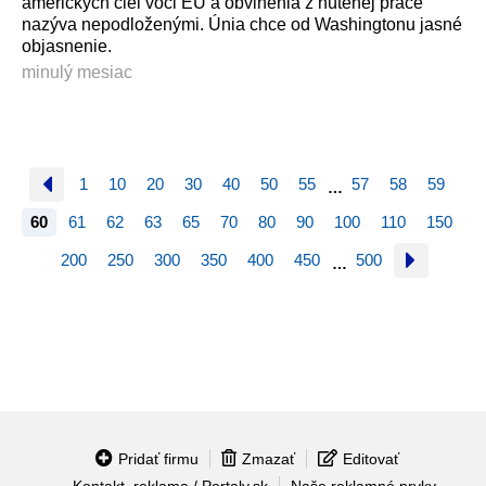
amerických ciel voči EÚ a obvinenia z nútenej práce
nazýva nepodloženými. Únia chce od Washingtonu jasné
objasnenie.
minulý mesiac
1
10
20
30
40
50
55
57
58
59
…
60
61
62
63
65
70
80
90
100
110
150
200
250
300
350
400
450
500
…
Pridať firmu
Zmazať
Editovať
Kontakt, reklama / Portaly.sk
Naše reklamné prvky