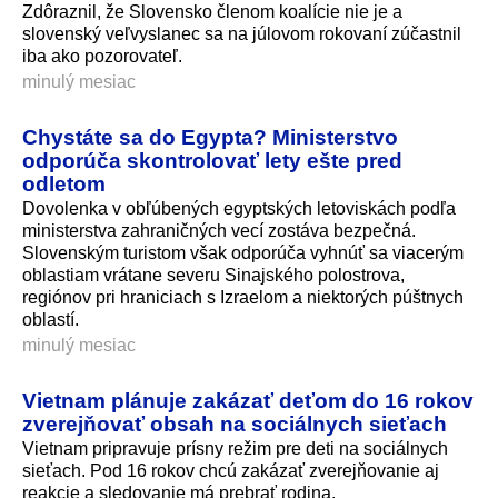
Zdôraznil, že Slovensko členom koalície nie je a
slovenský veľvyslanec sa na júlovom rokovaní zúčastnil
iba ako pozorovateľ.
minulý mesiac
Chystáte sa do Egypta? Ministerstvo
odporúča skontrolovať lety ešte pred
odletom
Dovolenka v obľúbených egyptských letoviskách podľa
ministerstva zahraničných vecí zostáva bezpečná.
Slovenským turistom však odporúča vyhnúť sa viacerým
oblastiam vrátane severu Sinajského polostrova,
regiónov pri hraniciach s Izraelom a niektorých púštnych
oblastí.
minulý mesiac
Vietnam plánuje zakázať deťom do 16 rokov
zverejňovať obsah na sociálnych sieťach
Vietnam pripravuje prísny režim pre deti na sociálnych
sieťach. Pod 16 rokov chcú zakázať zverejňovanie aj
reakcie a sledovanie má prebrať rodina.