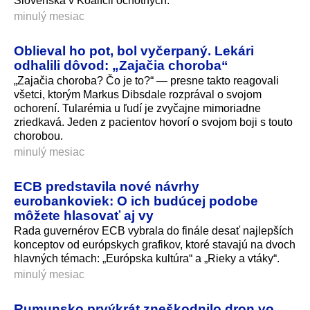
Slovenska v Koalícii ochotných.
minulý mesiac
Oblieval ho pot, bol vyčerpaný. Lekári
odhalili dôvod: „Zajačia choroba“
„Zajačia choroba? Čo je to?“ — presne takto reagovali
všetci, ktorým Markus Dibsdale rozprával o svojom
ochorení. Tularémia u ľudí je zvyčajne mimoriadne
zriedkavá. Jeden z pacientov hovorí o svojom boji s touto
chorobou.
minulý mesiac
ECB predstavila nové návrhy
eurobankoviek: O ich budúcej podobe
môžete hlasovať aj vy
Rada guvernérov ECB vybrala do finále desať najlepších
konceptov od európskych grafikov, ktoré stavajú na dvoch
hlavných témach: „Európska kultúra“ a „Rieky a vtáky“.
minulý mesiac
Rumunsko prvýkrát zneškodnilo dron vo