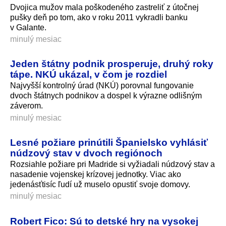
Dvojica mužov mala poškodeného zastreliť z útočnej
pušky deň po tom, ako v roku 2011 vykradli banku
v Galante.
minulý mesiac
Jeden štátny podnik prosperuje, druhý roky
tápe. NKÚ ukázal, v čom je rozdiel
Najvyšší kontrolný úrad (NKÚ) porovnal fungovanie
dvoch štátnych podnikov a dospel k výrazne odlišným
záverom.
minulý mesiac
Lesné požiare prinútili Španielsko vyhlásiť
núdzový stav v dvoch regiónoch
Rozsiahle požiare pri Madride si vyžiadali núdzový stav a
nasadenie vojenskej krízovej jednotky. Viac ako
jedenásťtisíc ľudí už muselo opustiť svoje domovy.
minulý mesiac
Robert Fico: Sú to detské hry na vysokej