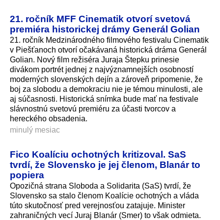
21. ročník MFF Cinematik otvorí svetová
premiéra historickej drámy Generál Golian
21. ročník Medzinárodného filmového festivalu Cinematik
v Piešťanoch otvorí očakávaná historická dráma Generál
Golian. Nový film režiséra Juraja Štepku prinesie
divákom portrét jednej z najvýznamnejších osobností
moderných slovenských dejín a zároveň pripomenie, že
boj za slobodu a demokraciu nie je témou minulosti, ale
aj súčasnosti. Historická snímka bude mať na festivale
slávnostnú svetovú premiéru za účasti tvorcov a
hereckého obsadenia.
minulý mesiac
Fico Koalíciu ochotných kritizoval. SaS
tvrdí, že Slovensko je jej členom, Blanár to
popiera
Opozičná strana Sloboda a Solidarita (SaS) tvrdí, že
Slovensko sa stalo členom Koalície ochotných a vláda
túto skutočnosť pred verejnosťou zatajuje. Minister
zahraničných vecí Juraj Blanár (Smer) to však odmieta.