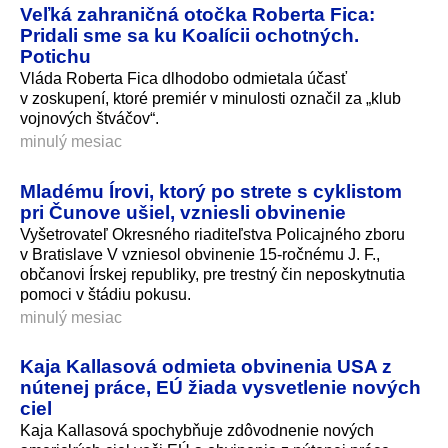
Veľká zahraničná otočka Roberta Fica:
Pridali sme sa ku Koalícii ochotných.
Potichu
Vláda Roberta Fica dlhodobo odmietala účasť
v zoskupení, ktoré premiér v minulosti označil za „klub
vojnových štváčov“.
minulý mesiac
Mladému Írovi, ktorý po strete s cyklistom
pri Čunove ušiel, vzniesli obvinenie
Vyšetrovateľ Okresného riaditeľstva Policajného zboru
v Bratislave V vzniesol obvinenie 15-ročnému J. F.,
občanovi Írskej republiky, pre trestný čin neposkytnutia
pomoci v štádiu pokusu.
minulý mesiac
Kaja Kallasová odmieta obvinenia USA z
nútenej práce, EÚ žiada vysvetlenie nových
ciel
Kaja Kallasová spochybňuje zdôvodnenie nových