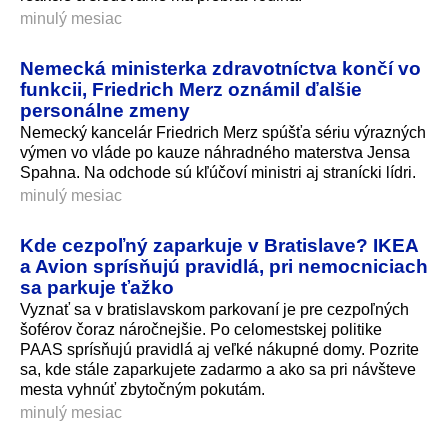
minulý mesiac
Nemecká ministerka zdravotníctva končí vo
funkcii, Friedrich Merz oznámil ďalšie
personálne zmeny
Nemecký kancelár Friedrich Merz spúšťa sériu výrazných
výmen vo vláde po kauze náhradného materstva Jensa
Spahna. Na odchode sú kľúčoví ministri aj stranícki lídri.
minulý mesiac
Kde cezpoľný zaparkuje v Bratislave? IKEA
a Avion sprísňujú pravidlá, pri nemocniciach
sa parkuje ťažko
Vyznať sa v bratislavskom parkovaní je pre cezpoľných
šoférov čoraz náročnejšie. Po celomestskej politike
PAAS sprísňujú pravidlá aj veľké nákupné domy. Pozrite
sa, kde stále zaparkujete zadarmo a ako sa pri návšteve
mesta vyhnúť zbytočným pokutám.
minulý mesiac