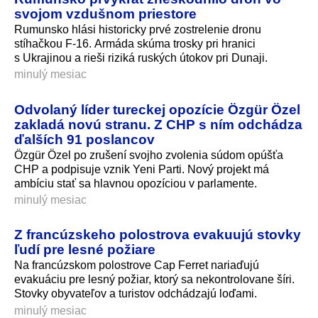
svojom vzdušnom priestore
Rumunsko hlási historicky prvé zostrelenie dronu
stíhačkou F-16. Armáda skúma trosky pri hranici
s Ukrajinou a rieši riziká ruských útokov pri Dunaji.
minulý mesiac
Odvolaný líder tureckej opozície Özgür Özel
zakladá novú stranu. Z CHP s ním odchádza
ďalších 91 poslancov
Özgür Özel po zrušení svojho zvolenia súdom opúšťa
CHP a podpisuje vznik Yeni Parti. Nový projekt má
ambíciu stať sa hlavnou opozíciou v parlamente.
minulý mesiac
Z francúzskeho polostrova evakuujú stovky
ľudí pre lesné požiare
Na francúzskom polostrove Cap Ferret nariaďujú
evakuáciu pre lesný požiar, ktorý sa nekontrolovane šíri.
Stovky obyvateľov a turistov odchádzajú loďami.
minulý mesiac