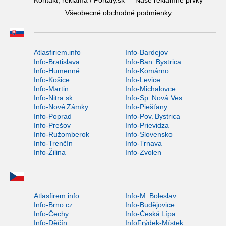
Všeobecné obchodné podmienky
Atlasfiriem.info
Info-Bardejov
Info-Bratislava
Info-Ban. Bystrica
Info-Humenné
Info-Komárno
Info-Košice
Info-Levice
Info-Martin
Info-Michalovce
Info-Nitra.sk
Info-Sp. Nová Ves
Info-Nové Zámky
Info-Piešťany
Info-Poprad
Info-Pov. Bystrica
Info-Prešov
Info-Prievidza
Info-Ružomberok
Info-Slovensko
Info-Trenčín
Info-Trnava
Info-Žilina
Info-Zvolen
Atlasfirem.info
Info-M. Boleslav
Info-Brno.cz
Info-Budějovice
Info-Čechy
Info-Česká Lípa
Info-Děčín
InfoFrýdek-Místek