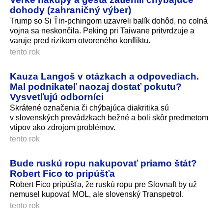
dohody (zahraničný výber)
Trump so Si Ťin-pchingom uzavreli balík dohôd, no colná
vojna sa neskončila. Peking pri Taiwane pritvrdzuje a
varuje pred rizikom otvoreného konfliktu.
tento rok
Kauza Langoš v otázkach a odpovediach.
Mal podnikateľ naozaj dostať pokutu?
Vysvetľujú odborníci
Skrátené označenia či chýbajúca diakritika sú
v slovenských prevádzkach bežné a boli skôr predmetom
vtipov ako zdrojom problémov.
tento rok
Bude ruskú ropu nakupovať priamo štát?
Robert Fico to pripúšťa
Robert Fico pripúšťa, že ruskú ropu pre Slovnaft by už
nemusel kupovať MOL, ale slovenský Transpetrol.
tento rok