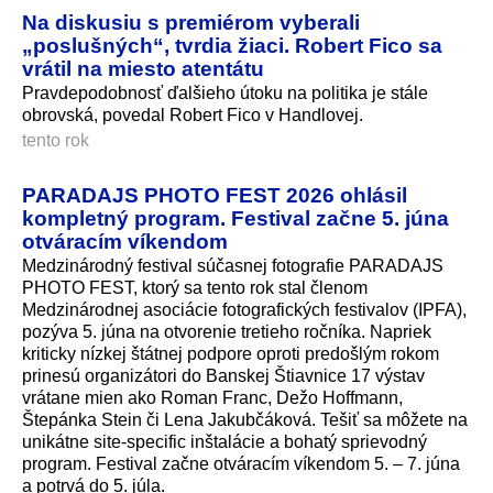
Na diskusiu s premiérom vyberali
„poslušných“, tvrdia žiaci. Robert Fico sa
vrátil na miesto atentátu
Pravdepodobnosť ďalšieho útoku na politika je stále
obrovská, povedal Robert Fico v Handlovej.
tento rok
PARADAJS PHOTO FEST 2026 ohlásil
kompletný program. Festival začne 5. júna
otváracím víkendom
Medzinárodný festival súčasnej fotografie PARADAJS
PHOTO FEST, ktorý sa tento rok stal členom
Medzinárodnej asociácie fotografických festivalov (IPFA),
pozýva 5. júna na otvorenie tretieho ročníka. Napriek
kriticky nízkej štátnej podpore oproti predošlým rokom
prinesú organizátori do Banskej Štiavnice 17 výstav
vrátane mien ako Roman Franc, Dežo Hoffmann,
Štepánka Stein či Lena Jakubčáková. Tešiť sa môžete na
unikátne site-specific inštalácie a bohatý sprievodný
program. Festival začne otváracím víkendom 5. – 7. júna
a potrvá do 5. júla.