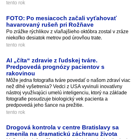
tento rok
FOTO: Po mesiacoch začali vyťahovať
havarovaný rušeň pri Rožňave
Po zrážke rýchlikov z vlaňajšieho októbra zostal v zráze
niekoľko desiatok metrov pod úrovňou trate.
tento rok
AI „číta“ zdravie z ľudskej tváre.
Predpovedá prognózy pacientov s
rakovinou
Môže jedna fotografia tváre povedať o našom zdraví viac
než dlhé vyšetrenia? Vedci z USA vyvinuli inovatívny
nástroj využívajúci umelú inteligenciu, ktorý na základe
fotografie posudzuje biologický vek pacienta a
predpovedá jeho šance na prežitie.
tento rok
Drogová kontrola v centre Bratislavy sa
zmenila na dramatickú záchranu života