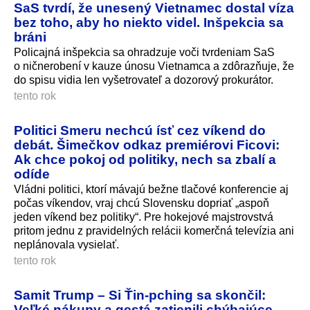
SaS tvrdí, že unesený Vietnamec dostal víza
bez toho, aby ho niekto videl. Inšpekcia sa
bráni
Policajná inšpekcia sa ohradzuje voči tvrdeniam SaS
o ničnerobení v kauze únosu Vietnamca a zdôrazňuje, že
do spisu vidia len vyšetrovateľ a dozorový prokurátor.
tento rok
Politici Smeru nechcú ísť cez víkend do
debát. Šimečkov odkaz premiérovi Ficovi:
Ak chce pokoj od politiky, nech sa zbalí a
odíde
Vládni politici, ktorí mávajú bežne tlačové konferencie aj
počas víkendov, vraj chcú Slovensku dopriať „aspoň
jeden víkend bez politiky“. Pre hokejové majstrovstvá
pritom jednu z pravidelných relácii komerčná televízia ani
neplánovala vysielať.
tento rok
Samit Trump – Si Ťin-pching sa skončil:
Veľké nákupy a gestá zatienili chýbajúce