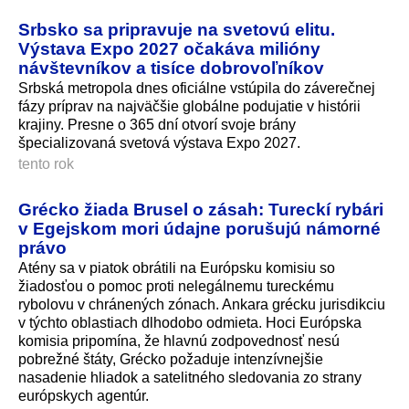
Srbsko sa pripravuje na svetovú elitu.
Výstava Expo 2027 očakáva milióny
návštevníkov a tisíce dobrovoľníkov
Srbská metropola dnes oficiálne vstúpila do záverečnej
fázy príprav na najväčšie globálne podujatie v histórii
krajiny. Presne o 365 dní otvorí svoje brány
špecializovaná svetová výstava Expo 2027.
tento rok
Grécko žiada Brusel o zásah: Tureckí rybári
v Egejskom mori údajne porušujú námorné
právo
Atény sa v piatok obrátili na Európsku komisiu so
žiadosťou o pomoc proti nelegálnemu tureckému
rybolovu v chránených zónach. Ankara grécku jurisdikciu
v týchto oblastiach dlhodobo odmieta. Hoci Európska
komisia pripomína, že hlavnú zodpovednosť nesú
pobrežné štáty, Grécko požaduje intenzívnejšie
nasadenie hliadok a satelitného sledovania zo strany
európskych agentúr.