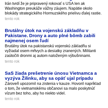
Irán tvrdí že je pripravený rokovať s USA len ak
Washington preukáže vážny záujem. Napätie okolo
blokády strategického Hormuzského prielivu ďalej rastie.
tento rok
Brutálny útok na vojenskú základňu v
Pakistane. Drony a auto plné bômb zabili
najmenej osem ľudí
Brutálny útok na pakistanskú vojenskú základňu si
vyžiadal osem mŕtvych a desiatky zranených. Militanti
zaútočili dronmi aj autom naloženým výbušninami.
tento rok
SaS žiada prešetrenie únosu Vietnamca a
vyzýva Žilinku, aby sa opäť ujal prípadu
Zároveň upozornil na zistenia v kauze. Hovoril napríklad
o tom, že vietnamskému občanovi sa malo poskytnúť
vízum bez toho, aby ho niekto videl.
tento rok