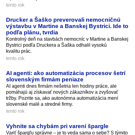
tento rok
Drucker a Šaško preverovali nemocničnú
výstavbu v Martine a Banskej Bystrici. Ide to
podľa plánu, tvrdia
Kontrolný deň na stavbách nemocníc v Martine a Banskej
Bystrici podľa Druckera a Šaška odhalil vysokú
kvalitu prác.
tento rok
AI agenti: ako automatizácia procesov šetrí
slovenským firmám peniaze
AI agenti dnes firmám nešetria len hodiny práce, ale
pomáhajú aj získavať nových zákazníkov a zvyšovať
tržby. Pozrite sa, ako autonómna automatizácia mení
slovenské malé a stredné firmy.
tento rok
Vyhnite sa chybám pri varení špargle
Variť špargľu správne – je to veda sama o sebe? S týmito