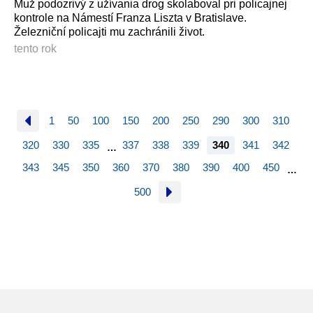
Muž podozrivý z užívania drog skolaboval pri policajnej
kontrole na Námestí Franza Liszta v Bratislave.
Železniční policajti mu zachránili život.
tento rok
1
50
100
150
200
250
290
300
310
320
330
335
337
338
339
340
341
342
…
343
345
350
360
370
380
390
400
450
…
500