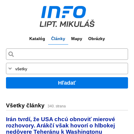
Katalóg
Články
Mapy
Obrázky
Hľadať
Všetky články
340. strana
Irán tvrdí, že USA chcú obnoviť mierové
rozhovory. Arákčí však hovorí o hlbokej
nedôvere Teheránu k Washingtonu