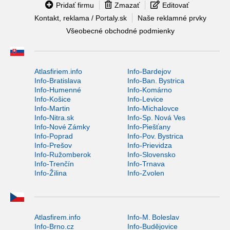
Pridať firmu
Zmazať
Editovať
Kontakt, reklama / Portaly.sk
Naše reklamné prvky
Všeobecné obchodné podmienky
Atlasfiriem.info
Info-Bardejov
Info-Bratislava
Info-Ban. Bystrica
Info-Humenné
Info-Komárno
Info-Košice
Info-Levice
Info-Martin
Info-Michalovce
Info-Nitra.sk
Info-Sp. Nová Ves
Info-Nové Zámky
Info-Piešťany
Info-Poprad
Info-Pov. Bystrica
Info-Prešov
Info-Prievidza
Info-Ružomberok
Info-Slovensko
Info-Trenčín
Info-Trnava
Info-Žilina
Info-Zvolen
Atlasfirem.info
Info-M. Boleslav
Info-Brno.cz
Info-Budějovice