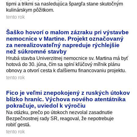
tipmi a trikmi sa nasledujúca špargľa stane skutočným
kulinárskym pôžitkom.
tento rok
Šaško hovorí o malom zázraku pri výstavbe
nemocnice v Martine. Projekt označovaný
za nerealizovateľný napreduje rýchlejšie
než súkromné stavby
Hrubá stavba Univerzitnej nemocnice sv. Martina má byť
hotová do 30. júna, čím sa splní kľúčový míľnik plánu
obnovy a otvorí cesta k ďalšiemu financovaniu projektu.
tento rok
Fico je veľmi znepokojený z ruských útokov
blízko hraníc. Výchova nového atentátnika
pokračuje, uviedol k výročiu
Na otázku, prečo po útokoch nezvolal zasadnutie
Bezpečnostnej rady SR, reagoval, že nepotrebuje
robiť gestá.
tento rok