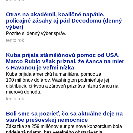
Otras na akadémii, koaličné napätie,
policajné zásahy aj pád Decodomu (denný
výber)
Pozrite si denný výber správ.
tento rok
Kuba prijala stámiliónovú pomoc od USA.
Marco Rubio však priznal, že šanca na mier
s Havanou je veľmi nízka
Kuba prijala americkú humanitárnu pomoc za
100 miliónov dolárov. Washington podmieňuje jej
distribúciu cirkvou a zároveň priznáva níznu šancu na
mierovú dohodu.
tento rok
Boli sme sa pozrieť, čo sa aktuálne deje na
stavbe prešovskej nemocnice
Zákazka za 259 miliónov eur pre nové konzorcium bola
pridelená priamo, bez verejného obstarávania.