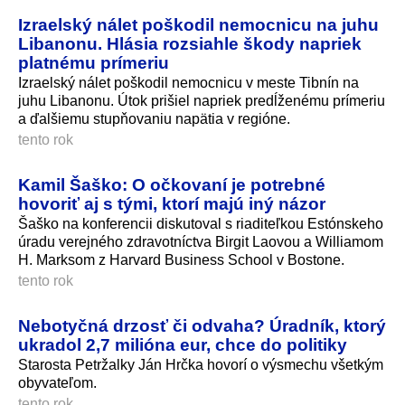
Izraelský nálet poškodil nemocnicu na juhu
Libanonu. Hlásia rozsiahle škody napriek
platnému prímeriu
Izraelský nálet poškodil nemocnicu v meste Tibnín na
juhu Libanonu. Útok prišiel napriek predĺženému prímeriu
a ďalšiemu stupňovaniu napätia v regióne.
tento rok
Kamil Šaško: O očkovaní je potrebné
hovoriť aj s tými, ktorí majú iný názor
Šaško na konferencii diskutoval s riaditeľkou Estónskeho
úradu verejného zdravotníctva Birgit Laovou a Williamom
H. Marksom z Harvard Business School v Bostone.
tento rok
Nebotyčná drzosť či odvaha? Úradník, ktorý
ukradol 2,7 milióna eur, chce do politiky
Starosta Petržalky Ján Hrčka hovorí o výsmechu všetkým
obyvateľom.
tento rok