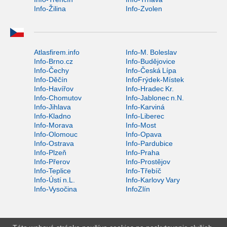
Info-Žilina
Info-Zvolen
Atlasfirem.info
Info-M. Boleslav
Info-Brno.cz
Info-Budějovice
Info-Čechy
Info-Česká Lípa
Info-Děčín
InfoFrýdek-Místek
Info-Havířov
Info-Hradec Kr.
Info-Chomutov
Info-Jablonec n.N.
Info-Jihlava
Info-Karviná
Info-Kladno
Info-Liberec
Info-Morava
Info-Most
Info-Olomouc
Info-Opava
Info-Ostrava
Info-Pardubice
Info-Plzeň
Info-Praha
Info-Přerov
Info-Prostějov
Info-Teplice
Info-Třebíč
Info-Ústí n.L.
Info-Karlovy Vary
Info-Vysočina
InfoZlín