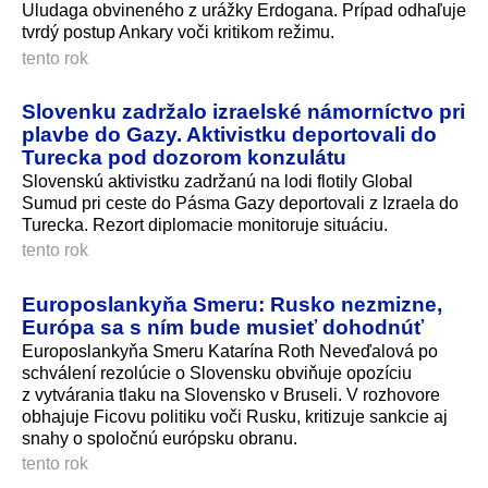
Uludaga obvineného z urážky Erdogana. Prípad odhaľuje
tvrdý postup Ankary voči kritikom režimu.
tento rok
Slovenku zadržalo izraelské námorníctvo pri
plavbe do Gazy. Aktivistku deportovali do
Turecka pod dozorom konzulátu
Slovenskú aktivistku zadržanú na lodi flotily Global
Sumud pri ceste do Pásma Gazy deportovali z Izraela do
Turecka. Rezort diplomacie monitoruje situáciu.
tento rok
Europoslankyňa Smeru: Rusko nezmizne,
Európa sa s ním bude musieť dohodnúť
Europoslankyňa Smeru Katarína Roth Neveďalová po
schválení rezolúcie o Slovensku obviňuje opozíciu
z vytvárania tlaku na Slovensko v Bruseli. V rozhovore
obhajuje Ficovu politiku voči Rusku, kritizuje sankcie aj
snahy o spoločnú európsku obranu.
tento rok