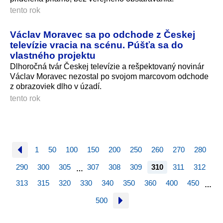
tento rok
Václav Moravec sa po odchode z Českej
televízie vracia na scénu. Púšťa sa do
vlastného projektu
Dlhoročná tvár Českej televízie a rešpektovaný novinár
Václav Moravec nezostal po svojom marcovom odchode
z obrazoviek dlho v úzadí.
tento rok
1
50
100
150
200
250
260
270
280
290
300
305
307
308
309
310
311
312
…
313
315
320
330
340
350
360
400
450
…
500