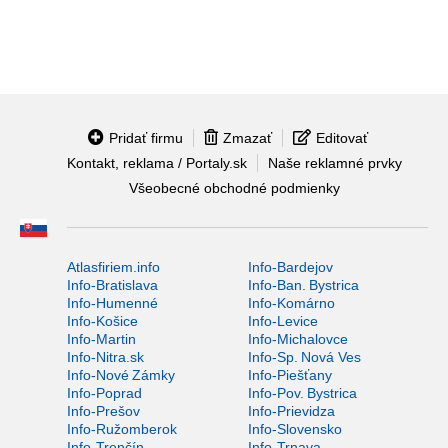
Pridať firmu
Zmazať
Editovať
Kontakt, reklama / Portaly.sk
Naše reklamné prvky
Všeobecné obchodné podmienky
Atlasfiriem.info
Info-Bardejov
Info-Bratislava
Info-Ban. Bystrica
Info-Humenné
Info-Komárno
Info-Košice
Info-Levice
Info-Martin
Info-Michalovce
Info-Nitra.sk
Info-Sp. Nová Ves
Info-Nové Zámky
Info-Piešťany
Info-Poprad
Info-Pov. Bystrica
Info-Prešov
Info-Prievidza
Info-Ružomberok
Info-Slovensko
Info-Trenčín
Info-Trnava