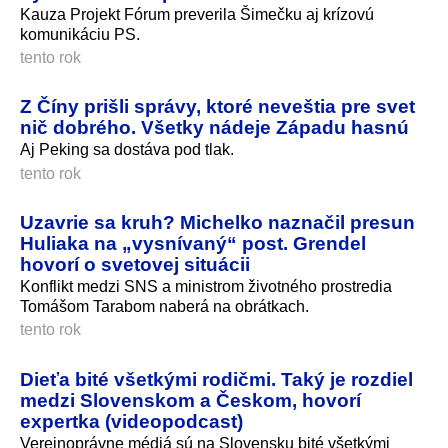
Kauza Projekt Fórum preverila Šimečku aj krízovú
komunikáciu PS.
tento rok
Z Číny prišli správy, ktoré neveštia pre svet
nič dobrého. Všetky nádeje Západu hasnú
Aj Peking sa dostáva pod tlak.
tento rok
Uzavrie sa kruh? Michelko naznačil presun
Huliaka na „vysnívaný“ post. Grendel
hovorí o svetovej situácii
Konflikt medzi SNS a ministrom životného prostredia
Tomášom Tarabom naberá na obrátkach.
tento rok
Dieťa bité všetkými rodičmi. Taký je rozdiel
medzi Slovenskom a Českom, hovorí
expertka (videopodcast)
Verejnoprávne médiá sú na Slovensku bité všetkými