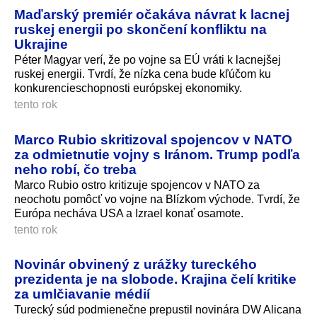
Maďarský premiér očakáva návrat k lacnej
ruskej energii po skončení konfliktu na
Ukrajine
Péter Magyar verí, že po vojne sa EÚ vráti k lacnejšej
ruskej energii. Tvrdí, že nízka cena bude kľúčom ku
konkurencieschop­nosti európskej ekonomiky.
tento rok
Marco Rubio skritizoval spojencov v NATO
za odmietnutie vojny s Iránom. Trump podľa
neho robí, čo treba
Marco Rubio ostro kritizuje spojencov v NATO za
neochotu pomôcť vo vojne na Blízkom východe. Tvrdí, že
Európa necháva USA a Izrael konať osamote.
tento rok
Novinár obvinený z urážky tureckého
prezidenta je na slobode. Krajina čelí kritike
za umlčiavanie médií
Turecký súd podmienečne prepustil novinára DW Alicana