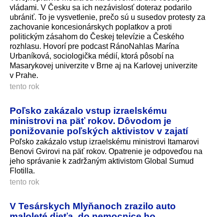
vládami. V Česku sa ich nezávislosť doteraz podarilo
ubrániť. To je vysvetlenie, prečo sú u susedov protesty za
zachovanie koncesionárskych poplatkov a proti
politickým zásahom do Českej televízie a Českého
rozhlasu. Hovorí pre podcast RánoNahlas Marína
Urbaníková, sociologička médií, ktorá pôsobí na
Masarykovej univerzite v Brne aj na Karlovej univerzite
v Prahe.
tento rok
Poľsko zakázalo vstup izraelskému
ministrovi na päť rokov. Dôvodom je
ponižovanie poľských aktivistov v zajatí
Poľsko zakázalo vstup izraelskému ministrovi Itamarovi
Benovi Gvirovi na päť rokov. Opatrenie je odpoveďou na
jeho správanie k zadržaným aktivistom Global Sumud
Flotilla.
tento rok
V Tesárskych Mlyňanoch zrazilo auto
maloleté dieťa, do nemocnice ho