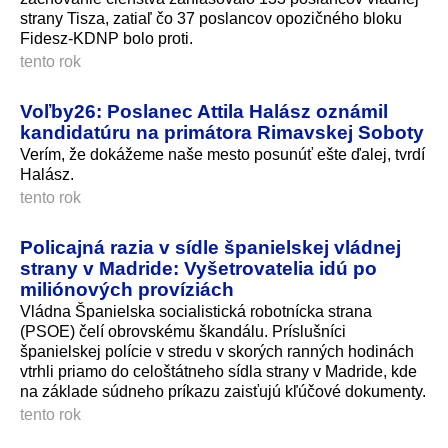
strany Tisza, zatiaľ čo 37 poslancov opozičného bloku
Fidesz-KDNP bolo proti.
tento rok
Voľby26: Poslanec Attila Halász oznámil
kandidatúru na primátora Rimavskej Soboty
Verím, že dokážeme naše mesto posunúť ešte ďalej, tvrdí
Halász.
tento rok
Policajná razia v sídle španielskej vládnej
strany v Madride: Vyšetrovatelia idú po
miliónových províziách
Vládna Španielska socialistická robotnícka strana
(PSOE) čelí obrovskému škandálu. Príslušníci
španielskej polície v stredu v skorých ranných hodinách
vtrhli priamo do celoštátneho sídla strany v Madride, kde
na základe súdneho príkazu zaisťujú kľúčové dokumenty.
tento rok