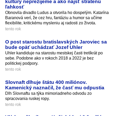
kultúry neprežijeme a ako nájsť stratenú
ľahkosť
Obnovila divadlo Ludus a otvorila ho dospelým. Katarína
Baranová verí, že cez hru, fantáziu a humor sa učíme
flexibilite, kritickému mysleniu aj radosti zo života.
tento rok
O post starostu bratislavských Jaroviec sa
bude opäť uchádzať Jozef Uhler
Uhler kandiduje na starostu mestskej časti tretíkrát po
sebe. Podobne ako v rokoch 2018 a 2022 je bez
politickej podpory.
tento rok
Slovnaft dlhuje štátu 400 miliónov.
Kamenický naznačil, že časť mu odpustia
Dlh Slovnaftu sa týka mimoriadneho odvodu zo
spracovania ruskej ropy.
tento rok