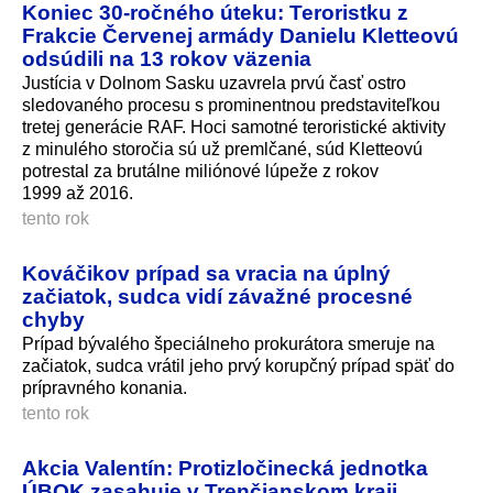
Koniec 30-ročného úteku: Teroristku z
Frakcie Červenej armády Danielu Kletteovú
odsúdili na 13 rokov väzenia
Justícia v Dolnom Sasku uzavrela prvú časť ostro
sledovaného procesu s prominentnou predstaviteľkou
tretej generácie RAF. Hoci samotné teroristické aktivity
z minulého storočia sú už premlčané, súd Kletteovú
potrestal za brutálne miliónové lúpeže z rokov
1999 až 2016.
tento rok
Kováčikov prípad sa vracia na úplný
začiatok, sudca vidí závažné procesné
chyby
Prípad bývalého špeciálneho prokurátora smeruje na
začiatok, sudca vrátil jeho prvý korupčný prípad späť do
prípravného konania.
tento rok
Akcia Valentín: Protizločinecká jednotka
ÚBOK zasahuje v Trenčianskom kraji