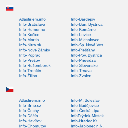
Atlasfiriem.info
Info-Bardejov
Info-Bratislava
Info-Ban. Bystrica
Info-Humenné
Info-Komárno
Info-Košice
Info-Levice
Info-Martin
Info-Michalovce
Info-Nitra.sk
Info-Sp. Nová Ves
Info-Nové Zámky
Info-Piešťany
Info-Poprad
Info-Pov. Bystrica
Info-Prešov
Info-Prievidza
Info-Ružomberok
Info-Slovensko
Info-Trenčín
Info-Trnava
Info-Žilina
Info-Zvolen
Atlasfirem.info
Info-M. Boleslav
Info-Brno.cz
Info-Budějovice
Info-Čechy
Info-Česká Lípa
Info-Děčín
InfoFrýdek-Místek
Info-Havířov
Info-Hradec Kr.
Info-Chomutov
Info-Jablonec n.N.