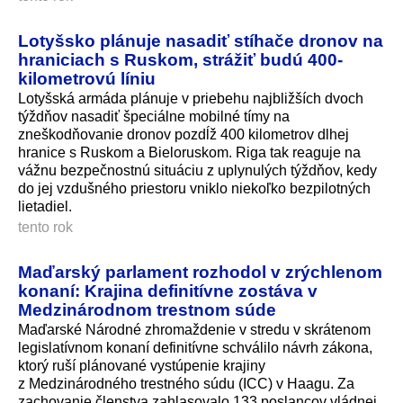
Lotyšsko plánuje nasadiť stíhače dronov na
hraniciach s Ruskom, strážiť budú 400-
kilometrovú líniu
Lotyšská armáda plánuje v priebehu najbližších dvoch
týždňov nasadiť špeciálne mobilné tímy na
zneškodňovanie dronov pozdĺž 400 kilometrov dlhej
hranice s Ruskom a Bieloruskom. Riga tak reaguje na
vážnu bezpečnostnú situáciu z uplynulých týždňov, kedy
do jej vzdušného priestoru vniklo niekoľko bezpilotných
lietadiel.
tento rok
Maďarský parlament rozhodol v zrýchlenom
konaní: Krajina definitívne zostáva v
Medzinárodnom trestnom súde
Maďarské Národné zhromaždenie v stredu v skrátenom
legislatívnom konaní definitívne schválilo návrh zákona,
ktorý ruší plánované vystúpenie krajiny
z Medzinárodného trestného súdu (ICC) v Haagu. Za
zachovanie členstva zahlasovalo 133 poslancov vládnej