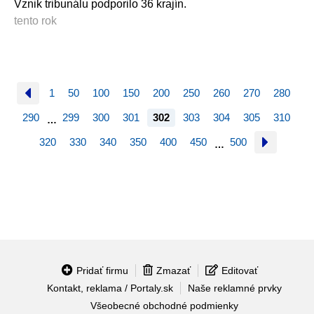
Vznik tribunálu podporilo 36 krajín.
tento rok
1
50
100
150
200
250
260
270
280
290
299
300
301
302
303
304
305
310
…
320
330
340
350
400
450
500
…
Pridať firmu
Zmazať
Editovať
Kontakt, reklama / Portaly.sk
Naše reklamné prvky
Všeobecné obchodné podmienky