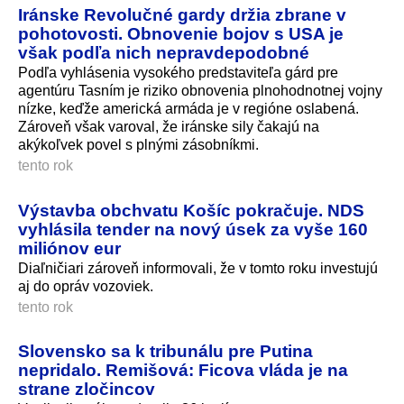
Iránske Revolučné gardy držia zbrane v
pohotovosti. Obnovenie bojov s USA je
však podľa nich nepravdepodobné
Podľa vyhlásenia vysokého predstaviteľa gárd pre
agentúru Tasním je riziko obnovenia plnohodnotnej vojny
nízke, keďže americká armáda je v regióne oslabená.
Zároveň však varoval, že iránske sily čakajú na
akýkoľvek povel s plnými zásobníkmi.
tento rok
Výstavba obchvatu Košíc pokračuje. NDS
vyhlásila tender na nový úsek za vyše 160
miliónov eur
Diaľničiari zároveň informovali, že v tomto roku investujú
aj do opráv vozoviek.
tento rok
Slovensko sa k tribunálu pre Putina
nepridalo. Remišová: Ficova vláda je na
strane zločincov