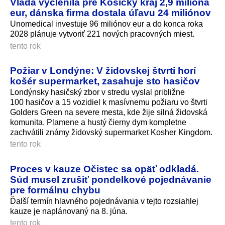
Vláda vyčlenila pre Košický kraj 2,9 milióna
eur, dánska firma dostala úľavu 24 miliónov
Unomedical investuje 96 miliónov eur a do konca roka
2028 plánuje vytvoriť 221 nových pracovných miest.
tento rok
Požiar v Londýne: V židovskej štvrti horí
košér supermarket, zasahuje sto hasičov
Londýnsky hasičský zbor v stredu vyslal približne
100 hasičov a 15 vozidiel k masívnemu požiaru vo štvrti
Golders Green na severe mesta, kde žije silná židovská
komunita. Plamene a hustý čierny dym kompletne
zachvátili známy židovský supermarket Kosher Kingdom.
tento rok
Proces v kauze Očistec sa opäť odkladá.
Súd musel zrušiť pondelkové pojednávanie
pre formálnu chybu
Ďalší termín hlavného pojednávania v tejto rozsiahlej
kauze je naplánovaný na 8. júna.
tento rok