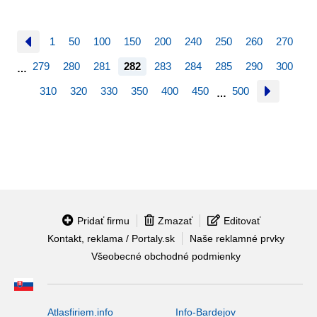
1
50
100
150
200
240
250
260
270
279
280
281
282
283
284
285
290
300
…
310
320
330
350
400
450
500
…
Pridať firmu
Zmazať
Editovať
Kontakt, reklama / Portaly.sk
Naše reklamné prvky
Všeobecné obchodné podmienky
Atlasfiriem.info
Info-Bardejov