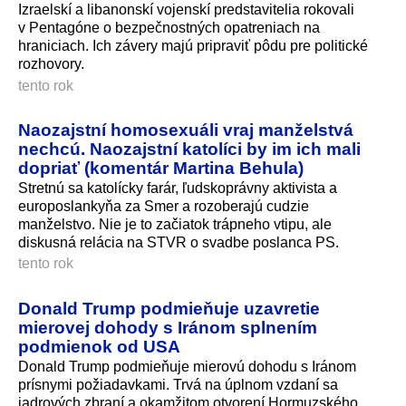
Izraelskí a libanonskí vojenskí predstavitelia rokovali
v Pentagóne o bezpečnostných opatreniach na
hraniciach. Ich závery majú pripraviť pôdu pre politické
rozhovory.
tento rok
Naozajstní homosexuáli vraj manželstvá
nechcú. Naozajstní katolíci by im ich mali
dopriať (komentár Martina Behula)
Stretnú sa katolícky farár, ľudskoprávny aktivista a
europoslankyňa za Smer a rozoberajú cudzie
manželstvo. Nie je to začiatok trápneho vtipu, ale
diskusná relácia na STVR o svadbe poslanca PS.
tento rok
Donald Trump podmieňuje uzavretie
mierovej dohody s Iránom splnením
podmienok od USA
Donald Trump podmieňuje mierovú dohodu s Iránom
prísnymi požiadavkami. Trvá na úplnom vzdaní sa
jadrových zbraní a okamžitom otvorení Hormuzského