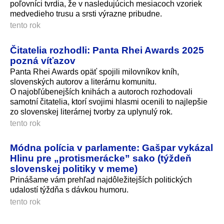
poľovníci tvrdia, že v nasledujúcich mesiacoch vzoriek
medvedieho trusu a srsti výrazne pribudne.
tento rok
Čitatelia rozhodli: Panta Rhei Awards 2025
pozná víťazov
Panta Rhei Awards opäť spojili milovníkov kníh,
slovenských autorov a literárnu komunitu.
O najobľúbenejších knihách a autoroch rozhodovali
samotní čitatelia, ktorí svojimi hlasmi ocenili to najlepšie
zo slovenskej literárnej tvorby za uplynulý rok.
tento rok
Módna polícia v parlamente: Gašpar vykázal
Hlinu pre „protismerácke” sako (týždeň
slovenskej politiky v meme)
Prinášame vám prehľad najdôležitejších politických
udalostí týždňa s dávkou humoru.
tento rok