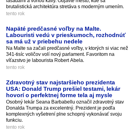
fasádami a vôňou kávy. Objavte mesto, kde sa
brutalistická architektúra stretáva s moderným umením.
tento rok
Napäté predčasné voľby na Malte.
Labouristi vedú v prieskumoch, rozhodnúť
sa má už v priebehu nedele
Na Malte sa začali predčasné voľby, v ktorých si viac než
341-tisíc voličov volí nový parlament. Favoritom na
víťazstvo je labourista Robert Abela.
tento rok
Zdravotný stav najstaršieho prezidenta
USA: Donald Trump prešiel testami, lekár
hovorí o perfektnej forme tela aj mysle
Osobný lekár Seana Barbabellu označil zdravotný stav
Donalda Trumpa za excelentný. Prezident je podľa
komplexných vyšetrení plne schopný vykonávať svoju
funkciu.
tento rok