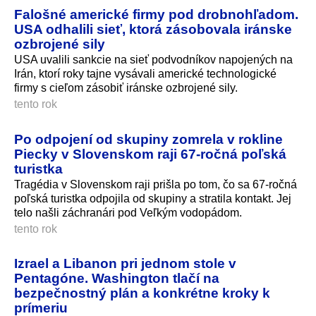
Falošné americké firmy pod drobnohľadom.
USA odhalili sieť, ktorá zásobovala iránske
ozbrojené sily
USA uvalili sankcie na sieť podvodníkov napojených na
Irán, ktorí roky tajne vysávali americké technologické
firmy s cieľom zásobiť iránske ozbrojené sily.
tento rok
Po odpojení od skupiny zomrela v rokline
Piecky v Slovenskom raji 67-ročná poľská
turistka
Tragédia v Slovenskom raji prišla po tom, čo sa 67-ročná
poľská turistka odpojila od skupiny a stratila kontakt. Jej
telo našli záchranári pod Veľkým vodopádom.
tento rok
Izrael a Libanon pri jednom stole v
Pentagóne. Washington tlačí na
bezpečnostný plán a konkrétne kroky k
prímeriu