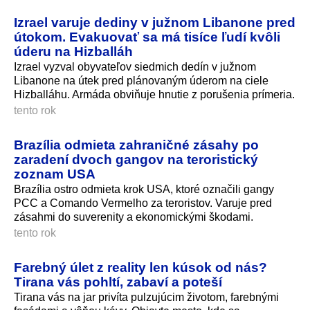
Izrael varuje dediny v južnom Libanone pred
útokom. Evakuovať sa má tisíce ľudí kvôli
úderu na Hizballáh
Izrael vyzval obyvateľov siedmich dedín v južnom
Libanone na útek pred plánovaným úderom na ciele
Hizballáhu. Armáda obviňuje hnutie z porušenia prímeria.
tento rok
Brazília odmieta zahraničné zásahy po
zaradení dvoch gangov na teroristický
zoznam USA
Brazília ostro odmieta krok USA, ktoré označili gangy
PCC a Comando Vermelho za teroristov. Varuje pred
zásahmi do suverenity a ekonomickými škodami.
tento rok
Farebný úlet z reality len kúsok od nás?
Tirana vás pohltí, zabaví a poteší
Tirana vás na jar privíta pulzujúcim životom, farebnými