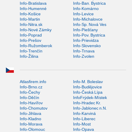
Info-Bratislava
Info-Ban. Bystrica
Info-Humenné
Info-Komárno
Info-Košice
Info-Levice
Info-Martin
Info-Michalovce
Info-Nitra.sk
Info-Sp. Nová Ves
Info-Nové Zámky
Info-Piešťany
Info-Poprad
Info-Pov. Bystrica
Info-Prešov
Info-Prievidza
Info-Ružomberok
Info-Slovensko
Info-Trenčín
Info-Trnava
Info-Žilina
Info-Zvolen
Atlasfirem.info
Info-M. Boleslav
Info-Brno.cz
Info-Budějovice
Info-Čechy
Info-Česká Lípa
Info-Děčín
InfoFrýdek-Místek
Info-Havířov
Info-Hradec Kr.
Info-Chomutov
Info-Jablonec n.N.
Info-Jihlava
Info-Karviná
Info-Kladno
Info-Liberec
Info-Morava
Info-Most
Info-Olomouc
Info-Opava