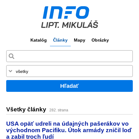
Katalóg
Články
Mapy
Obrázky
Hľadať
Všetky články
282. strana
USA opäť udreli na údajných pašerákov vo
východnom Pacifiku. Útok armády zničil loď
a zabil troch ľudí