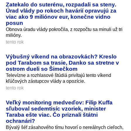
Zatekalo do suterénu, rozpadali sa steny.
Úrad vlády po rokoch havárií opravujú za
viac ako 9 miliónov eur, konečne vidno
posun
Obnova úradu vlády pokročila, z rozpočtu sa minuli už tri
milióny.
tento rok
Výbušný víkend na obrazovkách? Kreslo
pod Tarabom sa trasie, Danko sa stretne v
ostrom dueli so Šimečkom
Televízne a rozhlasové štúdiá privítajú tento víkend
kľúčových zástupcov vlády a opozície.
tento rok
Veľký monitoring medveďov: Filip Kuffa
sľuboval sedemtisíc vzoriek, minister
Taraba ešte viac. Čo priznali štátni
ochranári?
Bývalý šéf zásahového tímu hovorí o nereálnych cieľoch,