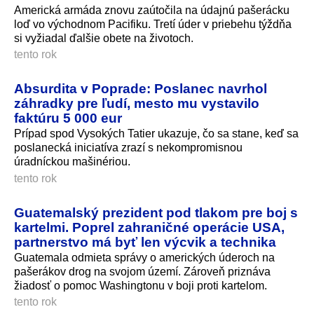
Americká armáda znovu zaútočila na údajnú pašerácku
loď vo východnom Pacifiku. Tretí úder v priebehu týždňa
si vyžiadal ďalšie obete na životoch.
tento rok
Absurdita v Poprade: Poslanec navrhol
záhradky pre ľudí, mesto mu vystavilo
faktúru 5 000 eur
Prípad spod Vysokých Tatier ukazuje, čo sa stane, keď sa
poslanecká iniciatíva zrazí s nekompromisnou
úradníckou mašinériou.
tento rok
Guatemalský prezident pod tlakom pre boj s
kartelmi. Poprel zahraničné operácie USA,
partnerstvo má byť len výcvik a technika
Guatemala odmieta správy o amerických úderoch na
pašerákov drog na svojom území. Zároveň priznáva
žiadosť o pomoc Washingtonu v boji proti kartelom.
tento rok