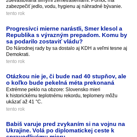
zdevastovaná silnými zemetraseniami. Pomoc má
zabezpečiť jedlo, vodu, hygienu aj náhradné bývanie.
tento rok
Progresívci mierne narástli, Smer klesol a
Republika s výrazným prepadom. Komu by
sa podarilo zostaviť vládu?
Do Národnej rady by sa dostalo aj KDH a veľmi tesne aj
Demokrati.
tento rok
Otázkou nie je, či bude nad 40 stupňov, ale
o koľko bude pekelná méta prekonaná
Extrémne peklo na obzore: Slovensko mieri
k historickému teplotnému rekordu, teplomery môžu
ukázať až 41 °C.
tento rok
Babiš varuje pred zvykaním si na vojnu na
Ukrajine. Volá po diplomatickej ceste k
spravodlivému mieru