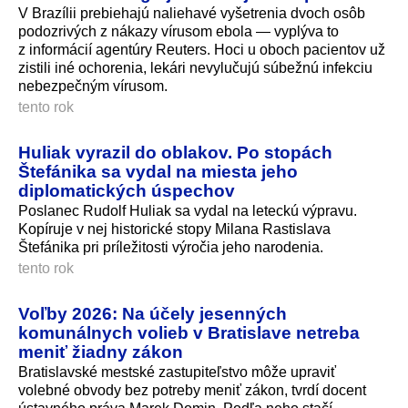
V Brazílii prebiehajú naliehavé vyšetrenia dvoch osôb
podozrivých z nákazy vírusom ebola — vyplýva to
z informácií agentúry Reuters. Hoci u oboch pacientov už
zistili iné ochorenia, lekári nevylučujú súbežnú infekciu
nebezpečným vírusom.
tento rok
Huliak vyrazil do oblakov. Po stopách
Štefánika sa vydal na miesta jeho
diplomatických úspechov
Poslanec Rudolf Huliak sa vydal na leteckú výpravu.
Kopíruje v nej historické stopy Milana Rastislava
Štefánika pri príležitosti výročia jeho narodenia.
tento rok
Voľby 2026: Na účely jesenných
komunálnych volieb v Bratislave netreba
meniť žiadny zákon
Bratislavské mestské zastupiteľstvo môže upraviť
volebné obvody bez potreby meniť zákon, tvrdí docent