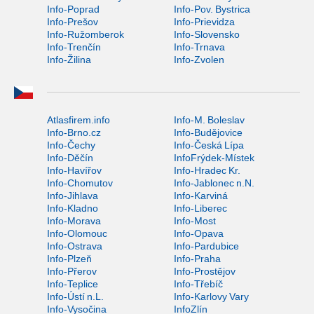
Info-Poprad
Info-Pov. Bystrica
Info-Prešov
Info-Prievidza
Info-Ružomberok
Info-Slovensko
Info-Trenčín
Info-Trnava
Info-Žilina
Info-Zvolen
Atlasfirem.info
Info-M. Boleslav
Info-Brno.cz
Info-Budějovice
Info-Čechy
Info-Česká Lípa
Info-Děčín
InfoFrýdek-Místek
Info-Havířov
Info-Hradec Kr.
Info-Chomutov
Info-Jablonec n.N.
Info-Jihlava
Info-Karviná
Info-Kladno
Info-Liberec
Info-Morava
Info-Most
Info-Olomouc
Info-Opava
Info-Ostrava
Info-Pardubice
Info-Plzeň
Info-Praha
Info-Přerov
Info-Prostějov
Info-Teplice
Info-Třebíč
Info-Ústí n.L.
Info-Karlovy Vary
Info-Vysočina
InfoZlín