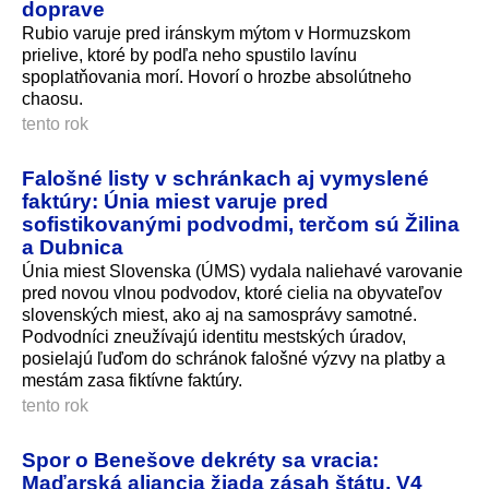
doprave
Rubio varuje pred iránskym mýtom v Hormuzskom
prielive, ktoré by podľa neho spustilo lavínu
spoplatňovania morí. Hovorí o hrozbe absolútneho
chaosu.
tento rok
Falošné listy v schránkach aj vymyslené
faktúry: Únia miest varuje pred
sofistikovanými podvodmi, terčom sú Žilina
a Dubnica
Únia miest Slovenska (ÚMS) vydala naliehavé varovanie
pred novou vlnou podvodov, ktoré cielia na obyvateľov
slovenských miest, ako aj na samosprávy samotné.
Podvodníci zneužívajú identitu mestských úradov,
posielajú ľuďom do schránok falošné výzvy na platby a
mestám zasa fiktívne faktúry.
tento rok
Spor o Benešove dekréty sa vracia:
Maďarská aliancia žiada zásah štátu, V4