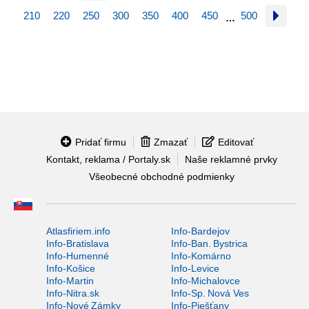
210
220
250
300
350
400
450
500
…
Pridať firmu
Zmazať
Editovať
Kontakt, reklama / Portaly.sk
Naše reklamné prvky
Všeobecné obchodné podmienky
Atlasfiriem.info
Info-Bardejov
Info-Bratislava
Info-Ban. Bystrica
Info-Humenné
Info-Komárno
Info-Košice
Info-Levice
Info-Martin
Info-Michalovce
Info-Nitra.sk
Info-Sp. Nová Ves
Info-Nové Zámky
Info-Piešťany