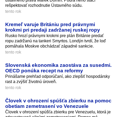
ústavného práva Marek Domin. Podľa neho stačí
rešpektovať rozhodnutie Ústavného súdu.
tento rok
Kremeľ varuje Britániu pred právnymi
krokmi pri predaji zadržanej ruskej ropy
Rusko hrozí právnymi krokmi pre plán Británie predať
ropu zadržanú na tankeri Smyrtos. Londýn tvrdí, že loď
pomáhala Moskve obchádzať západné sankcie.
tento rok
Slovenská ekonomika zaostáva za susedmi.
OECD ponúka recept na reformy
Prinášame prehľad odporúčaní, ako zlepšiť hospodársky
rast a zvýšiť životnú úroveň.
tento rok
Človek v ohrození spúšťa zbierku na pomoc
obetiam zemetrasení vo Venezuele
Človek v ohrození spúšťa zbierku pre Venezuelu, ktorá je