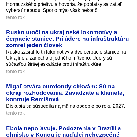
Hormuzského prielivu a hovoria, že poplatky sa zatiaľ
vyberať nebudú. Spor o mýto však nekončí.
tento rok
Rusko útočí na ukrajinské lokomotívy a
čerpacie stanice. Pri údere na infraštruktúru
zomrel jeden človek
Rusko zasiahlo tri lokomotívy a dve čerpacie stanice na
Ukrajine a zanechalo jedného mŕtveho. Údery sú
súčasťou širšej eskalácie proti infraštruktúre.
tento rok
Migaľ otvára eurofondy cirkvám: Sú na
okraji rozhodovania. Zavádzate a klamete,
kontruje Remišová
Diskusia sa sústredila najmä na obdobie po roku 2027.
tento rok
Ebola nepoľavuje. Podozrenia v Brazílii a
ohnisko v Kongu je naďalej nebezpečné