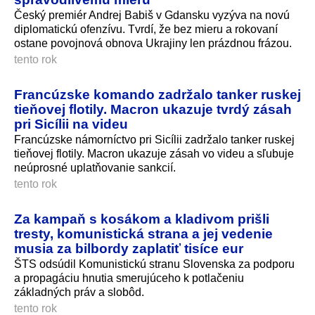
Český premiér Andrej Babiš v Gdansku vyzýva na novú
diplomatickú ofenzívu. Tvrdí, že bez mieru a rokovaní
ostane povojnová obnova Ukrajiny len prázdnou frázou.
tento rok
Francúzske komando zadržalo tanker ruskej
tieňovej flotily. Macron ukazuje tvrdý zásah
pri Sicílii na videu
Francúzske námorníctvo pri Sicílii zadržalo tanker ruskej
tieňovej flotily. Macron ukazuje zásah vo videu a sľubuje
neúprosné uplatňovanie sankcií.
tento rok
Za kampaň s kosákom a kladivom prišli
tresty, komunistická strana a jej vedenie
musia za bilbordy zaplatiť tisíce eur
ŠTS odsúdil Komunistickú stranu Slovenska za podporu
a propagáciu hnutia smerujúceho k potlačeniu
základných práv a slobôd.
tento rok