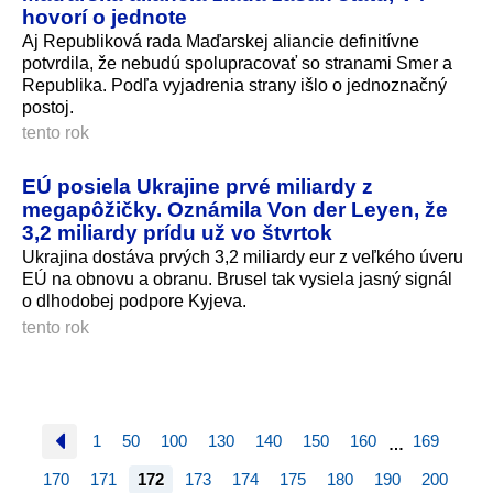
hovorí o jednote
Aj Republiková rada Maďarskej aliancie definitívne
potvrdila, že nebudú spolupracovať so stranami Smer a
Republika. Podľa vyjadrenia strany išlo o jednoznačný
postoj.
tento rok
EÚ posiela Ukrajine prvé miliardy z
megapôžičky. Oznámila Von der Leyen, že
3,2 miliardy prídu už vo štvrtok
Ukrajina dostáva prvých 3,2 miliardy eur z veľkého úveru
EÚ na obnovu a obranu. Brusel tak vysiela jasný signál
o dlhodobej podpore Kyjeva.
tento rok
1
50
100
130
140
150
160
169
…
170
171
172
173
174
175
180
190
200