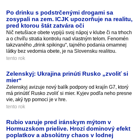
Po drinku s podstrčenými drogami sa
zosypali na zem. ICJK upozorňuje na realitu,
pred ktorou štát zatvára oči
Nič netušiace obete vypijú svoj nápoj v klube či na trhoch
a o chvíľu stratia kontrolu nad vlastným telom. Fenomén
takzvaného „drink spikingu“, tajného podania omamnej
látky bez vedomia obete, je na Slovensku realitou.
tento rok
Zelenskyj: Ukrajina prinúti Rusko „zvoliť si
mier“
Zelenskyj avizuje nový balík podpory od krajín G7, ktorý
má prinútiť Rusko zvoliť si mier. Kyjev podľa neho presne
vie, aký typ pomoci je v hre.
tento rok
Rubio varuje pred iránskym mýtom v
Hormuzskom prielive. Hrozí dominový efekt
poplatkov a absolútny chaos v lodnej