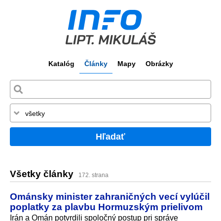
Katalóg
Články
Mapy
Obrázky
Hľadať
Všetky články
172. strana
Ománsky minister zahraničných vecí vylúčil
poplatky za plavbu Hormuzským prielivom
Irán a Omán potvrdili spoločný postup pri správe