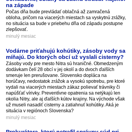
na západe
Počas dňa bude prevládať oblačná až zamračená
obloha, pričom na viacerých miestach sa vyskytnú zrážky,
no situácia sa bude v priebehu dňa od západu postupne
zlepšovať.
minulý mesiac
Vodárne priťahujú kohútiky, zásoby vody sa
míňajú. Do ktorých obcí už vyslali cisterny?
Zásoby vody pre mesto Nitra sú hraničné. Obmedzeným
dodávkam čelí 28 obcí v jej okolí a do dvoch ďalších
smeruje len prerušovane. Slovensko dopláca na
horúčavy, nedostatok zrážok a vysokú spotrebu, pre ktoré
vydali na viacerých miestach zákaz polievať trávniky či
napúšťať vírivky. Preventívne opatrenia sa netýkajú len
okolia Nitry, ale aj ďalších kútov krajiny. Na východe však
už museli nasadiť cisterny a zatiahnuť kohútiky. Aká je
situácia v regiónoch Slovenska?
minulý mesiac
Prokurátora, ktorý netrafil správny súd pri