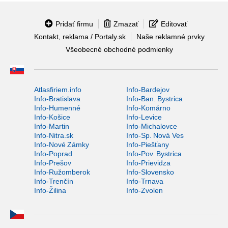
Pridať firmu
Zmazať
Editovať
Kontakt, reklama / Portaly.sk
Naše reklamné prvky
Všeobecné obchodné podmienky
Atlasfiriem.info
Info-Bardejov
Info-Bratislava
Info-Ban. Bystrica
Info-Humenné
Info-Komárno
Info-Košice
Info-Levice
Info-Martin
Info-Michalovce
Info-Nitra.sk
Info-Sp. Nová Ves
Info-Nové Zámky
Info-Piešťany
Info-Poprad
Info-Pov. Bystrica
Info-Prešov
Info-Prievidza
Info-Ružomberok
Info-Slovensko
Info-Trenčín
Info-Trnava
Info-Žilina
Info-Zvolen