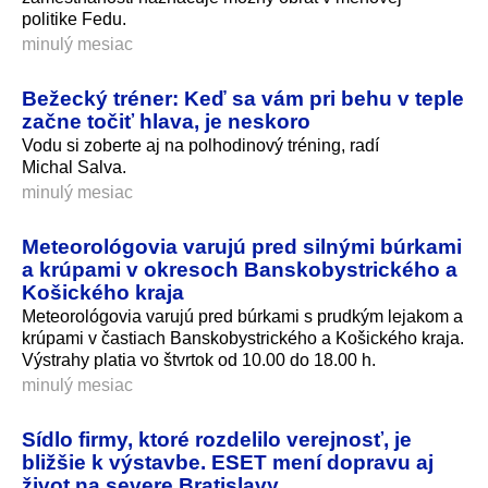
politike Fedu.
minulý mesiac
Bežecký tréner: Keď sa vám pri behu v teple
začne točiť hlava, je neskoro
Vodu si zoberte aj na polhodinový tréning, radí
Michal Salva.
minulý mesiac
Meteorológovia varujú pred silnými búrkami
a krúpami v okresoch Banskobystrického a
Košického kraja
Meteorológovia varujú pred búrkami s prudkým lejakom a
krúpami v častiach Banskobystrického a Košického kraja.
Výstrahy platia vo štvrtok od 10.00 do 18.00 h.
minulý mesiac
Sídlo firmy, ktoré rozdelilo verejnosť, je
bližšie k výstavbe. ESET mení dopravu aj
život na severe Bratislavy