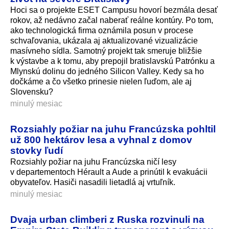
Hoci sa o projekte ESET Campusu hovorí bezmála desať
rokov, až nedávno začal naberať reálne kontúry. Po tom,
ako technologická firma oznámila posun v procese
schvaľovania, ukázala aj aktualizované vizualizácie
masívneho sídla. Samotný projekt tak smeruje bližšie
k výstavbe a k tomu, aby prepojil bratislavskú Patrónku a
Mlynskú dolinu do jedného Silicon Valley. Kedy sa ho
dočkáme a čo všetko prinesie nielen ľuďom, ale aj
Slovensku?
minulý mesiac
Rozsiahly požiar na juhu Francúzska pohltil
už 800 hektárov lesa a vyhnal z domov
stovky ľudí
Rozsiahly požiar na juhu Francúzska ničí lesy
v departementoch Hérault a Aude a prinútil k evakuácii
obyvateľov. Hasiči nasadili lietadlá aj vrtuľník.
minulý mesiac
Dvaja urban climberi z Ruska rozvinuli na