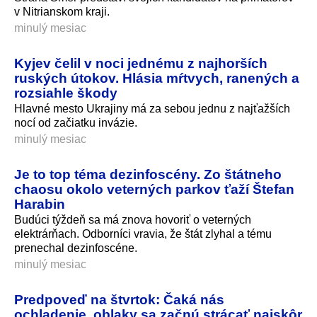
v Nitrianskom kra­ji.
minulý mesiac
Kyjev čelil v noci jednému z najhorších
ruských útokov. Hlásia mŕtvych, ranených a
rozsiahle škody
Hlavné mesto Ukrajiny má za sebou jednu z najťažších
nocí od začiatku invázie.
minulý mesiac
Je to top téma dezinfoscény. Zo štátneho
chaosu okolo veterných parkov ťaží Štefan
Harabin
Budúci týždeň sa má znova hovoriť o veterných
elektrárňach. Odborníci vravia, že štát zlyhal a tému
prenechal dezinfoscéne.
minulý mesiac
Predpoveď na štvrtok: Čaká nás
ochladenie, oblaky sa začnú strácať najskôr