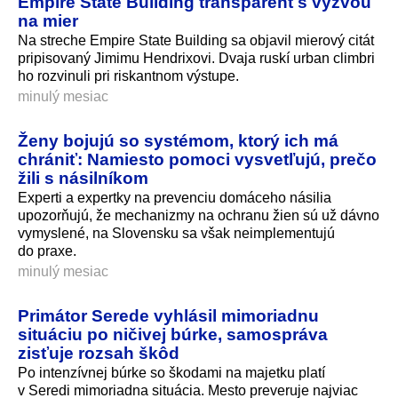
Empire State Building transparent s výzvou
na mier
Na streche Empire State Building sa objavil mierový citát
pripisovaný Jimimu Hendrixovi. Dvaja ruskí urban climbri
ho rozvinuli pri riskantnom výstupe.
minulý mesiac
Ženy bojujú so systémom, ktorý ich má
chrániť: Namiesto pomoci vysvetľujú, prečo
žili s násilníkom
Experti a expertky na prevenciu domáceho násilia
upozorňujú, že mechanizmy na ochranu žien sú už dávno
vymyslené, na Slovensku sa však neimplementujú
do praxe.
minulý mesiac
Primátor Serede vyhlásil mimoriadnu
situáciu po ničivej búrke, samospráva
zisťuje rozsah škôd
Po intenzívnej búrke so škodami na majetku platí
v Seredi mimoriadna situácia. Mesto preveruje najviac