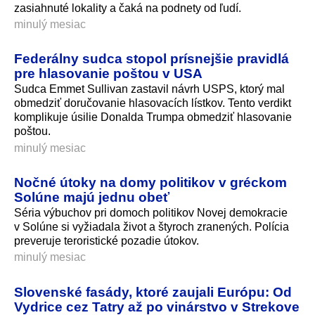
zasiahnuté lokality a čaká na podnety od ľudí.
minulý mesiac
Federálny sudca stopol prísnejšie pravidlá
pre hlasovanie poštou v USA
Sudca Emmet Sullivan zastavil návrh USPS, ktorý mal
obmedziť doručovanie hlasovacích lístkov. Tento verdikt
komplikuje úsilie Donalda Trumpa obmedziť hlasovanie
poštou.
minulý mesiac
Nočné útoky na domy politikov v gréckom
Solúne majú jednu obeť
Séria výbuchov pri domoch politikov Novej demokracie
v Solúne si vyžiadala život a štyroch zranených. Polícia
preveruje teroristické pozadie útokov.
minulý mesiac
Slovenské fasády, ktoré zaujali Európu: Od
Vydrice cez Tatry až po vinárstvo v Strekove