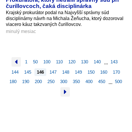
čurillovcoch, čaká disciplinárka
Krajský prokurátor podal na Najvyšší správny súd
disciplinárny návrh na Michala Žeňucha, ktorý dozoroval
viacero káuz takzvaných čurillovcov.
minulý mesiac
1
50
100
110
120
130
140
143
…
144
145
146
147
148
149
150
160
170
180
190
200
250
300
350
400
450
500
…