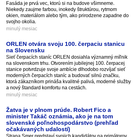
Fasáda je prvá vec, ktorú si na budove všimneme.
Niekedy zaujme farbou, inokedy štruktúrou, rytmom
okien, materiálom alebo tým, ako prirodzene zapadne do
svojho okolia.
minulý mesiac
ORLEN otvára svoju 100. čerpaciu stanicu
na Slovensku
Sieť čerpacích staníc ORLEN dosiahla významný míľnik
na slovenskom trhu. Otvorením jubilejnej 100. čerpacej
stanice potvrdzuje svoje ambície dlhodobo rozvíjať sieť
moderných čerpacích staníc a budovať silnú značku,
ktorá zákazníkom prináša kvalitné palivá, moderné služby
a nový štandard komfortu na cestách.
minulý mesiac
Žatva je v plnom prúde. Robert Fico a
minister Takáč oznámia, ako je na tom
slovenské poľnohospodárstvo (prehľad
očakávaných udalostí)
Strana Smer predstaví svojich kandidátov na primátorov