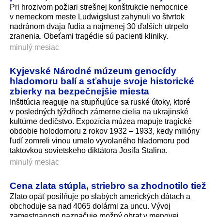
Pri hrozivom požiari strešnej konštrukcie nemocnice
v nemeckom meste Ludwigslust zahynuli vo štvrtok
nadránom dvaja ľudia a najmenej 30 ďalších utrpelo
zranenia. Obeťami tragédie sú pacienti kliniky.
minulý mesiac
Kyjevské Národné múzeum genocídy
hladomoru balí a sťahuje svoje historické
zbierky na bezpečnejšie miesta
Inštitúcia reaguje na stupňujúce sa ruské útoky, ktoré
v posledných týždňoch zámerne cielia na ukrajinské
kultúrne dedičstvo. Expozícia múzea mapuje tragické
obdobie holodomoru z rokov 1932 – 1933, kedy milióny
ľudí zomreli vinou umelo vyvolaného hladomoru pod
taktovkou sovietskeho diktátora Josifa Stalina.
minulý mesiac
Cena zlata stúpla, striebro sa zhodnotilo tiež
Zlato opäť posilňuje po slabých amerických dátach a
obchoduje sa nad 4065 dolármi za uncu. Vývoj
zamestnanosti naznačuje možný obrat v menovej