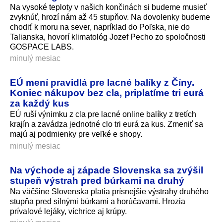
Na vysoké teploty v našich končinách si budeme musieť
zvyknúť, hrozí nám až 45 stupňov. Na dovolenky budeme
chodiť k moru na sever, napríklad do Poľska, nie do
Talianska, hovorí klimatológ Jozef Pecho zo spoločnosti
GOSPACE LABS.
minulý mesiac
EÚ mení pravidlá pre lacné balíky z Číny.
Koniec nákupov bez cla, priplatíme tri eurá
za každý kus
EÚ ruší výnimku z cla pre lacné online balíky z tretích
krajín a zavádza jednotné clo tri eurá za kus. Zmeniť sa
majú aj podmienky pre veľké e shopy.
minulý mesiac
Na východe aj západe Slovenska sa zvýšil
stupeň výstrah pred búrkami na druhý
Na väčšine Slovenska platia prísnejšie výstrahy druhého
stupňa pred silnými búrkami a horúčavami. Hrozia
prívalové lejáky, víchrice aj krúpy.