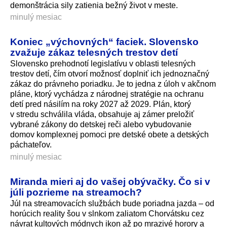
demonštrácia sily zatienia bežný život v meste.
minulý mesiac
Koniec „výchovných“ faciek. Slovensko
zvažuje zákaz telesných trestov detí
Slovensko prehodnotí legislatívu v oblasti telesných
trestov detí, čím otvorí možnosť doplniť ich jednoznačný
zákaz do právneho poriadku. Je to jedna z úloh v akčnom
pláne, ktorý vychádza z národnej stratégie na ochranu
detí pred násilím na roky 2027 až 2029. Plán, ktorý
v stredu schválila vláda, obsahuje aj zámer preložiť
vybrané zákony do detskej reči alebo vybudovanie
domov komplexnej pomoci pre detské obete a detských
páchateľov.
minulý mesiac
Miranda mieri aj do vašej obývačky. Čo si v
júli pozrieme na streamoch?
Júl na streamovacích službách bude poriadna jazda – od
horúcich reality šou v slnkom zaliatom Chorvátsku cez
návrat kultových módnych ikon až po mrazivé horory a