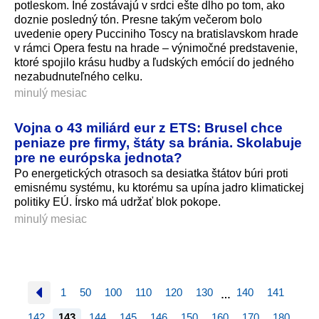
potleskom. Iné zostávajú v srdci ešte dlho po tom, ako
doznie posledný tón. Presne takým večerom bolo
uvedenie opery Pucciniho Toscy na bratislavskom hrade
v rámci Opera festu na hrade – výnimočné predstavenie,
ktoré spojilo krásu hudby a ľudských emócií do jedného
nezabudnuteľné­ho celku.
minulý mesiac
Vojna o 43 miliárd eur z ETS: Brusel chce
peniaze pre firmy, štáty sa bránia. Skolabuje
pre ne európska jednota?
Po energetických otrasoch sa desiatka štátov búri proti
emisnému systému, ku ktorému sa upína jadro klimatickej
politiky EÚ. Írsko má udržať blok pokope.
minulý mesiac
1
50
100
110
120
130
140
141
…
142
143
144
145
146
150
160
170
180