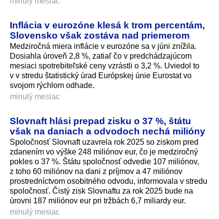
minulý mesiac
Inflácia v eurozóne klesá k trom percentám,
Slovensko však zostáva nad priemerom
Medziročná miera inflácie v eurozóne sa v júni znížila.
Dosiahla úroveň 2,8 %, zatiaľ čo v predchádzajúcom
mesiaci spotrebiteľské ceny vzrástli o 3,2 %. Uviedol to
v v stredu štatistický úrad Európskej únie Eurostat vo
svojom rýchlom odhade.
minulý mesiac
Slovnaft hlási prepad zisku o 37 %, štátu
však na daniach a odvodoch nechá milióny
Spoločnosť Slovnaft uzavrela rok 2025 so ziskom pred
zdanením vo výške 248 miliónov eur, čo je medziročný
pokles o 37 %. Štátu spoločnosť odvedie 107 miliónov,
z toho 60 miliónov na dani z príjmov a 47 miliónov
prostredníctvom osobitného odvodu, informovala v stredu
spoločnosť. Čistý zisk Slovnaftu za rok 2025 bude na
úrovni 187 miliónov eur pri tržbách 6,7 miliardy eur.
minulý mesiac