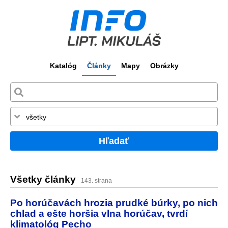
Katalóg
Články
Mapy
Obrázky
Hľadať
Všetky články
143. strana
Po horúčavách hrozia prudké búrky, po nich
chlad a ešte horšia vlna horúčav, tvrdí
klimatológ Pecho