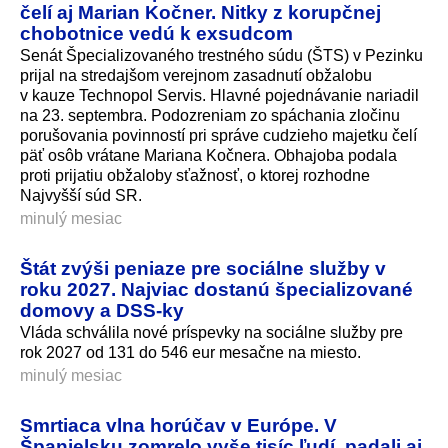
čelí aj Marian Kočner. Nitky z korupčnej
chobotnice vedú k exsudcom
Senát Špecializovaného trestného súdu (ŠTS) v Pezinku
prijal na stredajšom verejnom zasadnutí obžalobu
v kauze Technopol Servis. Hlavné pojednávanie nariadil
na 23. septembra. Podozreniam zo spáchania zločinu
porušovania povinností pri správe cudzieho majetku čelí
päť osôb vrátane Mariana Kočnera. Obhajoba podala
proti prijatiu obžaloby sťažnosť, o ktorej rozhodne
Najvyšší súd SR.
minulý mesiac
Štát zvýši peniaze pre sociálne služby v
roku 2027. Najviac dostanú špecializované
domovy a DSS-ky
Vláda schválila nové príspevky na sociálne služby pre
rok 2027 od 131 do 546 eur mesačne na miesto.
minulý mesiac
Smrtiaca vlna horúčav v Európe. V
Španielsku zomrelo vyše tisíc ľudí, padali aj