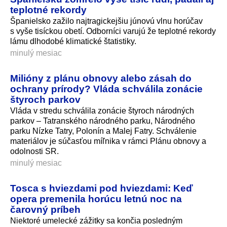
teplotné rekordy
Španielsko zažilo najtragickejšiu júnovú vlnu horúčav
s vyše tisíckou obetí. Odborníci varujú že teplotné rekordy
lámu dlhodobé klimatické štatistiky.
minulý mesiac
Milióny z plánu obnovy alebo zásah do
ochrany prírody? Vláda schválila zonácie
štyroch parkov
Vláda v stredu schválila zonácie štyroch národných
parkov – Tatranského národného parku, Národného
parku Nízke Tatry, Polonín a Malej Fatry. Schválenie
materiálov je súčasťou míľnika v rámci Plánu obnovy a
odolnosti SR.
minulý mesiac
Tosca s hviezdami pod hviezdami: Keď
opera premenila horúcu letnú noc na
čarovný príbeh
Niektoré umelecké zážitky sa končia posledným