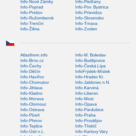
Info-Nové Zámky
Info-Piešťany
Info-Poprad
Info-Pov. Bystrica
Info-Prešov
Info-Prievidza
Info-Ružomberok
Info-Slovensko
Info-Trenčín
Info-Trnava
Info-Žilina
Info-Zvolen
Atlasfirem.info
Info-M. Boleslav
Info-Brno.cz
Info-Budějovice
Info-Čechy
Info-Česká Lípa
Info-Děčín
InfoFrýdek-Místek
Info-Havířov
Info-Hradec Kr.
Info-Chomutov
Info-Jablonec n.N.
Info-Jihlava
Info-Karviná
Info-Kladno
Info-Liberec
Info-Morava
Info-Most
Info-Olomouc
Info-Opava
Info-Ostrava
Info-Pardubice
Info-Plzeň
Info-Praha
Info-Přerov
Info-Prostějov
Info-Teplice
Info-Třebíč
Info-Ústí n.L.
Info-Karlovy Vary