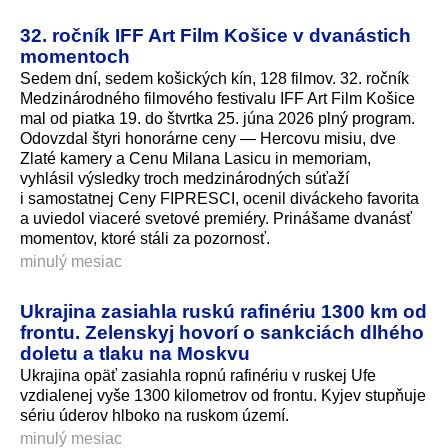
32. ročník IFF Art Film Košice v dvanástich
momentoch
Sedem dní, sedem košických kín, 128 filmov. 32. ročník
Medzinárodného filmového festivalu IFF Art Film Košice
mal od piatka 19. do štvrtka 25. júna 2026 plný program.
Odovzdal štyri honorárne ceny — Hercovu misiu, dve
Zlaté kamery a Cenu Milana Lasicu in memoriam,
vyhlásil výsledky troch medzinárodných súťaží
i samostatnej Ceny FIPRESCI, ocenil diváckeho favorita
a uviedol viaceré svetové premiéry. Prinášame dvanásť
momentov, ktoré stáli za pozornosť.
minulý mesiac
Ukrajina zasiahla ruskú rafinériu 1300 km od
frontu. Zelenskyj hovorí o sankciách dlhého
doletu a tlaku na Moskvu
Ukrajina opäť zasiahla ropnú rafinériu v ruskej Ufe
vzdialenej vyše 1300 kilometrov od frontu. Kyjev stupňuje
sériu úderov hlboko na ruskom území.
minulý mesiac