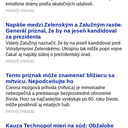
emotívne drámy podľa skutočných udalostí.
minulý mesiac
Napätie medzi Zelenským a Zalužným rastie.
Generál priznal, že by na jeseň kandidoval
za prezidenta
Valerij Zalužnyj naznačil, že by na jeseň kandidoval proti
Volodymyrovi Zelenskému. Ukrajinu tak môže popri vojne
čakať aj napätý súboj o prezidentský ú­rad.
minulý mesiac
Tento príznak môže znamenať blížiacu sa
mŕtvicu. Nepodceňujte ho
Cievna mozgová príhoda (mŕtvica) je mimoriadne
nebezpečná a predstavuje bezprostredné ohrozenie
života. Hoci sa najčastejšie vyskytuje po 60. roku života,
môže postihnúť aj mladých ľudí.
minulý mesiac
Kauza Technopol mieri na súd: Obžalobe