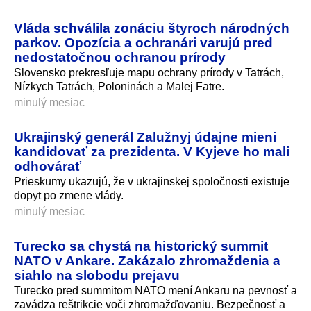
Vláda schválila zonáciu štyroch národných
parkov. Opozícia a ochranári varujú pred
nedostatočnou ochranou prírody
Slovensko prekresľuje mapu ochrany prírody v Tatrách,
Nízkych Tatrách, Poloninách a Malej Fatre.
minulý mesiac
Ukrajinský generál Zalužnyj údajne mieni
kandidovať za prezidenta. V Kyjeve ho mali
odhovárať
Prieskumy ukazujú, že v ukrajinskej spoločnosti existuje
dopyt po zmene vlády.
minulý mesiac
Turecko sa chystá na historický summit
NATO v Ankare. Zakázalo zhromaždenia a
siahlo na slobodu prejavu
Turecko pred summitom NATO mení Ankaru na pevnosť a
zavádza reštrikcie voči zhromažďovaniu. Bezpečnosť a